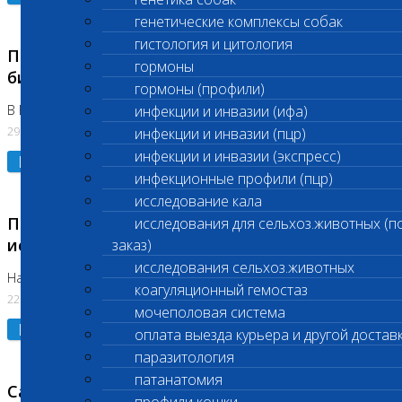
генетические комплексы собак
гистология и цитология
Приостановлено выполнение срочных
гормоны
биохимических исследований
гормоны (профили)
В Бутово 29.07.26
инфекции и инвазии (ифа)
29.07.2026
инфекции и инвазии (пцр)
инфекции и инвазии (экспресс)
Подробнее
инфекционные профили (пцр)
исследование кала
Приостановлено выполнение биохимических
исследования для сельхоз.животных (п
исследований
заказ)
исследования сельхоз.животных
На Нагорной. Код ( 123,310,309)
коагуляционный гемостаз
22.07.2026
мочеполовая система
Подробнее
оплата выезда курьера и другой достав
паразитология
патанатомия
Санитарные дни