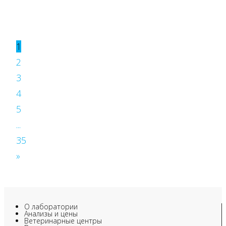
1
2
3
4
5
...
35
»
О лаборатории
Анализы и цены
Ветеринарные центры