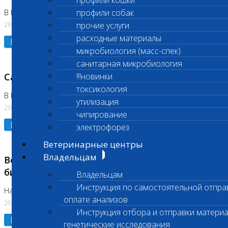
профили кошки
профили собак
В Коломне 24.07.2026 и 28.07.2026
20.07.2026
прочие услуги
расходные материалы
Подробнее
микробиология (масс-спек)
санитарная микробиология
Санитарный день
!!!новинки
токсикология
В Бутово 21.07.2026
утилизация
20.07.2026
чипирование
Подробнее
электрофорез
Ветеринарные центры
Владельцам
Возобновлено выполнение срочных
биохимических исследований
Владельцам
Инструкция по самостоятельной отпра
На Нагорной
оплате анализов
20.07.2026
Инструкция отбора и отправки материа
Подробнее
генетические исследования