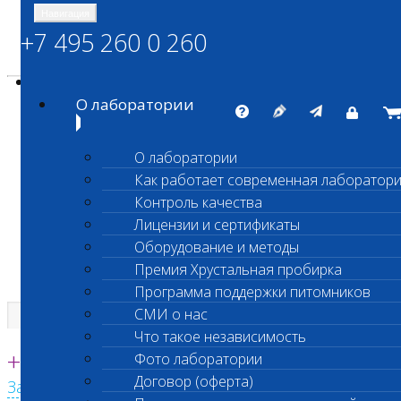
Навигация
+7 495 260 0 260
Энциклопедия Шанс Био
Карта сайта
vetlab@vetlab.ru
О лаборатории
О лаборатории
Как работает современная лаборатор
ШАНС БИО
Контроль качества
Независимая ветеринарная лаборатория
Лицензии и сертификаты
Оборудование и методы
Премия Хрустальная пробирка
Программа поддержки питомников
СМИ о нас
Что такое независимость
Единая круглосуточная справочная
+7 495 260 0 260
Фото лаборатории
Договор (оферта)
Заказать звонок с сайта