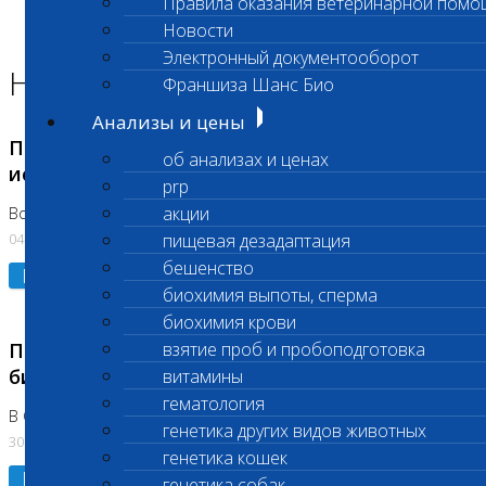
Правила оказания ветеринарной помо
Главная страница
Новости
Новости
Электронный документооборот
Новости лаборатории
Франшиза Шанс Био
Анализы и цены
Приостановка срочных биохимических
об анализах и ценах
исследований
prp
акции
Во Владыкино
04.08.2026
пищевая дезадаптация
бешенство
Подробнее
биохимия выпоты, сперма
биохимия крови
Приостановлено выполнение срочных
взятие проб и пробоподготовка
биохимических исследований
витамины
гематология
В Сколково. Код (123,309,310)
генетика других видов животных
30.07.2026
генетика кошек
Подробнее
генетика собак