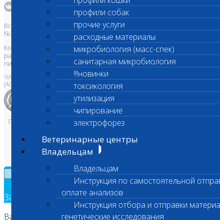
профили кошки
профили собак
прочие услуги
Все права защищены и охраняются законом. Товарный знак
№395740 от 2008 г. ООО "ШАНС БИО"
расходные материалы
Копирование, тиражирование, а также использование материалов,
микробиология (масс-спек)
размещенных на сайте
www.vetlab.ru
возможно только с
санитарная микробиология
письменного разрешения Правообладателя
!!!новинки
Член Национальной ветеринарной палаты
(АСРО НВП)
токсикология
утилизация
чипирование
Политика в области персональных данных и конфиденциальности
электрофорез
Пользовательское соглашение
Ветеринарные центры
Техническая поддержка
Владельцам
Владельцам
×
Инструкция по самостоятельной отпра
оплате анализов
Заявка на обратный звонок
Инструкция отбора и отправки материа
Ваш номер телефона
генетические исследования