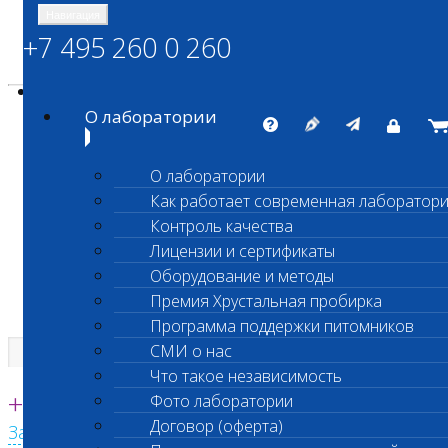
Навигация
+7 495 260 0 260
Энциклопедия Шанс Био
Карта сайта
vetlab@vetlab.ru
О лаборатории
О лаборатории
Как работает современная лаборатор
ШАНС БИО
Контроль качества
Независимая ветеринарная лаборатория
Лицензии и сертификаты
Оборудование и методы
Премия Хрустальная пробирка
Программа поддержки питомников
СМИ о нас
Что такое независимость
Единая круглосуточная справочная
+7 495 260 0 260
Фото лаборатории
Договор (оферта)
Заказать звонок с сайта