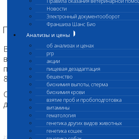
Правила оказания ветеринарной помо
Главная страница
Новости
Новости
Электронный документооборот
Прием приостановлен
Франшиза Шанс Био
Прием приостановлен
Анализы и цены
об анализах и ценах
В связи с ремонтом помещения,
prp
вскрытия животных временно не
акции
проводятся (Коды исследований
пищевая дезадаптация
820,821,822,823).
бешенство
биохимия выпоты, сперма
О Возобновлении будет сообщено
биохимия крови
взятие проб и пробоподготовка
дополнительно.
витамины
гематология
генетика других видов животных
генетика кошек
27.03.2017
генетика собак