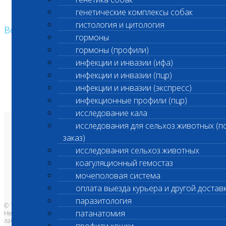
генетические комплексы собак
гистология и цитология
Возврат к списку
гормоны
гормоны (профили)
инфекции и инвазии (ифа)
инфекции и инвазии (пцр)
инфекции и инвазии (экспресс)
инфекционные профили (пцр)
исследование кала
исследования для сельхоз.животных (п
О лаборатории
заказ)
Анализы и цены
Ветеринарные центры
исследования сельхоз.животных
Владельцам
Врачам и клиникам
коагуляционный гемостаз
Бланки лаборатории
Банк донорской крови
мочеполовая система
Адреса лабораторий
оплата выезда курьера и другой достав
паразитология
© 1996-2026
патанатомия
Независимая ветеринарная
лаборатория Шанс Био