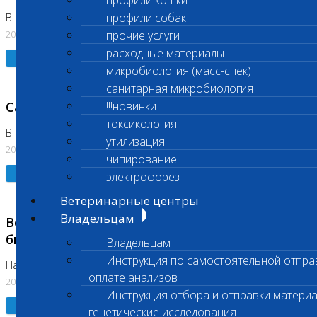
профили кошки
профили собак
В Коломне 24.07.2026 и 28.07.2026
20.07.2026
прочие услуги
расходные материалы
Подробнее
микробиология (масс-спек)
санитарная микробиология
Санитарный день
!!!новинки
токсикология
В Бутово 21.07.2026
утилизация
20.07.2026
чипирование
Подробнее
электрофорез
Ветеринарные центры
Владельцам
Возобновлено выполнение срочных
биохимических исследований
Владельцам
Инструкция по самостоятельной отпра
На Нагорной
оплате анализов
20.07.2026
Инструкция отбора и отправки материа
Подробнее
генетические исследования