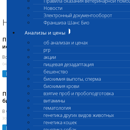
Правила оказания ветеринарной помо
Главная страница
Новости
Новости
Электронный документооборот
Новости лаборатории
Франшиза Шанс Био
Анализы и цены
Приостановка срочных биохимических
об анализах и ценах
исследований
prp
акции
Во Владыкино
04.08.2026
пищевая дезадаптация
бешенство
Подробнее
биохимия выпоты, сперма
биохимия крови
Приостановлено выполнение срочных
взятие проб и пробоподготовка
биохимических исследований
витамины
гематология
В Сколково. Код (123,309,310)
генетика других видов животных
30.07.2026
генетика кошек
Подробнее
генетика собак