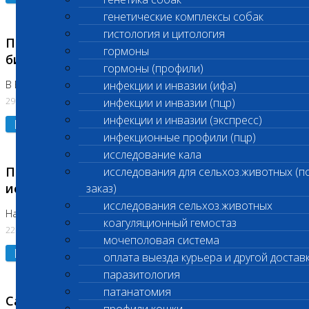
генетические комплексы собак
гистология и цитология
Приостановлено выполнение срочных
гормоны
биохимических исследований
гормоны (профили)
В Бутово 29.07.26
инфекции и инвазии (ифа)
29.07.2026
инфекции и инвазии (пцр)
инфекции и инвазии (экспресс)
Подробнее
инфекционные профили (пцр)
исследование кала
Приостановлено выполнение биохимических
исследования для сельхоз.животных (п
исследований
заказ)
исследования сельхоз.животных
На Нагорной. Код ( 123,310,309)
коагуляционный гемостаз
22.07.2026
мочеполовая система
Подробнее
оплата выезда курьера и другой достав
паразитология
патанатомия
Санитарные дни