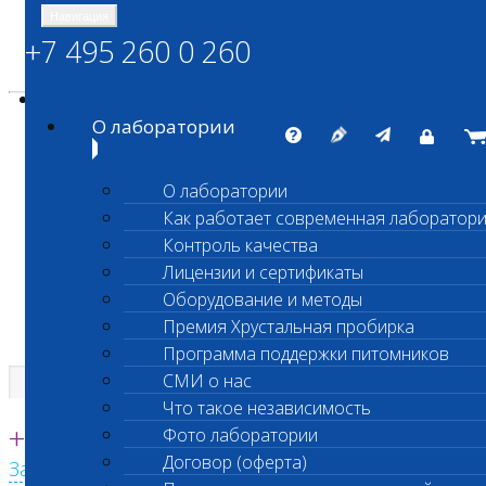
Навигация
+7 495 260 0 260
Энциклопедия Шанс Био
Карта сайта
vetlab@vetlab.ru
О лаборатории
О лаборатории
Как работает современная лаборатор
ШАНС БИО
Контроль качества
Независимая ветеринарная лаборатория
Лицензии и сертификаты
Оборудование и методы
Премия Хрустальная пробирка
Программа поддержки питомников
СМИ о нас
Что такое независимость
Единая круглосуточная справочная
+7 495 260 0 260
Фото лаборатории
Договор (оферта)
Заказать звонок с сайта