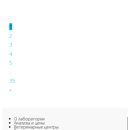
1
2
3
4
5
...
35
»
О лаборатории
Анализы и цены
Ветеринарные центры