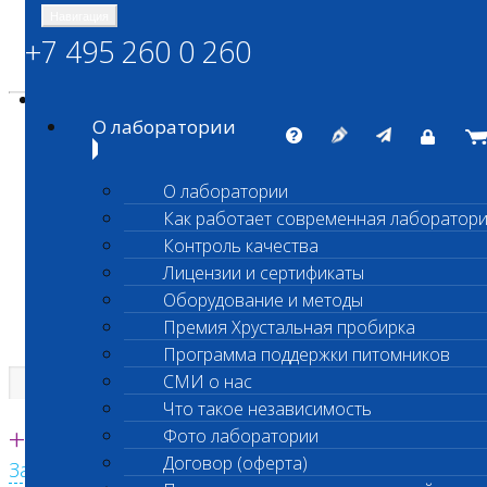
Навигация
+7 495 260 0 260
Энциклопедия Шанс Био
Карта сайта
vetlab@vetlab.ru
О лаборатории
О лаборатории
Как работает современная лаборатор
ШАНС БИО
Контроль качества
Независимая ветеринарная лаборатория
Лицензии и сертификаты
Оборудование и методы
Премия Хрустальная пробирка
Программа поддержки питомников
СМИ о нас
Что такое независимость
Единая круглосуточная справочная
+7 495 260 0 260
Фото лаборатории
Договор (оферта)
Заказать звонок с сайта