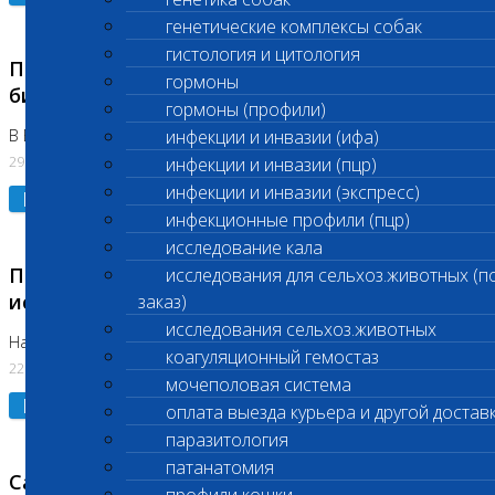
генетические комплексы собак
гистология и цитология
Приостановлено выполнение срочных
гормоны
биохимических исследований
гормоны (профили)
В Бутово 29.07.26
инфекции и инвазии (ифа)
29.07.2026
инфекции и инвазии (пцр)
инфекции и инвазии (экспресс)
Подробнее
инфекционные профили (пцр)
исследование кала
Приостановлено выполнение биохимических
исследования для сельхоз.животных (п
исследований
заказ)
исследования сельхоз.животных
На Нагорной. Код ( 123,310,309)
коагуляционный гемостаз
22.07.2026
мочеполовая система
Подробнее
оплата выезда курьера и другой достав
паразитология
патанатомия
Санитарные дни