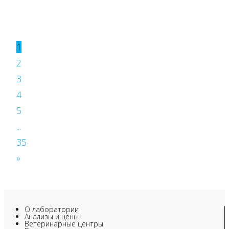
1
2
3
4
5
...
35
»
О лаборатории
Анализы и цены
Ветеринарные центры