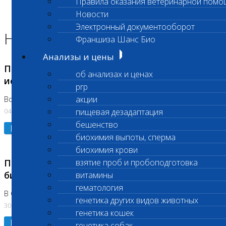
Правила оказания ветеринарной помо
Главная страница
Новости
Новости
Электронный документооборот
Новости лаборатории
Франшиза Шанс Био
Анализы и цены
Приостановка срочных биохимических
об анализах и ценах
исследований
prp
акции
Во Владыкино
04.08.2026
пищевая дезадаптация
бешенство
Подробнее
биохимия выпоты, сперма
биохимия крови
Приостановлено выполнение срочных
взятие проб и пробоподготовка
биохимических исследований
витамины
гематология
В Сколково. Код (123,309,310)
генетика других видов животных
30.07.2026
генетика кошек
Подробнее
генетика собак