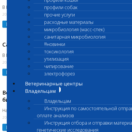
профили кошки
профили собак
В Коломне 24.07.2026 и 28.07.2026
20.07.2026
прочие услуги
расходные материалы
Подробнее
микробиология (масс-спек)
санитарная микробиология
Санитарный день
!!!новинки
токсикология
В Бутово 21.07.2026
утилизация
20.07.2026
чипирование
Подробнее
электрофорез
Ветеринарные центры
Владельцам
Возобновлено выполнение срочных
биохимических исследований
Владельцам
Инструкция по самостоятельной отпра
На Нагорной
оплате анализов
20.07.2026
Инструкция отбора и отправки материа
Подробнее
генетические исследования