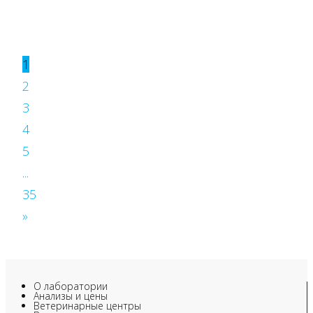
1
2
3
4
5
...
35
»
О лаборатории
Анализы и цены
Ветеринарные центры