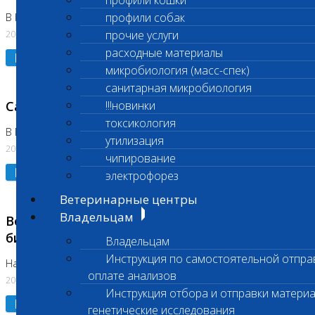
профили кошки
профили собак
В Коломне 24.07.2026 и 28.07.2026
20.07.2026
прочие услуги
расходные материалы
Подробнее
микробиология (масс-спек)
санитарная микробиология
Санитарный день
!!!новинки
токсикология
В Бутово 21.07.2026
утилизация
20.07.2026
чипирование
Подробнее
электрофорез
Ветеринарные центры
Владельцам
Возобновлено выполнение срочных
биохимических исследований
Владельцам
Инструкция по самостоятельной отпра
На Нагорной
оплате анализов
20.07.2026
Инструкция отбора и отправки материа
Подробнее
генетические исследования