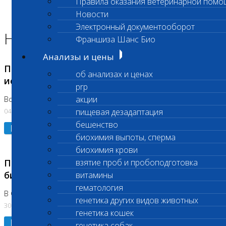
Правила оказания ветеринарной помо
Главная страница
Новости
Новости
Электронный документооборот
Новости лаборатории
Франшиза Шанс Био
Анализы и цены
Приостановка срочных биохимических
об анализах и ценах
исследований
prp
акции
Во Владыкино
04.08.2026
пищевая дезадаптация
бешенство
Подробнее
биохимия выпоты, сперма
биохимия крови
Приостановлено выполнение срочных
взятие проб и пробоподготовка
биохимических исследований
витамины
гематология
В Сколково. Код (123,309,310)
генетика других видов животных
30.07.2026
генетика кошек
Подробнее
генетика собак