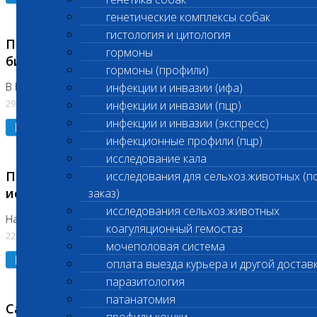
генетические комплексы собак
гистология и цитология
Приостановлено выполнение срочных
гормоны
биохимических исследований
гормоны (профили)
В Бутово 29.07.26
инфекции и инвазии (ифа)
29.07.2026
инфекции и инвазии (пцр)
инфекции и инвазии (экспресс)
Подробнее
инфекционные профили (пцр)
исследование кала
Приостановлено выполнение биохимических
исследования для сельхоз.животных (п
исследований
заказ)
исследования сельхоз.животных
На Нагорной. Код ( 123,310,309)
коагуляционный гемостаз
22.07.2026
мочеполовая система
Подробнее
оплата выезда курьера и другой достав
паразитология
патанатомия
Санитарные дни