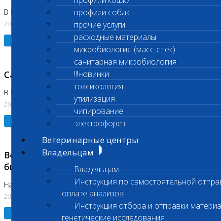
профили кошки
профили собак
В Коломне 24.07.2026 и 28.07.2026
20.07.2026
прочие услуги
расходные материалы
Подробнее
микробиология (масс-спек)
санитарная микробиология
Санитарный день
!!!новинки
токсикология
В Бутово 21.07.2026
утилизация
20.07.2026
чипирование
Подробнее
электрофорез
Ветеринарные центры
Владельцам
Возобновлено выполнение срочных
биохимических исследований
Владельцам
Инструкция по самостоятельной отпра
На Нагорной
оплате анализов
20.07.2026
Инструкция отбора и отправки материа
Подробнее
генетические исследования