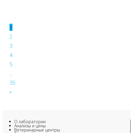
1
2
3
4
5
...
35
»
О лаборатории
Анализы и цены
Ветеринарные центры