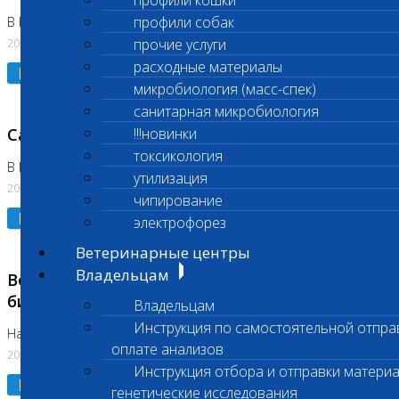
профили кошки
профили собак
В Коломне 24.07.2026 и 28.07.2026
20.07.2026
прочие услуги
расходные материалы
Подробнее
микробиология (масс-спек)
санитарная микробиология
Санитарный день
!!!новинки
токсикология
В Бутово 21.07.2026
утилизация
20.07.2026
чипирование
Подробнее
электрофорез
Ветеринарные центры
Владельцам
Возобновлено выполнение срочных
биохимических исследований
Владельцам
Инструкция по самостоятельной отпра
На Нагорной
оплате анализов
20.07.2026
Инструкция отбора и отправки материа
Подробнее
генетические исследования