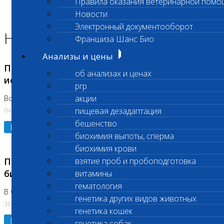
Правила оказания ветеринарной помо
Главная страница
Новости
Новости
Электронный документооборот
Новости лаборатории
Франшиза Шанс Био
Анализы и цены
Приостановка срочных биохимических
об анализах и ценах
исследований
prp
акции
Во Владыкино
04.08.2026
пищевая дезадаптация
бешенство
Подробнее
биохимия выпоты, сперма
биохимия крови
Приостановлено выполнение срочных
взятие проб и пробоподготовка
биохимических исследований
витамины
гематология
В Сколково. Код (123,309,310)
генетика других видов животных
30.07.2026
генетика кошек
Подробнее
генетика собак