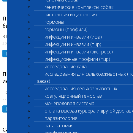
генетические комплексы собак
гистология и цитология
Приостановлено выполнение срочных
гормоны
биохимических исследований
гормоны (профили)
В Бутово 29.07.26
инфекции и инвазии (ифа)
29.07.2026
инфекции и инвазии (пцр)
инфекции и инвазии (экспресс)
Подробнее
инфекционные профили (пцр)
исследование кала
Приостановлено выполнение биохимических
исследования для сельхоз.животных (п
исследований
заказ)
исследования сельхоз.животных
На Нагорной. Код ( 123,310,309)
коагуляционный гемостаз
22.07.2026
мочеполовая система
Подробнее
оплата выезда курьера и другой достав
паразитология
патанатомия
Санитарные дни