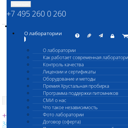
Навигация
+7 495 260 0 260
Энциклопедия Шанс Био
Карта сайта
vetlab@vetlab.ru
О лаборатории
О лаборатории
Как работает современная лаборатор
ШАНС БИО
Контроль качества
Независимая ветеринарная лаборатория
Лицензии и сертификаты
Оборудование и методы
Премия Хрустальная пробирка
Программа поддержки питомников
СМИ о нас
Что такое независимость
Единая круглосуточная справочная
+7 495 260 0 260
Фото лаборатории
Договор (оферта)
Заказать звонок с сайта