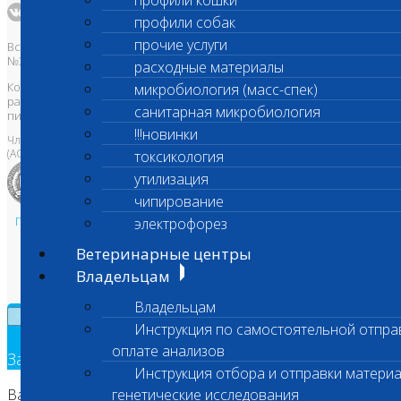
профили кошки
профили собак
прочие услуги
Все права защищены и охраняются законом. Товарный знак
№395740 от 2008 г. ООО "ШАНС БИО"
расходные материалы
Копирование, тиражирование, а также использование материалов,
микробиология (масс-спек)
размещенных на сайте
www.vetlab.ru
возможно только с
санитарная микробиология
письменного разрешения Правообладателя
!!!новинки
Член Национальной ветеринарной палаты
(АСРО НВП)
токсикология
утилизация
чипирование
Политика в области персональных данных и конфиденциальности
электрофорез
Пользовательское соглашение
Ветеринарные центры
Техническая поддержка
Владельцам
Владельцам
×
Инструкция по самостоятельной отпра
оплате анализов
Заявка на обратный звонок
Инструкция отбора и отправки материа
Ваш номер телефона
генетические исследования