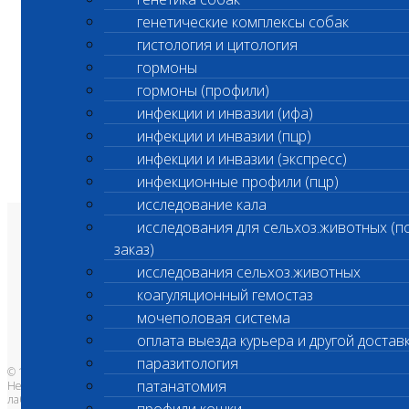
генетические комплексы собак
гистология и цитология
гормоны
гормоны (профили)
инфекции и инвазии (ифа)
инфекции и инвазии (пцр)
инфекции и инвазии (экспресс)
инфекционные профили (пцр)
исследование кала
исследования для сельхоз.животных (п
О лаборатории
заказ)
Анализы и цены
Ветеринарные центры
исследования сельхоз.животных
Владельцам
Врачам и клиникам
коагуляционный гемостаз
Бланки лаборатории
Банк донорской крови
мочеполовая система
Адреса лабораторий
оплата выезда курьера и другой достав
паразитология
© 1996-2026
патанатомия
Независимая ветеринарная
лаборатория Шанс Био