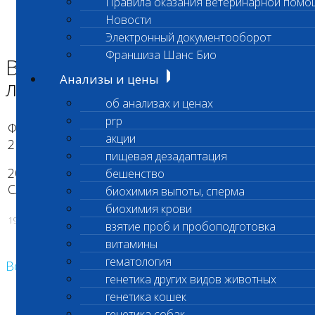
Правила оказания ветеринарной помо
Главная страница
Новости
Новости
Электронный документооборот
Временный график филиала лаборатории в Апрелевке
Франшиза Шанс Био
Временный график филиала
Анализы и цены
лаборатории в Апрелевке
об анализах и ценах
prp
Филиал лаборатории в Апрелевке временно с
акции
21 по 23 марта работает по графику 10:00-19:00.
пищевая дезадаптация
20 марта лаборатория не работает:
бешенство
САНИТАРНЫЙ ДЕНЬ
биохимия выпоты, сперма
биохимия крови
19.03.2018
взятие проб и пробоподготовка
витамины
гематология
Возврат к списку
генетика других видов животных
генетика кошек
генетика собак