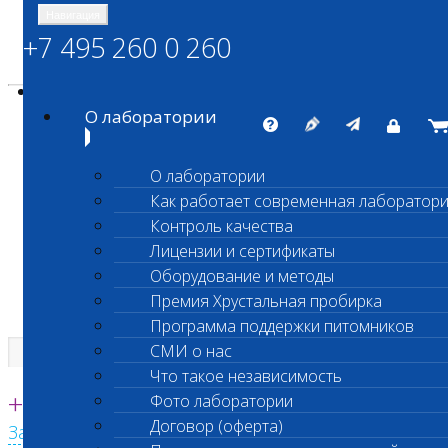
Навигация
+7 495 260 0 260
Энциклопедия Шанс Био
Карта сайта
vetlab@vetlab.ru
О лаборатории
О лаборатории
Как работает современная лаборатор
ШАНС БИО
Контроль качества
Независимая ветеринарная лаборатория
Лицензии и сертификаты
Оборудование и методы
Премия Хрустальная пробирка
Программа поддержки питомников
СМИ о нас
Что такое независимость
Единая круглосуточная справочная
+7 495 260 0 260
Фото лаборатории
Договор (оферта)
Заказать звонок с сайта