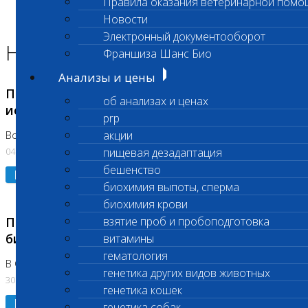
Правила оказания ветеринарной помо
Главная страница
Новости
Новости
Электронный документооборот
Новости лаборатории
Франшиза Шанс Био
Анализы и цены
Приостановка срочных биохимических
об анализах и ценах
исследований
prp
акции
Во Владыкино
04.08.2026
пищевая дезадаптация
бешенство
Подробнее
биохимия выпоты, сперма
биохимия крови
Приостановлено выполнение срочных
взятие проб и пробоподготовка
биохимических исследований
витамины
гематология
В Сколково. Код (123,309,310)
генетика других видов животных
30.07.2026
генетика кошек
Подробнее
генетика собак