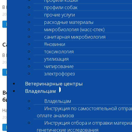
профили кошки
профили собак
В Коломне 24.07.2026 и 28.07.2026
20.07.2026
прочие услуги
расходные материалы
Подробнее
микробиология (масс-спек)
санитарная микробиология
Санитарный день
!!!новинки
токсикология
В Бутово 21.07.2026
утилизация
20.07.2026
чипирование
Подробнее
электрофорез
Ветеринарные центры
Владельцам
Возобновлено выполнение срочных
биохимических исследований
Владельцам
Инструкция по самостоятельной отпра
На Нагорной
оплате анализов
20.07.2026
Инструкция отбора и отправки материа
Подробнее
генетические исследования