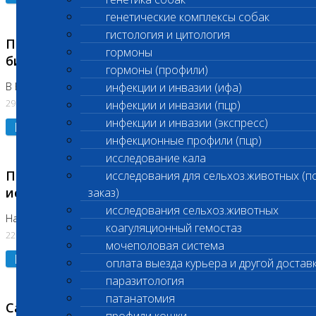
генетические комплексы собак
гистология и цитология
Приостановлено выполнение срочных
гормоны
биохимических исследований
гормоны (профили)
В Бутово 29.07.26
инфекции и инвазии (ифа)
29.07.2026
инфекции и инвазии (пцр)
инфекции и инвазии (экспресс)
Подробнее
инфекционные профили (пцр)
исследование кала
Приостановлено выполнение биохимических
исследования для сельхоз.животных (п
исследований
заказ)
исследования сельхоз.животных
На Нагорной. Код ( 123,310,309)
коагуляционный гемостаз
22.07.2026
мочеполовая система
Подробнее
оплата выезда курьера и другой достав
паразитология
патанатомия
Санитарные дни