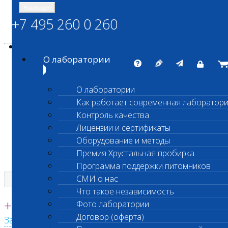
Навигация
+7 495 260 0 260
Энциклопедия Шанс Био
Карта сайта
vetlab@vetlab.ru
О лаборатории
О лаборатории
Как работает современная лаборатор
ШАНС БИО
Контроль качества
Независимая ветеринарная лаборатория
Лицензии и сертификаты
Оборудование и методы
Премия Хрустальная пробирка
Программа поддержки питомников
СМИ о нас
Что такое независимость
Единая круглосуточная справочная
+7 495 260 0 260
Фото лаборатории
Договор (оферта)
Заказать звонок с сайта