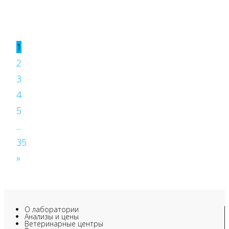
1
2
3
4
5
...
35
»
О лаборатории
Анализы и цены
Ветеринарные центры