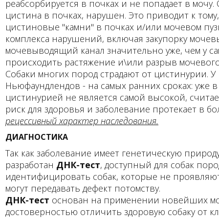
реабсорбируется в почках и не попадает в мочу
цистина в почках, нарушен. Это приводит к тому
цистиновые "камни" в почках и/или мочевом пу
комплекса нарушений, включая закупорку мочев
мочевыводящий канал значительно уже, чем у сам
происходить растяжение и\или разрыв мочевого 
Собаки многих пород страдают от цистинурии. У с
Ньюфаундлендов - на самых ранних сроках: уже в
цистинурией не является самой высокой, счита
риск для здоровья и заболевание протекает в б
рецессивный характер
наследования
.
ДИАГНОСТИКА
Так как заболевание имеет генетическую природу
разработан
ДНК-тест
, доступный для собак пор
идентифицировать собак, которые не проявляют 
могут передавать дефект потомству.
ДНК-тест
основан на применении новейших мол
достоверностью отличить здоровую собаку от к