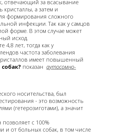
ок, отвечающий за всасывание
 кристаллы, а затем и
 для формирования сложного
ьной инфекции. Так как у самцов
лой форме. В этом случае может
ный исход.
4,8 лет, тогда как у
длендов частота заболевания
х кристаллов имеет повышенный
 собак?
показан
аутосомно-
еского носительства, был
естирования - это возможность
ми (гетерозиготами), а значит
 позволяет с 100%
 и от больных собак, в том числе