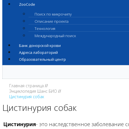
ZooCode
Поиск по микрочипу
Описание проекта
Технология
Международный поиск
Банк донорской крови
Адреса лабораторий
Образовательный центр
Главная страница
Энциклопедия Шанс БИО
Цистинурия собак
Цистинурия собак
Цистинурия
- это наследственное заболевание 