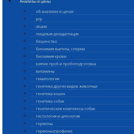
Анализы и цены
об анализах и ценах
prp
акции
пищевая дезадаптация
бешенство
биохимия выпоты, сперма
биохимия крови
взятие проб и пробоподготовка
витамины
гематология
генетика других видов животных
генетика кошек
генетика собак
генетические комплексы собак
гистология и цитология
гормоны
гормоны (профили)