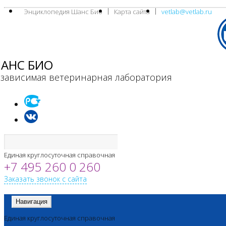
Энциклопедия Шанс Био
Карта сайта
vetlab@vetlab.ru
АНС БИО
зависимая ветеринарная лаборатория
Единая круглосуточная справочная
+7 495 260 0 260
Заказать звонок с сайта
Навигация
Единая круглосуточная справочная