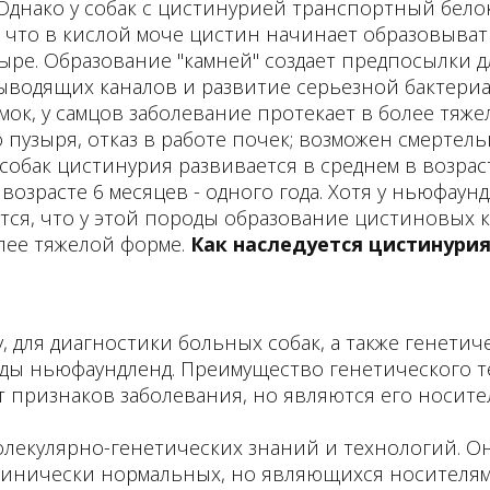
. Однако у собак с цистинурией транспортный бел
, что в кислой моче цистин начинает образовывать
зыре. Образование "камней" создает предпосылки
ыводящих каналов и развитие серьезной бактериал
ок, у самцов заболевание протекает в более тяже
пузыря, отказ в работе почек; возможен смертель
обак цистинурия развивается в среднем в возрасте 
 возрасте 6 месяцев - одного года. Хотя у ньюфаун
ется, что у этой породы образование цистиновы
олее тяжелой форме.
Как наследуется цистинурия
, для диагностики больных собак, а также генетич
оды ньюфаундленд. Преимущество генетического т
признаков заболевания, но являются его носителя
екулярно-генетических знаний и технологий. Он
линически нормальных, но являющихся носителями