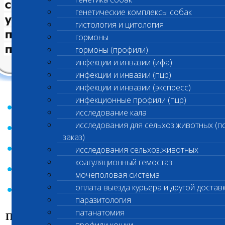
генетические комплексы собак
гистология и цитология
гормоны
гормоны (профили)
инфекции и инвазии (ифа)
инфекции и инвазии (пцр)
инфекции и инвазии (экспресс)
Пути заражения
инфекционные профили (пцр)
Клинические симптомы
исследование кала
исследования для сельхоз.животных (п
Патогенез
заказ)
исследования сельхоз.животных
Диагностика
коагуляционный гемостаз
Лечение
мочеполовая система
оплата выезда курьера и другой достав
Профилактика
паразитология
патанатомия
Пути заражения парвовирусным энтеритом у