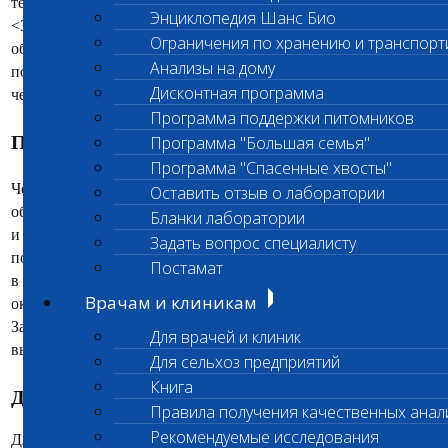
температурой до 41,5°С либо пониженной температурой
Энциклопедия Шанс Био
<37°С, анорексией, апатией, сильной степени
Ограничения по хранению и транспорт
обезвоживанием и болевым рефлексом в области брюшной
Анализы на дому
полости при пальпации. Без лечения гибель может наступить
Дисконтная программа
через 72 часа после начала заболевания.
Программа поддержки питомников
Патогенез
Программа "Большая семья"
Программа "Спасенные хвосты"
Через три дня после инфицирования происходит
Оставить отзыв о лаборатории
обсеменение вирусами лимфатической ткани, костного мозга
Бланки лаборатории
и кишечного эпителия (в меньшей степени легких, печени и
Задать вопрос специалисту
почек), что приводит к появлению симптомов. На 4-6 день и
Постамат
в течении следующих 2 недель вирус активно выделяется в
Врачам и клиникам
окружающую среду вместе с калом зараженного животного.
Затем выделение быстро прекращается: однако после
Для врачей и клиник
выздоровления может продолжаться неделями.
Для сельхоз предприятий
Книга
Диагностика парвовируса
Правила получения качественных анал
Рекомендуемые исследования
Для диагностики парвовируса у собак в лаборатории «Шанс