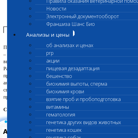
Правила оказания ветеринарной помо
Главная страница
Новости
Энциклопедия Шанс БИО
Электронный документооборот
Парвовирус собак
Франшиза Шанс Био
Парвовирус собак
Анализы и цены
об анализах и ценах
Парвовирусный энтерит у собак (ПВ/CPV Canine parvovirus)
prp
– смертельное, широко распространенное заболевание,
акции
вызываемое ДНК содержащим вирусом из семейства
пищевая дезадаптация
Parvoviridae. Большинство случаев парвовирусного энтерита
бешенство
приходится на щенков, у которых уровень материнских
антител уже упал ниже защитной границы. Без
биохимия выпоты, сперма
своевременной диагностики и лечения инфекция может
биохимия крови
привести к гибели животного.
взятие проб и пробоподготовка
витамины
Содержание статьи:
гематология
генетика других видов животных
генетика кошек
генетика собак