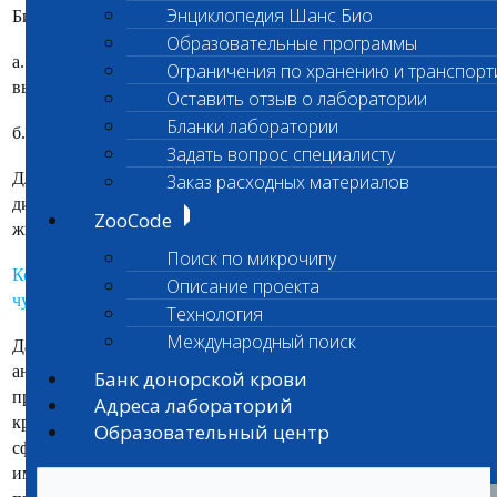
Энциклопедия Шанс Био
Био» применяют несколько вариантов тестирования:
Образовательные программы
а.
Парвовирус/Коронавирус собак (ИХ)- экспресс тест
,
Ограничения по хранению и транспорт
выполняется в течении 1 часа
Оставить отзыв о лаборатории
Бланки лаборатории
б.
Парвовирусная инфекция собак (ПЦР)
Задать вопрос специалисту
Для профилактики парвовируса собак используют
Заказ расходных материалов
диагностический тест оценки иммунологического статуса
ZooCode
животного к вакцинальным инфекциям:
Поиск по микрочипу
Контроль вакцинации у собак (по инфекционному гепатиту,
Описание проекта
чуме, парвовирусу) ИФА
Технология
Международный поиск
Данный тест актуален для контроля уровня материнских
антител у щенков перед первой вакцинацией. Если
Банк донорской крови
прививать первый раз щенка слишком рано, то наличие в его
Адреса лабораторий
крови циркулирующих материнских антител не позволит
Образовательный центр
сформироваться адекватному поствакцинальному
иммунитету. Так же с помощью данного теста можно