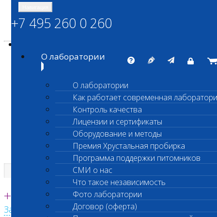
Навигация
+7 495 260 0 260
Энциклопедия Шанс Био
Карта сайта
vetlab@vetlab.ru
О лаборатории
О лаборатории
Как работает современная лаборатор
ШАНС БИО
Контроль качества
Независимая ветеринарная лаборатория
Лицензии и сертификаты
Оборудование и методы
Премия Хрустальная пробирка
Программа поддержки питомников
СМИ о нас
Что такое независимость
Единая круглосуточная справочная
+7 495 260 0 260
Фото лаборатории
Договор (оферта)
Заказать звонок с сайта