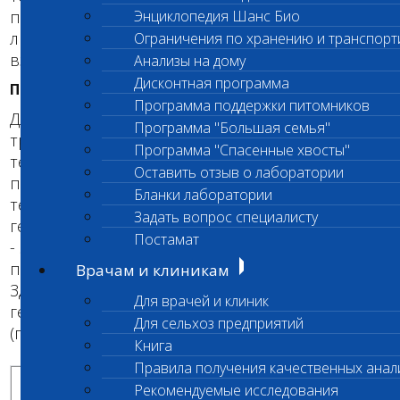
проявились. Тестирование можно проводить в
Энциклопедия Шанс Био
любом возрасте: как для щенков, так и для
Ограничения по хранению и транспорт
взрослых собак.
Анализы на дому
Дисконтная программа
ПРОВЕДЕНИЕ ГЕНЕТИЧЕСКОГО ТЕСТА.
Программа поддержки питомников
Для проведения генетического теста
Программа "Большая семья"
требуется проба крови Вашей собаки. При
Программа "Спасенные хвосты"
тестировании анализируется мутация в ДНК,
Оставить отзыв о лаборатории
приводящая к развитию заболевания. В
Бланки лаборатории
тесте выявляют дефектную (мутантную) копию
Задать вопрос специалисту
гена и нормальную копию гена. Результат теста
Постамат
- это определение
генотипа
, которое
позволяет разделить животных на три группы:
Врачам и клиникам
Здоровые (гомозиготы по нормальной копии
Для врачей и клиник
гена), Носители (гетерозиготы) и Больные
Для сельхоз предприятий
(гомозиготы по мутации).
Книга
Правила получения качественных анал
Возможные результаты ДНК-теста
Рекомендуемые исследования