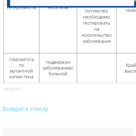
Кра
2) полученное
гетерозигота
носитель
низ
потомство
необходимо
тестировать
на
носительство
заболевания
гомозигота
подвержен
по
Кра
заболеванию/
мутантной
высо
больной
копии гена
20.09.2017
Возврат к списку