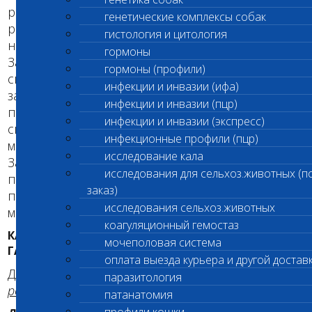
работы) бета-галактозидазы у больных собак
генетические комплексы собак
развиваются и прогрессируют
гистология и цитология
нейрологические нарушения.
гормоны
Заболевание сопровождается различными
гормоны (профили)
симптомами: нарушением зрения, летаргией,
инфекции и инвазии (ифа)
затрудненным передвижением. Первые
инфекции и инвазии (пцр)
признаки нарушений центральной нервной
инфекции и инвазии (экспресс)
системы проявляются в среднем в возрасте 5-7
инфекционные профили (пцр)
месяцев и быстро прогрессируют.
исследование кала
Заболевание настолько серьезно, что
исследования для сельхоз.животных (п
подверженные ганглиозидозу собаки, как
заказ)
правило, не доживают до возраста 8-12
исследования сельхоз.животных
месяцев.
коагуляционный гемостаз
КАК НАСЛЕДУЕТСЯ НЕДОСТАТОЧНОСТЬ БЕТА-
мочеполовая система
ГАЛАКТОЗИДАЗЫ СОБАК?
оплата выезда курьера и другой достав
Для заболевания показан
аутосомно-
паразитология
рецессивный характер наследования.
патанатомия