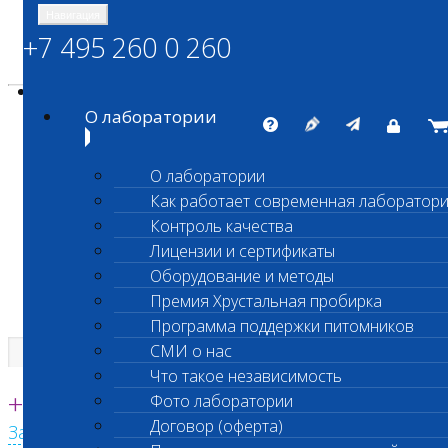
Навигация
+7 495 260 0 260
Энциклопедия Шанс Био
Карта сайта
vetlab@vetlab.ru
О лаборатории
О лаборатории
Как работает современная лаборатор
ШАНС БИО
Контроль качества
Независимая ветеринарная лаборатория
Лицензии и сертификаты
Оборудование и методы
Премия Хрустальная пробирка
Программа поддержки питомников
СМИ о нас
Что такое независимость
Единая круглосуточная справочная
+7 495 260 0 260
Фото лаборатории
Договор (оферта)
Заказать звонок с сайта