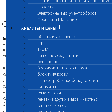
Правила оказания ветеринарной помо
Главная страница
Новости
Энциклопедия Шанс БИО
Электронный документооборот
GM1-ГАНГЛИОЗИДОЗ
Франшиза Шанс Био
GM1-ГАНГЛИОЗИДОЗ
Анализы и цены
об анализах и ценах
GM1-ганглиозидоз
- наследственное
prp
нейродегенеративное заболевание собак,
акции
вызванное недостаточностью фермента бета-
пищевая дезадаптация
галактозидазы.
бешенство
В норме фермент бета-галактозидаза выполняет
важные функции в метаболизме нервных
биохимия выпоты, сперма
клеток. Этот фермент участвует в образовании
биохимия крови
и созревании миелина, особого соединения в
взятие проб и пробоподготовка
составе мембран нервных клеток. Именно
витамины
миелин является ключевым компонентом,
гематология
который обеспечивает способность нейронов
генетика других видов животных
быстро и эффективно передавать нервные
генетика кошек
импульсы. При недостаточности (нарушении
генетика собак