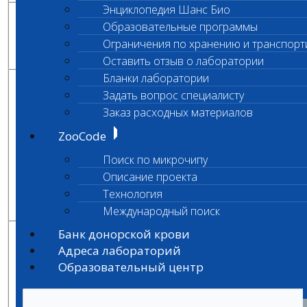
Энциклопедия Шанс Био
Рекомендации
Образовательные программы
по
Ри
генотип
группа риска
планированию
заболе
Ограничения по хранению и транспорт
вязок
Оставить отзыв о лаборатории
Бланки лаборатории
можно
Задать вопрос специалисту
скрещивать с
любой
Заказ расходных материалов
гомозигота
собакой,
ZooCode
по
Кра
крайне низкая
здоровый
нормальной
низ
вероятность
Поиск по микрочипу
копии гена
рождения
Описание проекта
больного
Технология
потомства
Международный поиск
Банк донорской крови
1) если вязка
необходима,
Адреса лабораторий
допускается
Образовательный центр
скрещивание
со здоровыми
собаками