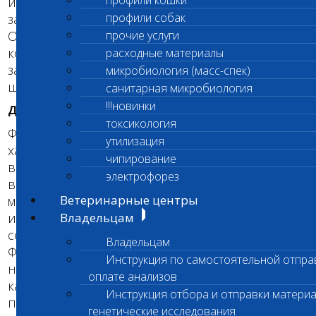
профили кошки
или больной (предрасположенной к
профили собак
заболеванию).
Определение носителей поможет Вам
прочие услуги
контролировать частоту проявления
расходные материалы
заболевания и избегать появления больных
микробиология (масс-спек)
щенков при правильном планировании вязок.
санитарная микробиология
!!!новинки
ДЛЯ СПЕЦИАЛИСТОВ
токсикология
Фолликулярные дисплазии - группа синдромов,
утилизация
характеризующихся повышенной потерей
чипирование
волос и изменением качества шерсти. Потеря
электрофорез
волос начинается в раннем возрасте и
Ветеринарные центры
медленно прогрессирует. Патологические
изменения свойственны для разных пород
Владельцам
собак.
Владельцам
Фолликулярная дисплазия черных волос - это
Инструкция по самостоятельной отпра
наследственное заболевание, встречающееся
оплате анализов
как у беспородных, так и у чистокровных
Инструкция отбора и отправки материа
породистых собак. Окрас собаки вместо
генетические исследования