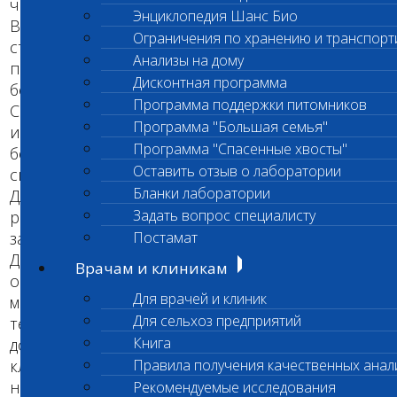
черного с белым становится серым с белым.
Энциклопедия Шанс Био
Волос в области темной пигментации
Ограничения по хранению и транспорт
становится слабым и ломким, что и приводит к
Анализы на дому
постепенной потере, тогда как шерсть в зоне
Дисконтная программа
белой пигментации не изменяет своих качеств.
Программа поддержки питомников
Согласно результатам гистологических
Программа "Большая семья"
исследований кожных биопатов в меланоцитах
Программа "Спасенные хвосты"
больных собак наблюдается перинуклеаное
Оставить отзыв о лаборатории
скопление меланосом.
Бланки лаборатории
Для собак породы большой мюнстерленд
Задать вопрос специалисту
разработан генетический тест для определения
заболевания и его носительства.
Постамат
Диагностика. Генетическое тестирование
Врачам и клиникам
основано на применении новейших
Для врачей и клиник
молекулярно-генетических знаний и
Для сельхоз предприятий
технологий. Он позволяет с 100%
Книга
достоверностью отличить здоровую собаку от
клинически нормальных, но являющихся
Правила получения качественных анал
носителями и от больных собак, в том числе и
Рекомендуемые исследования