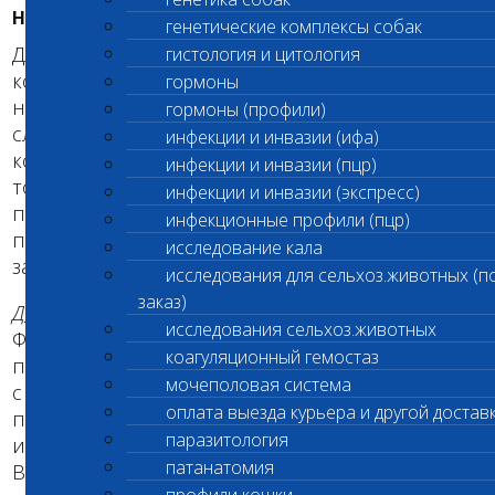
НАСЛЕДОВАНИЕ
генетические комплексы собак
Для проявления заболевания необходимы две
гистология и цитология
копии дефектного гена в геноме (одна
гормоны
наследуется от матери, другая от отца собаки). В
гормоны (профили)
случае, если у собаки присутствует только одна
инфекции и инвазии (ифа)
копия дефектного гена, а другая - нормального,
инфекции и инвазии (пцр)
то такая собака будет здорова, однако может
инфекции и инвазии (экспресс)
передавать копию дефектного гена своему
инфекционные профили (пцр)
потомству, то есть будет являться носителем
исследование кала
заболевания.
исследования для сельхоз.животных (п
заказ)
ДНК-тест
, разработанный для диагностики
исследования сельхоз.животных
Фолликулярная дисплазия (черных волос) собак
коагуляционный гемостаз
породы Б. мюнстерленд, позволяет определить
мочеполовая система
с достоверностью 100% наличие мутации,
оплата выезда курьера и другой достав
приводящей к заболеванию. Результаты
паразитология
исследования позволят заключить, является ли
патанатомия
Ваша собака здоровой, носителем заболевания