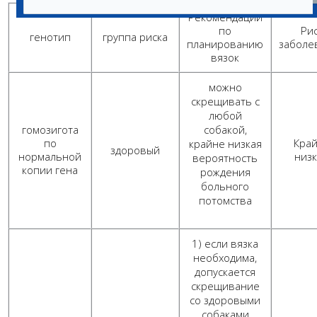
Рекомендации
по
Ри
генотип
группа риска
планированию
заболе
вязок
можно
скрещивать с
любой
гомозигота
собакой,
по
Кра
крайне низкая
здоровый
нормальной
низ
вероятность
копии гена
рождения
больного
потомства
1) если вязка
необходима,
допускается
скрещивание
со здоровыми
собаками