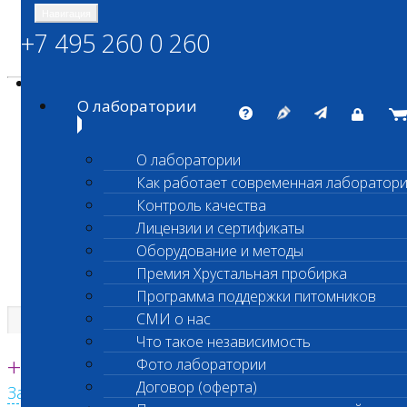
Навигация
+7 495 260 0 260
Энциклопедия Шанс Био
Карта сайта
vetlab@vetlab.ru
О лаборатории
О лаборатории
Как работает современная лаборатор
ШАНС БИО
Контроль качества
Независимая ветеринарная лаборатория
Лицензии и сертификаты
Оборудование и методы
Премия Хрустальная пробирка
Программа поддержки питомников
СМИ о нас
Что такое независимость
Единая круглосуточная справочная
+7 495 260 0 260
Фото лаборатории
Договор (оферта)
Заказать звонок с сайта