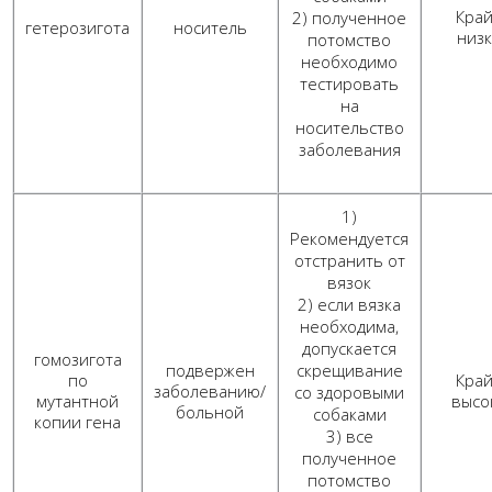
Кра
2) полученное
гетерозигота
носитель
низ
потомство
необходимо
тестировать
на
носительство
заболевания
1)
Рекомендуется
отстранить от
вязок
2) если вязка
необходима,
допускается
гомозигота
подвержен
скрещивание
по
Кра
заболеванию/
со здоровыми
мутантной
высо
больной
собаками
копии гена
3) все
полученное
потомство