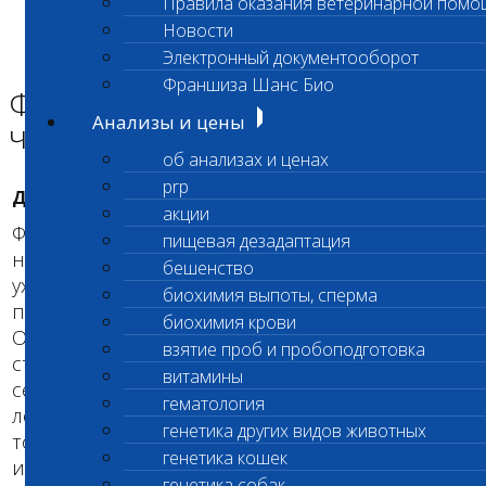
Правила оказания ветеринарной помо
Главная страница
Новости
Энциклопедия Шанс БИО
Электронный документооборот
Фолликулярная дисплазия черных волос
Франшиза Шанс Био
Фолликулярная дисплазия
Анализы и цены
черных волос
об анализах и ценах
prp
ДЛЯ ВЛАДЕЛЬЦЕВ
акции
Фолликулярная дисплазия черных волос -
пищевая дезадаптация
наследственное заболевание, приводящее к
бешенство
ухудшению экстерьера собаки. Сопровождается
биохимия выпоты, сперма
потерей волос и изменением качества шерсти.
биохимия крови
Окрас больной собаки вместо черного с белым
взятие проб и пробоподготовка
становится серым с белым. Волос в области
витамины
серой пигментации становится слабым и
гематология
ломким, что и приводит к постепенной потере,
генетика других видов животных
тогда как шерсть в зоне белой пигментации не
генетика кошек
изменяет своих качеств.
генетика собак