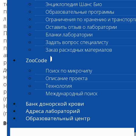
тех, у которых симптомы нарушений еще не
Энциклопедия Шанс Био
проявились. Тестирование можно проводить в
Образовательные программы
любом возрасте: как для щенков, так и для
Ограничения по хранению и транспорт
взрослых собак.
Оставить отзыв о лаборатории
Проведение генетического теста. Для
Бланки лаборатории
проведения генетического теста требуется
Задать вопрос специалисту
проба крови Вашей собаки. При тестировании
Заказ расходных материалов
анализируется мутация в ДНК, приводящая к
ZooCode
развитию заболевания. В тесте выявляют
дефектную (мутантную) копию гена и
Поиск по микрочипу
нормальную копию гена. Результат теста - это
Описание проекта
определение генотипа, которое позволяет
Технология
разделить животных на три группы: Здоровые
Международный поиск
(гомозиготы по нормальной копии гена),
Банк донорской крови
Носители (гетерозиготы) и Больные
Адреса лабораторий
(гомозиготы по мутации).
Образовательный центр
ВОЗМОЖНЫЕ РЕЗУЛЬТАТЫ ДНК-ТЕСТА