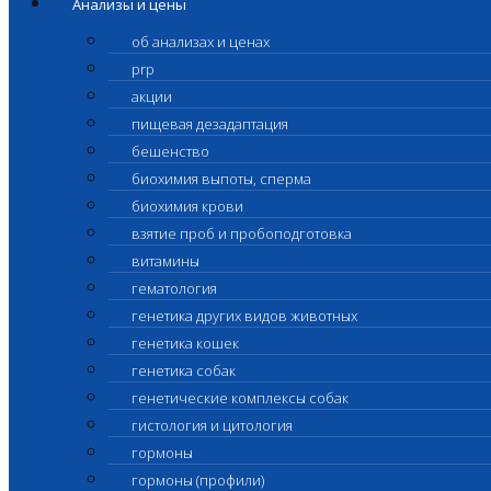
Анализы и цены
об анализах и ценах
prp
акции
пищевая дезадаптация
бешенство
биохимия выпоты, сперма
биохимия крови
взятие проб и пробоподготовка
витамины
гематология
генетика других видов животных
генетика кошек
генетика собак
генетические комплексы собак
гистология и цитология
гормоны
гормоны (профили)