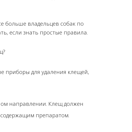
се больше владельцев собак по
ь, если знать простые правила.
щ?
ые приборы для удаления клещей,
дном направлении. Клещ должен
осодержащим препаратом.