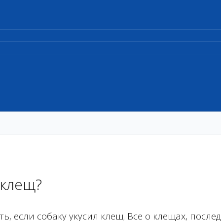
 клещ?
, если собаку укусил клещ. Все о клещах, послед