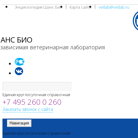
Энциклопедия Шанс Био
Карта сайта
vetlab@vetlab.ru
АНС БИО
зависимая ветеринарная лаборатория
Единая круглосуточная справочная
+7 495 260 0 260
Заказать звонок с сайта
Навигация
Единая круглосуточная справочная