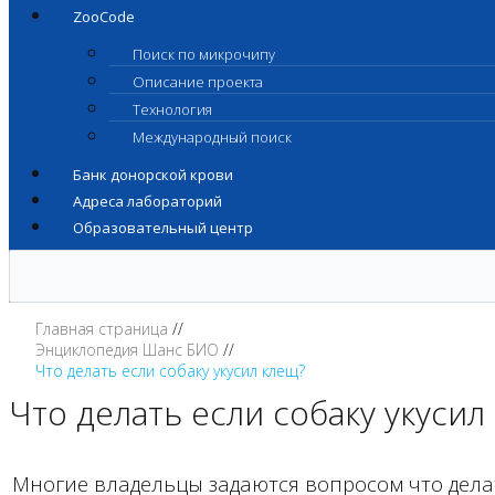
ZooCode
Поиск по микрочипу
Описание проекта
Технология
Международный поиск
Банк донорской крови
Адреса лабораторий
Образовательный центр
Главная страница
Энциклопедия Шанс БИО
Что делать если собаку укусил клещ?
Что делать если собаку укусил
Многие владельцы задаются вопросом что делать