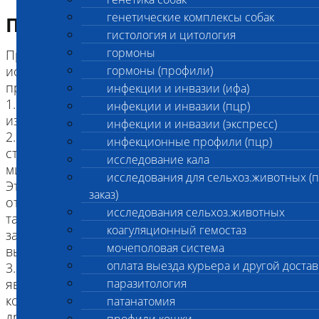
генетические комплексы собак
Подготовка к исследованию
гистология и цитология
гормоны
При взятии материала для бактериологического
исследования необходимо соблюдать основные
гормоны (профили)
правила:
инфекции и инвазии (ифа)
1. Материал необходимо брать непосредственно
инфекции и инвазии (пцр)
из очага поражений.
инфекции и инвазии (экспресс)
2. При взятии материала следует соблюдать
инфекционные профили (пцр)
строжайшую асептику, чтобы не загрязнить его
исследование кала
микрофорой окружающей среды.
исследования для сельхоз.животных (
Это особенно важно, когда возбудители
заказ)
относятся к нормальной микрофлоре организма,
исследования сельхоз.животных
так как контаминация материала существенно
коагуляционный гемостаз
затрудняет доказательство этиологичекой роли
мочеполовая система
выделенных культур в инфекционном процессе.
оплата выезда курьера и другой достав
3. Общим требованием к процедуре отбора проб
является обеспечение условий, исключающих
паразитология
контаминацию за счет смежных областей кожи,
патанатомия
других органов и тд