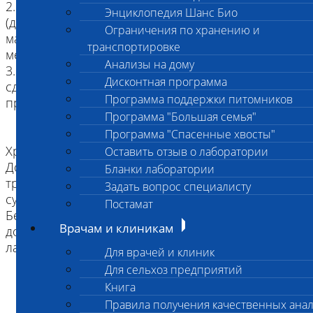
2. Пробирки с транспорной средой Кери Блейр
Энциклопедия Шанс Био
(для транспортировки проб исследуемого
Ограничения по хранению и
материала на анаэробы, если объем материала
транспортировке
менее 3-5 мл)
Анализы на дому
3. Пробирки с транспортной средой CVTR (при
Дисконтная программа
сдаче посева на уреаплазмоз). Отбор материала
Программа поддержки питомников
проводится только в лаборатории!
Программа "Большая семья"
Программа "Спасенные хвосты"
Хранение:
Оставить отзыв о лаборатории
Допустимо хранение мазков в специальных
Бланки лаборатории
транспортных средах в холодильнике до 3-х
Задать вопрос специалисту
суток до момента доставки в лабораторию.
Постамат
Без охлаждения мазки в транспортных средах
Врачам и клиникам
должны в течение 2-3-х часов быть доставлены в
лабораторию
Для врачей и клиник
Для сельхоз предприятий
Книга
Правила получения качественных ана