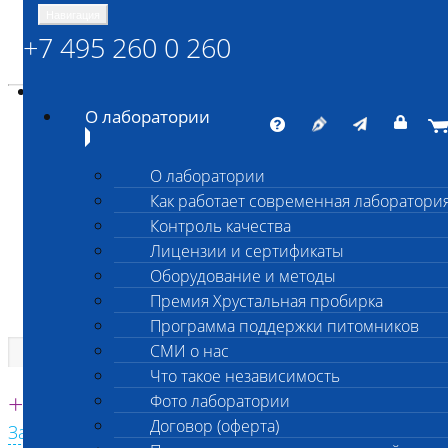
Навигация
+7 495 260 0 260
Энциклопедия Шанс Био
Карта сайта
vetlab@vetlab.ru
О лаборатории
О лаборатории
Как работает современная лаборатори
ШАНС БИО
Контроль качества
Независимая ветеринарная лаборатория
Лицензии и сертификаты
Оборудование и методы
Премия Хрустальная пробирка
Программа поддержки питомников
СМИ о нас
Что такое независимость
Единая круглосуточная справочная
+7 495 260 0 260
Фото лаборатории
Договор (оферта)
Заказать звонок с сайта