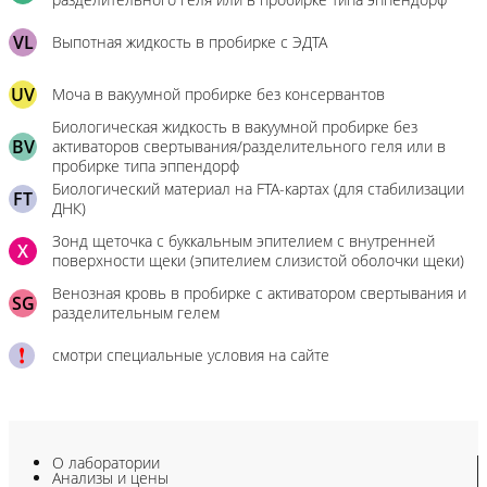
VL
Выпотная жидкость в пробирке с ЭДТА
UV
Моча в вакуумной пробирке без консервантов
Биологическая жидкость в вакуумной пробирке без
BV
активаторов свертывания/разделительного геля или в
пробирке типа эппендорф
Биологический материал на FTA-картах (для стабилизации
FT
ДНК)
Зонд щеточка с буккальным эпителием с внутренней
X
поверхности щеки (эпителием слизистой оболочки щеки)
Венозная кровь в пробирке с активатором свертывания и
SG
разделительным гелем
смотри специальные условия на сайте
О лаборатории
Анализы и цены