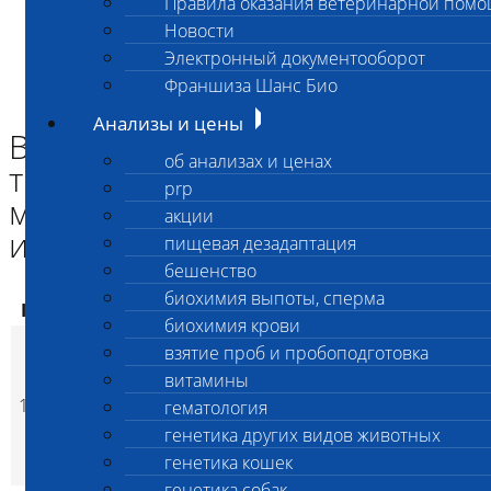
Правила оказания ветеринарной пом
Главная страница
Новости
Анализы и цены
Электронный документооборот
ВЗЯТИЕ ПРОБ и ПРОБОПОДГОТОВКА
Взятие мазка в коллектор с транспортной средой для
Франшиза Шанс Био
микробиологического исследования
Анализы и цены
Взятие мазка в коллектор с
об анализах и ценах
транспортной средой для
prp
микробиологического
акции
исследования
пищевая дезадаптация
бешенство
биохимия выпоты, сперма
Код
Наименование услуг
Цена, руб.
биохимия крови
Взятие мазка в
взятие проб и пробоподготовка
коллектор с
витамины
транспортной средой
1915
гематология
700
(
Время исполнения
p
для
генетика других видов животных
микробиологического
генетика кошек
исследования
генетика собак