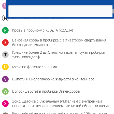
M
Мазок на стекло
N
Молоко в контейнере 10-30 мл
P
Кровь в пробирку с К3ЭДТА (К2ЭДТА)
Венозная кровь в пробирке с активатором свертывания
S
без разделительного геля
Клещ (не более 2 шт.), плотно закрытая сухая пробирка
T
типа Эппендорф
U
Моча во флаконе 5 - 10 мл
V
Выпоты и биологические жидкости в контейнере
W
Волос (шерсть) в пробирке Эппендорфа
Зонд щеточка с буккальным эпителием с внутренней
X
поверхности щеки (эпителием слизистой оболочки щеки)
Биопсийный эндоскопический материал в 10% растворе