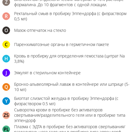
Z
формалина. До 10 фрагментов с одной локации.
Ректальный смыв в пробирку Эппендорфа (с физрастворм
R
0,5 мл)
О
Мазок-отпечаток на стекло
C
Паренхиматозные органы в герметичном пакете
Кровь в пробирку для определения гемостаза (цитрат Na
H
3,8%)
J
Эякулят в стерильном контейнере
Бронхо-альвеолярный лаваж в контейнере или шприце (5-
Q
10 мл)
Биоптат слизистой желудка в пробирку Эппендорфа (с
Y
физраствором 0.5 мл)
Сыворотка крови в пробирке без активаторов
ZS
свертывания/разделительного геля или в пробирке типа
эппендорф
Плазма с ЭДТА в пробирке без активаторов свертывания/
PL
разделительного геля или в пробирке типа эппендорф