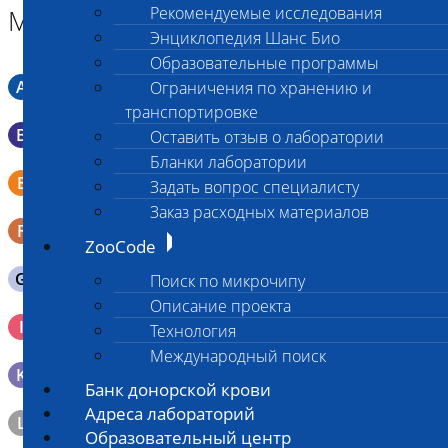
Рекомендуемые исследования
Материал
Энциклопедия Шанс Био
Образовательные программы
A
Мазок в пробирку со средой Кери-Блера
Ограничения по хранению и
транспортировке
B
Мазок в пробирку со средой Эймса (Стюарта)
Оставить отзыв о лаборатории
Бланки лаборатории
Смывы со слизистых в пробирку Эппендорфа (с
E
Задать вопрос специалисту
физраствором 0.5 мл)
Заказ расходных материалов
F
Кал в контейнере с ложечкой
ZooCode
G
Содержимое желудка 10-30 мл
Поиск по микрочипу
Описание проекта
Кровь 2-3 мл. на фильтр-бумаге, высушенная для
I
Технология
генетических исследований
Международный поиск
K
Образец тканей в контейнере с 10% раствором формалина
Банк донорской крови
Адреса лабораторий
L
Материал берется только в лаборатории!
Образовательный центр