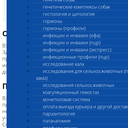
генетического
генетические комплексы собак
исследования (для
гистология и цитология
ООО "Зооген")
гормоны
гормоны (профили)
Описание исследования
инфекции и инвазии (ифа)
инфекции и инвазии (пцр)
Взятие крови в пробирку с антикоагулянтом К3
инфекции и инвазии (экспресс)
ЭДТА или К2 ЭДТА, с дальнейшей
инфекционные профили (пцр)
пробоподготовкой материала для генетического
исследование кала
исследования с заполнением сопроводительной
исследования для сельхоз.животных (
документацией.
заказ)
Подготовка к исследованию
исследования сельхоз.животных
коагуляционный гемостаз
Взятие венозной крови в необходимом объеме
мочеполовая система
проводится сотрудником лаборатории
оплата выезда курьера и другой достав
непосредственно в лабораторном офисе при
паразитология
участии владельца животного.
патанатомия
Сотрудники лаборатории проводят венепункцию