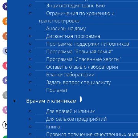
Энциклопедия Шанс Био
B
Мазок в пробирку со средой Эймса (Стюарта)
Ограничения по хранению и
Смывы со слизистых в пробирку Эппендорфа (с
транспортировке
E
физраствором 0.5 мл)
Анализы на дому
F
Дисконтная программа
Кал в контейнере с ложечкой
Программа поддержки питомников
G
Содержимое желудка 10-30 мл
Программа "Большая семья"
Программа "Спасенные хвосты"
Кровь 2-3 мл. на фильтр-бумаге, высушенная для
I
Оставить отзыв о лаборатории
генетических исследований
Бланки лаборатории
K
Образец тканей в контейнере с 10% раствором формалина
Задать вопрос специалисту
Постамат
L
Материал берется только в лаборатории!
Врачам и клиникам
M
Мазок на стекло
Для врачей и клиник
Для сельхоз предприятий
N
Молоко в контейнере 10-30 мл
Книга
Правила получения качественных ана