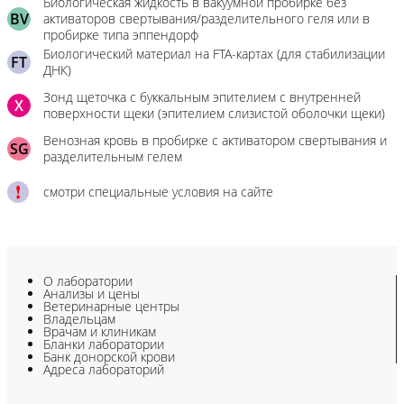
Биологическая жидкость в вакуумной пробирке без
BV
активаторов свертывания/разделительного геля или в
пробирке типа эппендорф
Биологический материал на FTA-картах (для стабилизации
FT
ДНК)
Зонд щеточка с буккальным эпителием с внутренней
X
поверхности щеки (эпителием слизистой оболочки щеки)
Венозная кровь в пробирке с активатором свертывания и
SG
разделительным гелем
смотри специальные условия на сайте
О лаборатории
Анализы и цены
Ветеринарные центры
Владельцам
Врачам и клиникам
Бланки лаборатории
Банк донорской крови
Адреса лабораторий