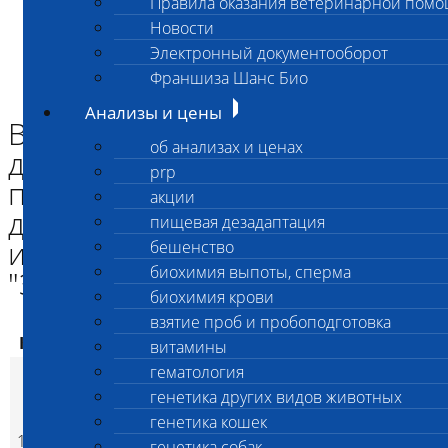
Правила оказания ветеринарной пом
Главная страница
Новости
Анализы и цены
Электронный документооборот
ВЗЯТИЕ ПРОБ и ПРОБОПОДГОТОВКА
Взятие крови и дополнительная пробоподготовка материала
Франшиза Шанс Био
для генетического исследования (для ООО "Зооген")
Анализы и цены
Взятие крови и
об анализах и ценах
дополнительная
prp
пробоподготовка материала
акции
для генетического
пищевая дезадаптация
исследования (для ООО
бешенство
биохимия выпоты, сперма
"Зооген")
биохимия крови
взятие проб и пробоподготовка
Код
Наименование услуг
Цена, руб.
витамины
гематология
Взятие крови и
дополнительная
генетика других видов животных
пробоподготовка
генетика кошек
1929
материала для
900
(
Время исполнения
3
генетика собак
p