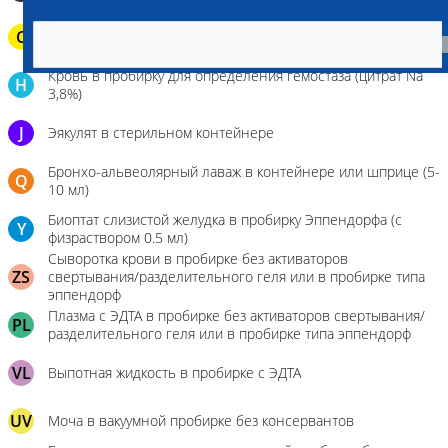
C
Паренхиматозные органы в герметичном пакете
Кровь в пробирку для определения гемостаза (цитрат Na
H
3,8%)
J
Эякулят в стерильном контейнере
Бронхо-альвеолярный лаваж в контейнере или шприце (5-
Q
10 мл)
Биоптат слизистой желудка в пробирку Эппендорфа (с
Y
физраствором 0.5 мл)
Сыворотка крови в пробирке без активаторов
ZS
свертывания/разделительного геля или в пробирке типа
эппендорф
Плазма с ЭДТА в пробирке без активаторов свертывания/
PL
разделительного геля или в пробирке типа эппендорф
VL
Выпотная жидкость в пробирке с ЭДТА
UV
Моча в вакуумной пробирке без консервантов