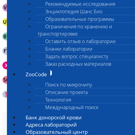
Рекомендуемые исследования
VL
Выпотная жидкость в пробирке с ЭДТА
Энциклопедия Шанс Био
Образовательные программы
UV
Моча в вакуумной пробирке без консервантов
Ограничения по хранению и
Биологическая жидкость в вакуумной пробирке без
транспортировке
BV
активаторов свертывания/разделительного геля или в
Оставить отзыв о лаборатории
пробирке типа эппендорф
Биологический материал на FTA-картах (для стабилизации
Бланки лаборатории
FT
ДНК)
Задать вопрос специалисту
Зонд щеточка с буккальным эпителием с внутренней
Заказ расходных материалов
X
поверхности щеки (эпителием слизистой оболочки щеки)
ZooCode
Венозная кровь в пробирке с активатором свертывания и
SG
разделительным гелем
Поиск по микрочипу
Описание проекта
смотри специальные условия на сайте
Технология
Международный поиск
Банк донорской крови
О лаборатории
Адреса лабораторий
Анализы и цены
Образовательный центр
Ветеринарные центры