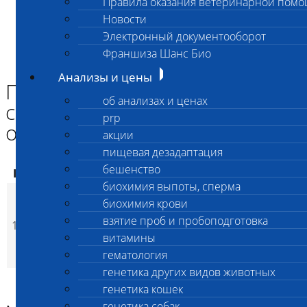
Правила оказания ветеринарной пом
Главная страница
Новости
Анализы и цены
Электронный документооборот
ВЗЯТИЕ ПРОБ и ПРОБОПОДГОТОВКА
Подготовка препарата сыворотки по назначению
Франшиза Шанс Био
офтальмолога без взятия
Анализы и цены
Подготовка препарата
об анализах и ценах
сыворотки по назначению
prp
офтальмолога без взятия
акции
пищевая дезадаптация
бешенство
Код
Наименование услуг
Цена, руб.
биохимия выпоты, сперма
Подготовка
биохимия крови
препарата сыворотки
взятие проб и пробоподготовка
1960
по назначению
330
(
Время исполнения
1
p
витамины
офтальмолога без
гематология
взятия
генетика других видов животных
генетика кошек
генетика собак