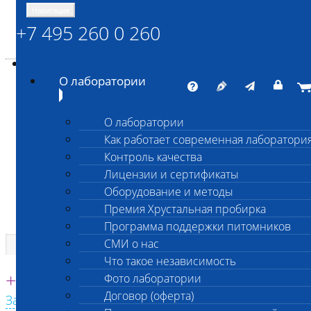
Навигация
+7 495 260 0 260
Энциклопедия Шанс Био
Карта сайта
vetlab@vetlab.ru
О лаборатории
О лаборатории
Как работает современная лаборатори
ШАНС БИО
Контроль качества
Независимая ветеринарная лаборатория
Лицензии и сертификаты
Оборудование и методы
Премия Хрустальная пробирка
Программа поддержки питомников
СМИ о нас
Что такое независимость
Единая круглосуточная справочная
+7 495 260 0 260
Фото лаборатории
Договор (оферта)
Заказать звонок с сайта