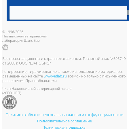
Владельцам
Врачам и клиникам
Бланки лаборатории
Банк донорской крови
Адреса лабораторий
© 1996-2026
Независимая ветеринарная
лаборатория Шанс Био
Все права защищены и охраняются законом. Товарный знак №395740
от 2008 г. ООО "ШАНС БИО"
Копирование, тиражирование, а также использование материалов,
размещенных на сайте
www.vetlab.ru
возможно только с письменного
разрешения Правообладателя
Член Национальной ветеринарной палаты
(АСРО НВП)
Политика в области персональных данных и конфиденциальности
Пользовательское соглашение
Техническая поддержка