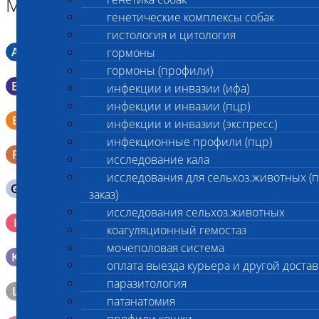
Материал
генетические комплексы собак
гистология и цитология
A
Мазок в пробирку со средой Кери-Блера
гормоны
гормоны (профили)
B
Мазок в пробирку со средой Эймса (Стюарта)
инфекции и инвазии (ифа)
инфекции и инвазии (пцр)
Смывы со слизистых в пробирку Эппендорфа (с
E
инфекции и инвазии (экспресс)
физраствором 0.5 мл)
инфекционные профили (пцр)
F
Кал в контейнере с ложечкой
исследование кала
исследования для сельхоз.животных (
G
Содержимое желудка 10-30 мл
заказ)
исследования сельхоз.животных
Кровь 2-3 мл. на фильтр-бумаге, высушенная для
I
генетических исследований
коагуляционный гемостаз
мочеполовая система
K
Образец тканей в контейнере с 10% раствором формалина
оплата выезда курьера и другой достав
паразитология
L
Материал берется только в лаборатории!
патанатомия