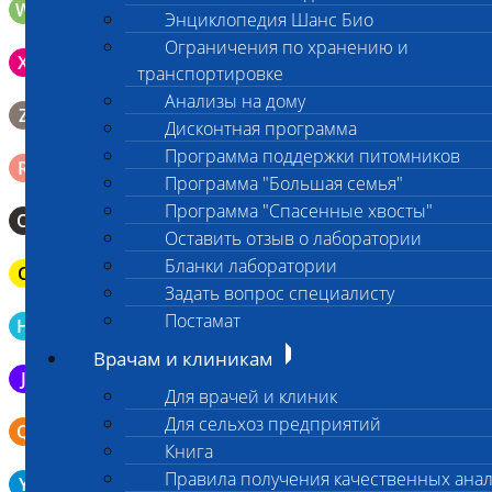
W
Волос (шерсть) в пробирке Эппендорфа
Энциклопедия Шанс Био
Ограничения по хранению и
Зонд щеточка с буккальным эпителием с внутренней
X
поверхности щеки (эпителием слизистой оболочки щеки)
транспортировке
Анализы на дому
Биопсийный эндоскопический материал в 10% растворе
Z
формалина. До 10 фрагментов с одной локации.
Дисконтная программа
Программа поддержки питомников
Ректальный смыв в пробирку Эппендорфа (с физрастворм
R
0,5 мл)
Программа "Большая семья"
Программа "Спасенные хвосты"
О
Мазок-отпечаток на стекло
Оставить отзыв о лаборатории
Бланки лаборатории
C
Паренхиматозные органы в герметичном пакете
Задать вопрос специалисту
Кровь в пробирку для определения гемостаза (цитрат Na
Постамат
H
3,8%)
Врачам и клиникам
J
Эякулят в стерильном контейнере
Для врачей и клиник
Бронхо-альвеолярный лаваж в контейнере или шприце (5-
Для сельхоз предприятий
Q
10 мл)
Книга
Биоптат слизистой желудка в пробирку Эппендорфа (с
Правила получения качественных ана
Y