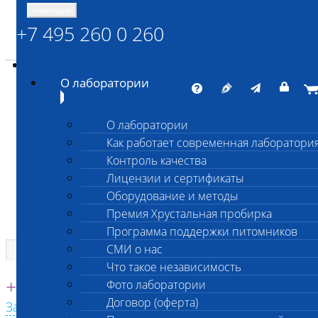
Навигация
+7 495 260 0 260
Энциклопедия Шанс Био
Карта сайта
vetlab@vetlab.ru
О лаборатории
О лаборатории
Как работает современная лаборатори
ШАНС БИО
Контроль качества
Независимая ветеринарная лаборатория
Лицензии и сертификаты
Оборудование и методы
Премия Хрустальная пробирка
Программа поддержки питомников
СМИ о нас
Что такое независимость
Единая круглосуточная справочная
+7 495 260 0 260
Фото лаборатории
Договор (оферта)
Заказать звонок с сайта