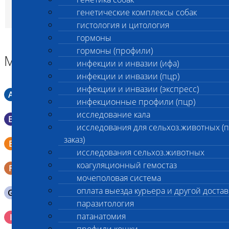
исследования (кроме
генетические комплексы собак
абор.плодов)
гистология и цитология
гормоны
гормоны (профили)
Материал
инфекции и инвазии (ифа)
инфекции и инвазии (пцр)
инфекции и инвазии (экспресс)
A
Мазок в пробирку со средой Кери-Блера
инфекционные профили (пцр)
исследование кала
B
Мазок в пробирку со средой Эймса (Стюарта)
исследования для сельхоз.животных (
Смывы со слизистых в пробирку Эппендорфа (с
заказ)
E
физраствором 0.5 мл)
исследования сельхоз.животных
коагуляционный гемостаз
F
Кал в контейнере с ложечкой
мочеполовая система
оплата выезда курьера и другой достав
G
Содержимое желудка 10-30 мл
паразитология
Кровь 2-3 мл. на фильтр-бумаге, высушенная для
патанатомия
I
генетических исследований