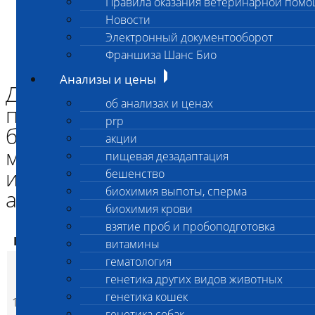
Правила оказания ветеринарной пом
Главная страница
Новости
Анализы и цены
Электронный документооборот
ВЗЯТИЕ ПРОБ и ПРОБОПОДГОТОВКА
Дополнительная пробоподготовка биоматериала для
Франшиза Шанс Био
микробиологического исследования (кроме абор.плодов)
Анализы и цены
Дополнительная
об анализах и ценах
пробоподготовка
prp
биоматериала для
акции
микробиологического
пищевая дезадаптация
исследования (кроме
бешенство
биохимия выпоты, сперма
абор.плодов)
биохимия крови
взятие проб и пробоподготовка
Код
Наименование услуг
Цена, руб.
витамины
гематология
Дополнительная
пробоподготовка
генетика других видов животных
биоматериала для
генетика кошек
1946
550
(
Время исполнения
1
p
микробиологического
генетика собак