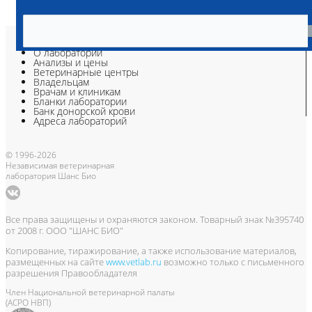
О лаборатории
Анализы и цены
Ветеринарные центры
Владельцам
Врачам и клиникам
Бланки лаборатории
Банк донорской крови
Адреса лабораторий
© 1996-2026
Независимая ветеринарная
лаборатория Шанс Био
Все права защищены и охраняются законом. Товарный знак №395740
от 2008 г. ООО "ШАНС БИО"
Копирование, тиражирование, а также использование материалов,
размещенных на сайте
www.vetlab.ru
возможно только с письменного
разрешения Правообладателя
Член Национальной ветеринарной палаты
(АСРО НВП)