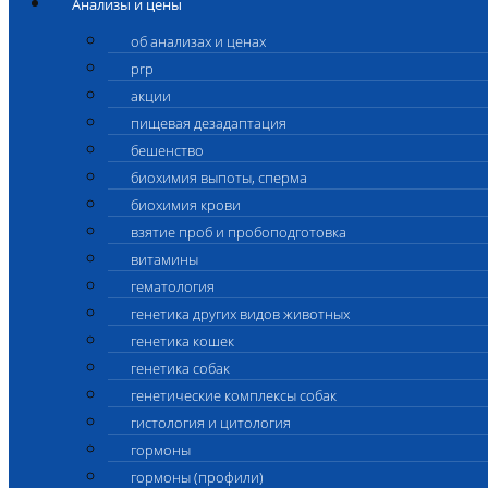
Анализы и цены
об анализах и ценах
prp
акции
пищевая дезадаптация
бешенство
биохимия выпоты, сперма
биохимия крови
взятие проб и пробоподготовка
витамины
гематология
генетика других видов животных
генетика кошек
генетика собак
генетические комплексы собак
гистология и цитология
гормоны
гормоны (профили)