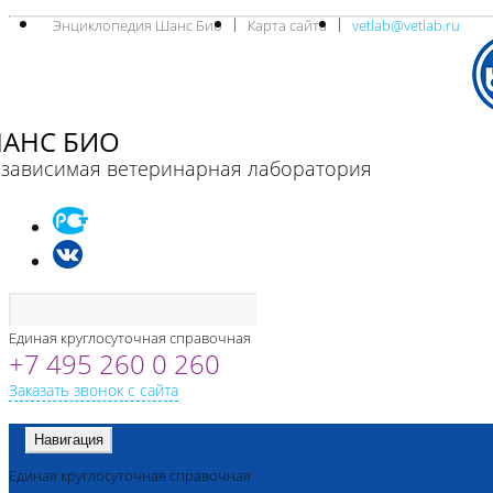
Энциклопедия Шанс Био
Карта сайта
vetlab@vetlab.ru
АНС БИО
зависимая ветеринарная лаборатория
Единая круглосуточная справочная
+7 495 260 0 260
Заказать звонок с сайта
Навигация
Единая круглосуточная справочная