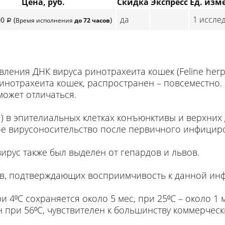
Цена, руб.
Скидка
Экспресс
Ед. изм
да
1 исслед
00
(
)
Время исполнения
до 72 часов
p
ления ДНК вируса ринотрахеита кошек (Feline herpe
ринотрахеита кошек, распространен – повсеместно.
ожет отличаться.
) в эпителиальных клетках конъюнктивы и верхних 
 вирусоносительство после первичного инфицир
ирус также был выделен от гепардов и львов.
тов, подтверждающих восприимчивость к данной ин
 4⁰С сохраняется около 5 мес, при 25⁰С – около 1 
ин при 56⁰С, чувствителен к большинству коммерчес