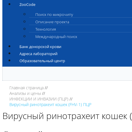
ZooCode
Поиск по микрочипу
Описание проекта
Технология
Международный поиск
Банк донорской крови
Адреса лабораторий
Образовательный центр
Главная страница
Анализы и цены
ИНФЕКЦИИ И ИНВАЗИИ (ПЦР)
Вирусный ринотрахеит кошек (FHV-1) ПЦР
Вирусный ринотрахеит кошек 