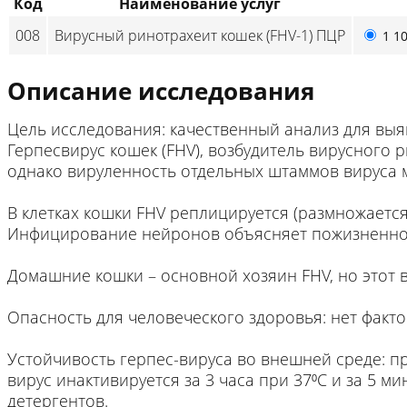
Код
Наименование услуг
008
Вирусный ринотрахеит кошек (FHV-1) ПЦР
1 1
Описание исследования
Цель исследования: качественный анализ для выяв
Герпесвирус кошек (FHV), возбудитель вирусного 
однако вируленность отдельных штаммов вируса м
В клетках кошки FHV реплицируется (размножается
Инфицирование нейронов объясняет пожизненное
Домашние кошки – основной хозяин FHV, но этот в
Опасность для человеческого здоровья: нет фак
Устойчивость герпес-вируса во внешней среде: при
вирус инактивируется за 3 часа при 37⁰С и за 5 м
детергентов.