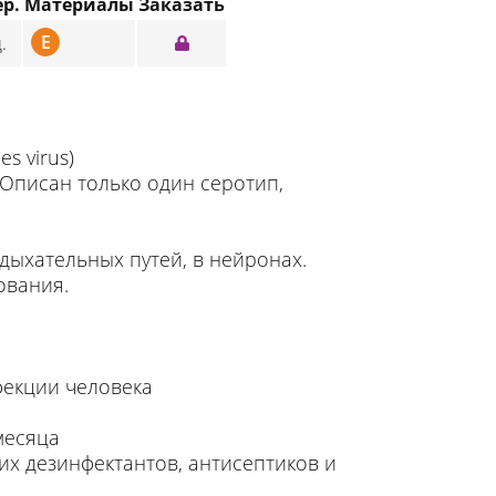
ер.
Материалы
Заказать
E
.
s virus)
 Описан только один серотип,
дыхательных путей, в нейронах.
ования.
фекции человека
месяца
ких дезинфектантов, антисептиков и