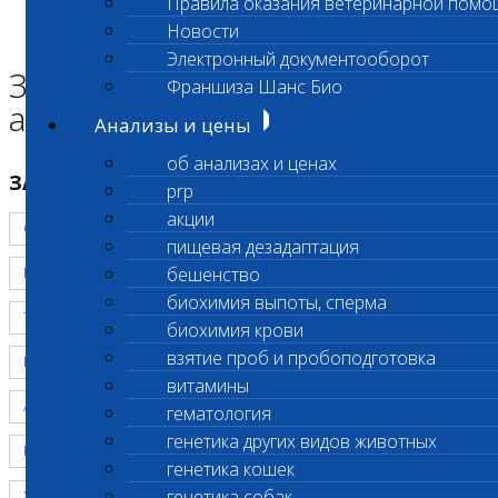
Правила оказания ветеринарной помо
Главная страница
Новости
Заявка на выезд курьера за анализами
Электронный документооборот
Заявка на выезд курьера за
Франшиза Шанс Био
анализами
Анализы и цены
об анализах и ценах
ЗАЯВКА НА ВЫЕЗД ВРАЧА/ЛАБОРАНТА
prp
акции
пищевая дезадаптация
бешенство
биохимия выпоты, сперма
биохимия крови
взятие проб и пробоподготовка
витамины
гематология
генетика других видов животных
генетика кошек
генетика собак