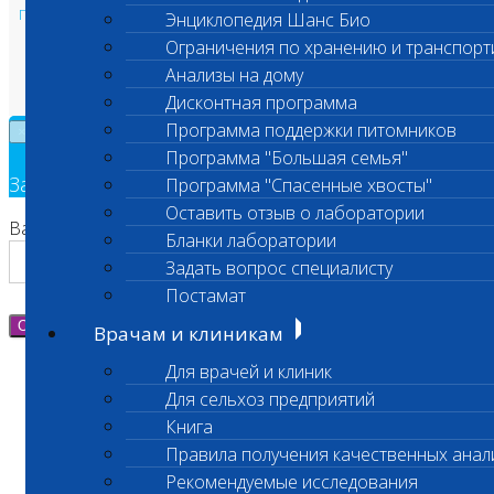
Политика в области персональных данных и конфиденциальности
Энциклопедия Шанс Био
Пользовательское соглашение
Ограничения по хранению и транспорт
Техническая поддержка
Анализы на дому
Дисконтная программа
Программа поддержки питомников
×
Программа "Большая семья"
Заявка на обратный звонок
Программа "Спасенные хвосты"
Оставить отзыв о лаборатории
Ваш номер телефона
Бланки лаборатории
Задать вопрос специалисту
Постамат
Отправить
Врачам и клиникам
Для врачей и клиник
Для сельхоз предприятий
Книга
Правила получения качественных анал
Рекомендуемые исследования