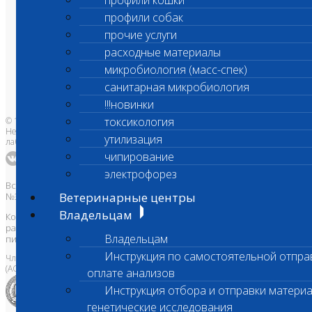
профили кошки
профили собак
О лаборатории
Анализы и цены
прочие услуги
Ветеринарные центры
Владельцам
расходные материалы
Врачам и клиникам
Бланки лаборатории
микробиология (масс-спек)
Банк донорской крови
санитарная микробиология
Адреса лабораторий
!!!новинки
токсикология
© 1996-2026
Независимая ветеринарная
утилизация
лаборатория Шанс Био
чипирование
электрофорез
Все права защищены и охраняются законом. Товарный знак
Ветеринарные центры
№395740 от 2008 г. ООО "ШАНС БИО"
Владельцам
Копирование, тиражирование, а также использование материалов,
размещенных на сайте
www.vetlab.ru
возможно только с
Владельцам
письменного разрешения Правообладателя
Инструкция по самостоятельной отпра
Член Национальной ветеринарной палаты
(АСРО НВП)
оплате анализов
Инструкция отбора и отправки материа
генетические исследования