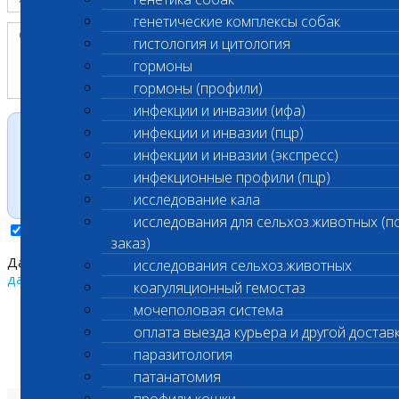
генетические комплексы собак
гистология и цитология
гормоны
гормоны (профили)
инфекции и инвазии (ифа)
инфекции и инвазии (пцр)
инфекции и инвазии (экспресс)
инфекционные профили (пцр)
исследование кала
исследования для сельхоз.животных (п
заказ)
Даю согласие на обработку моих
персональных
исследования сельхоз.животных
данных
коагуляционный гемостаз
мочеполовая система
оплата выезда курьера и другой достав
паразитология
патанатомия