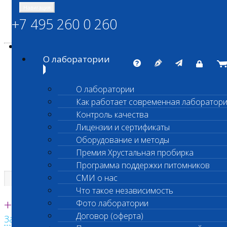
Навигация
+7 495 260 0 260
Энциклопедия Шанс Био
Карта сайта
vetlab@vetlab.ru
О лаборатории
О лаборатории
Как работает современная лаборатор
ШАНС БИО
Контроль качества
Независимая ветеринарная лаборатория
Лицензии и сертификаты
Оборудование и методы
Премия Хрустальная пробирка
Программа поддержки питомников
СМИ о нас
Что такое независимость
Единая круглосуточная справочная
+7 495 260 0 260
Фото лаборатории
Договор (оферта)
Заказать звонок с сайта