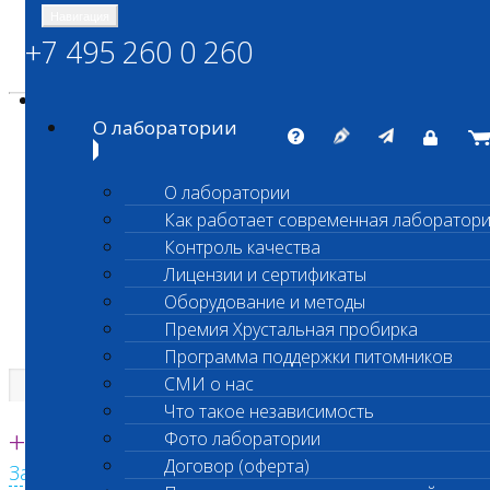
Навигация
+7 495 260 0 260
Энциклопедия Шанс Био
Карта сайта
vetlab@vetlab.ru
О лаборатории
О лаборатории
Как работает современная лаборатор
ШАНС БИО
Контроль качества
Независимая ветеринарная лаборатория
Лицензии и сертификаты
Оборудование и методы
Премия Хрустальная пробирка
Программа поддержки питомников
СМИ о нас
Что такое независимость
Единая круглосуточная справочная
+7 495 260 0 260
Фото лаборатории
Договор (оферта)
Заказать звонок с сайта