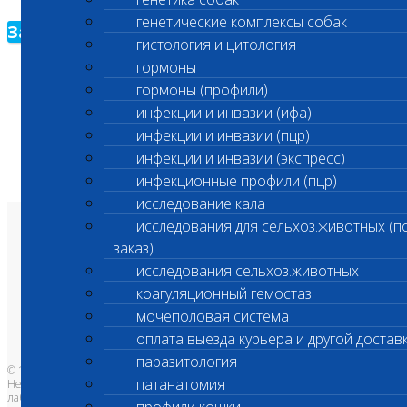
генетические комплексы собак
Зарегистрироваться
гистология и цитология
гормоны
гормоны (профили)
инфекции и инвазии (ифа)
инфекции и инвазии (пцр)
инфекции и инвазии (экспресс)
инфекционные профили (пцр)
исследование кала
исследования для сельхоз.животных (п
О лаборатории
заказ)
Анализы и цены
Ветеринарные центры
исследования сельхоз.животных
Владельцам
Врачам и клиникам
коагуляционный гемостаз
Бланки лаборатории
Банк донорской крови
мочеполовая система
Адреса лабораторий
оплата выезда курьера и другой достав
паразитология
© 1996-2026
патанатомия
Независимая ветеринарная
лаборатория Шанс Био