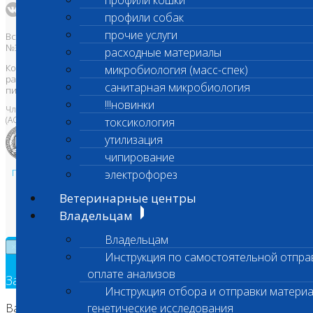
профили кошки
профили собак
прочие услуги
Все права защищены и охраняются законом. Товарный знак
№395740 от 2008 г. ООО "ШАНС БИО"
расходные материалы
Копирование, тиражирование, а также использование материалов,
микробиология (масс-спек)
размещенных на сайте
www.vetlab.ru
возможно только с
санитарная микробиология
письменного разрешения Правообладателя
!!!новинки
Член Национальной ветеринарной палаты
(АСРО НВП)
токсикология
утилизация
чипирование
Политика в области персональных данных и конфиденциальности
электрофорез
Пользовательское соглашение
Ветеринарные центры
Техническая поддержка
Владельцам
Владельцам
×
Инструкция по самостоятельной отпра
оплате анализов
Заявка на обратный звонок
Инструкция отбора и отправки материа
Ваш номер телефона
генетические исследования