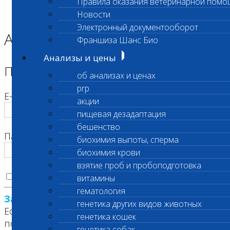
Правила оказания ветеринарной помо
Главная страница
Новости
Корзина
Электронный документооборот
Авторизация
Франшиза Шанс Био
Анализы и цены
Пожалуйста, авторизуйтесь
об анализах и ценах
prp
E-mail
акции
пищевая дезадаптация
бешенство
Пароль
биохимия выпоты, сперма
биохимия крови
взятие проб и пробоподготовка
Запомнить меня на этом компьютере
витамины
гематология
Забыли свой пароль?
генетика других видов животных
Если вы впервые на сайте, заполните,
генетика кошек
пожалуйста, регистрационную форму.
генетика собак