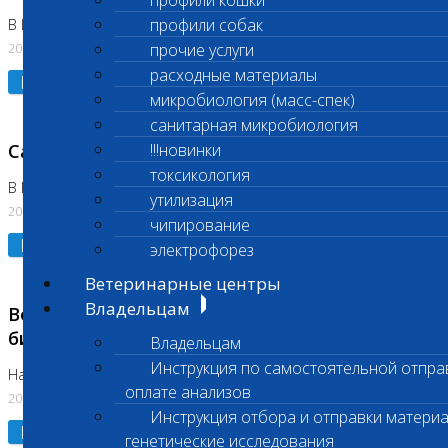
профили кошки
профили собак
В Коломне 24.07.2026 и 28.07.2026
20.07.2026
прочие услуги
расходные материалы
Подробнее
микробиология (масс-спек)
санитарная микробиология
Санитарный день
!!!новинки
токсикология
В Бутово 21.07.2026
утилизация
20.07.2026
чипирование
Подробнее
электрофорез
Ветеринарные центры
Владельцам
Возобновлено выполнение срочных
биохимических исследований
Владельцам
Инструкция по самостоятельной отпра
На Нагорной
оплате анализов
20.07.2026
Инструкция отбора и отправки материа
Подробнее
генетические исследования