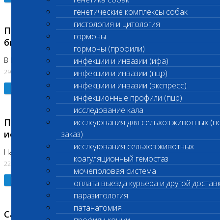
генетические комплексы собак
гистология и цитология
Приостановлено выполнение срочных
гормоны
биохимических исследований
гормоны (профили)
В Бутово 29.07.26
инфекции и инвазии (ифа)
29.07.2026
инфекции и инвазии (пцр)
инфекции и инвазии (экспресс)
Подробнее
инфекционные профили (пцр)
исследование кала
Приостановлено выполнение биохимических
исследования для сельхоз.животных (п
исследований
заказ)
исследования сельхоз.животных
На Нагорной. Код ( 123,310,309)
коагуляционный гемостаз
22.07.2026
мочеполовая система
Подробнее
оплата выезда курьера и другой достав
паразитология
патанатомия
Санитарные дни