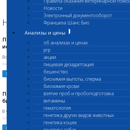
Правила оказания ветеринарной помо
Главная страница
Новости
Новости
Электронный документооборот
Новости лаборатории
Франшиза Шанс Био
Анализы и цены
Приостановка срочных биохимических
об анализах и ценах
исследований
prp
акции
Во Владыкино
04.08.2026
пищевая дезадаптация
бешенство
Подробнее
биохимия выпоты, сперма
биохимия крови
Приостановлено выполнение срочных
взятие проб и пробоподготовка
биохимических исследований
витамины
гематология
В Сколково. Код (123,309,310)
генетика других видов животных
30.07.2026
генетика кошек
Подробнее
генетика собак