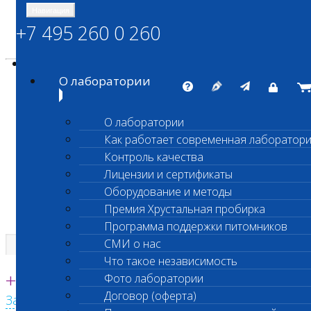
Навигация
+7 495 260 0 260
Энциклопедия Шанс Био
Карта сайта
vetlab@vetlab.ru
О лаборатории
О лаборатории
Как работает современная лаборатор
ШАНС БИО
Контроль качества
Независимая ветеринарная лаборатория
Лицензии и сертификаты
Оборудование и методы
Премия Хрустальная пробирка
Программа поддержки питомников
СМИ о нас
Что такое независимость
Единая круглосуточная справочная
+7 495 260 0 260
Фото лаборатории
Договор (оферта)
Заказать звонок с сайта