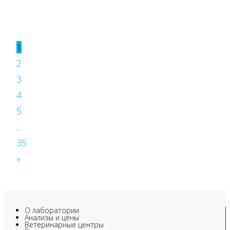
1
2
3
4
5
...
35
»
О лаборатории
Анализы и цены
Ветеринарные центры