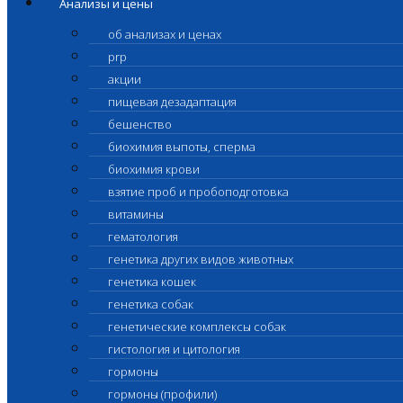
Анализы и цены
об анализах и ценах
prp
акции
пищевая дезадаптация
бешенство
биохимия выпоты, сперма
биохимия крови
взятие проб и пробоподготовка
витамины
гематология
генетика других видов животных
генетика кошек
генетика собак
генетические комплексы собак
гистология и цитология
гормоны
гормоны (профили)