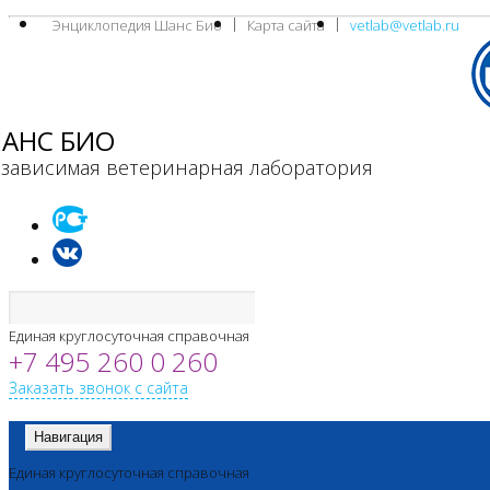
Энциклопедия Шанс Био
Карта сайта
vetlab@vetlab.ru
АНС БИО
зависимая ветеринарная лаборатория
Единая круглосуточная справочная
+7 495 260 0 260
Заказать звонок с сайта
Навигация
Единая круглосуточная справочная