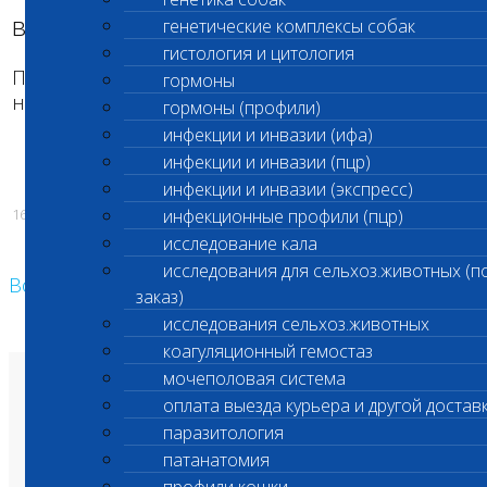
выданы 21 и 22 марта 2017г.
генетические комплексы собак
гистология и цитология
Приносим свои извинения за доставленные
гормоны
неудобства. Надеемся на понимание.
гормоны (профили)
инфекции и инвазии (ифа)
инфекции и инвазии (пцр)
инфекции и инвазии (экспресс)
16.03.2017
инфекционные профили (пцр)
исследование кала
исследования для сельхоз.животных (п
Возврат к списку
заказ)
исследования сельхоз.животных
коагуляционный гемостаз
мочеполовая система
О лаборатории
оплата выезда курьера и другой достав
Анализы и цены
Ветеринарные центры
паразитология
Владельцам
Врачам и клиникам
патанатомия
Бланки лаборатории
Банк донорской крови