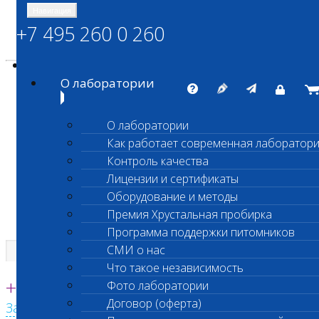
Навигация
+7 495 260 0 260
Энциклопедия Шанс Био
Карта сайта
vetlab@vetlab.ru
О лаборатории
О лаборатории
Как работает современная лаборатор
ШАНС БИО
Контроль качества
Независимая ветеринарная лаборатория
Лицензии и сертификаты
Оборудование и методы
Премия Хрустальная пробирка
Программа поддержки питомников
СМИ о нас
Что такое независимость
Единая круглосуточная справочная
+7 495 260 0 260
Фото лаборатории
Договор (оферта)
Заказать звонок с сайта