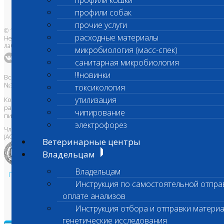
профили кошки
Адреса лабораторий
профили собак
прочие услуги
© 1996-2026
расходные материалы
Независимая ветеринарная
лаборатория Шанс Био
микробиология (масс-спек)
санитарная микробиология
!!!новинки
Все права защищены и охраняются законом. Товарный знак
№395740 от 2008 г. ООО "ШАНС БИО"
токсикология
утилизация
Копирование, тиражирование, а также использование материалов,
размещенных на сайте
www.vetlab.ru
возможно только с
чипирование
письменного разрешения Правообладателя
электрофорез
Член Национальной ветеринарной палаты
(АСРО НВП)
Ветеринарные центры
Владельцам
Владельцам
Политика в области персональных данных и конфиденциальности
Инструкция по самостоятельной отпра
Пользовательское соглашение
оплате анализов
Техническая поддержка
Инструкция отбора и отправки материа
генетические исследования