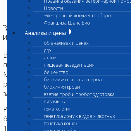
Правила оказания ветеринарной помо
Главная страница
Новости
Новости
Электронный документооборот
Задержка выдачи ПЦР исследований!
Франшиза Шанс Био
Задержка выдачи ПЦР
Анализы и цены
исследований!
об анализах и ценах
prp
В связи с техногическими
акции
перестановками в отделе
пищевая дезадаптация
бешенство
МОЛЕКУЛЯРНОЙ ДИАГНОСТИки,
биохимия выпоты, сперма
результаты анализов на ПЦР будут
биохимия крови
задержаны!
взятие проб и пробоподготовка
витамины
Результаты, по материалам которые
гематология
генетика других видов животных
были сданы в лабораторию 17,18 и
генетика кошек
19 марта, будут обработаны и
генетика собак