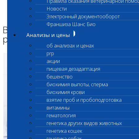
Правила оказания ветеринарной помо
Главная страница
Новости
Новости
Электронный документооборот
Временное изменение режима работы филиалов
Франшиза Шанс Био
Временное изменение
Анализы и цены
режима работы филиалов
об анализах и ценах
prp
акции
пищевая дезадаптация
бешенство
биохимия выпоты, сперма
биохимия крови
взятие проб и пробоподготовка
витамины
гематология
генетика других видов животных
генетика кошек
генетика собак