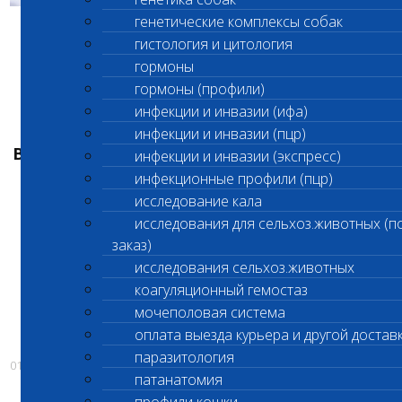
генетические комплексы собак
Уважаемые клиенты!
гистология и цитология
гормоны
Временное изменение режима работы
гормоны (профили)
филиалов:
инфекции и инвазии (ифа)
Лабораторные офисы в
г. Люберцы
и в
инфекции и инвазии (пцр)
Вешняках
2 октября
принимают биоматериал
инфекции и инвазии (экспресс)
с
14.00.
инфекционные профили (пцр)
исследование кала
В лабораторном офисе
г. Апрелевка
исследования для сельхоз.животных (п
санитарные дни
2 и 3 октября
.
заказ)
исследования сельхоз.животных
коагуляционный гемостаз
Приносим извинения за временные
мочеполовая система
неудобства!
оплата выезда курьера и другой достав
паразитология
01.10.2019
патанатомия