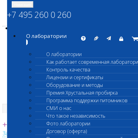
Навигация
+7 495 260 0 260
Энциклопедия Шанс Био
Карта сайта
vetlab@vetlab.ru
О лаборатории
О лаборатории
Как работает современная лаборатор
ШАНС БИО
Контроль качества
Независимая ветеринарная лаборатория
Лицензии и сертификаты
Оборудование и методы
Премия Хрустальная пробирка
Программа поддержки питомников
СМИ о нас
Что такое независимость
Единая круглосуточная справочная
+7 495 260 0 260
Фото лаборатории
Договор (оферта)
Заказать звонок с сайта