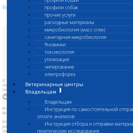
профили кошки
Возврат к списку
профили собак
прочие услуги
расходные материалы
микробиология (масс-спек)
санитарная микробиология
О лаборатории
Анализы и цены
!!!новинки
Ветеринарные центры
Владельцам
токсикология
Врачам и клиникам
Бланки лаборатории
утилизация
Банк донорской крови
Адреса лабораторий
чипирование
электрофорез
© 1996-2026
Ветеринарные центры
Независимая ветеринарная
лаборатория Шанс Био
Владельцам
Владельцам
Все права защищены и охраняются законом. Товарный знак
Инструкция по самостоятельной отпра
№395740 от 2008 г. ООО "ШАНС БИО"
оплате анализов
Копирование, тиражирование, а также использование материалов,
Инструкция отбора и отправки материа
размещенных на сайте
www.vetlab.ru
возможно только с
генетические исследования
письменного разрешения Правообладателя