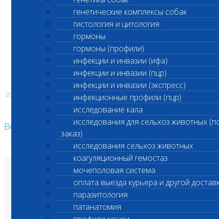
сообщено дополнительно.
генетические комплексы собак
гистология и цитология
С уважением,
гормоны
гормоны (профили)
Администрация ООО «Шанс Био
инфекции и инвазии (ифа)
инфекции и инвазии (пцр)
инфекции и инвазии (экспресс)
20.03.2025
инфекционные профили (пцр)
исследование кала
исследования для сельхоз.животных (п
Возврат к списку
заказ)
исследования сельхоз.животных
коагуляционный гемостаз
мочеполовая система
О лаборатории
оплата выезда курьера и другой достав
Анализы и цены
Ветеринарные центры
паразитология
Владельцам
Врачам и клиникам
патанатомия
Бланки лаборатории
Банк донорской крови