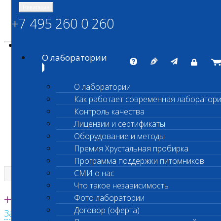
Навигация
+7 495 260 0 260
Энциклопедия Шанс Био
Карта сайта
vetlab@vetlab.ru
О лаборатории
О лаборатории
Как работает современная лаборатор
ШАНС БИО
Контроль качества
Независимая ветеринарная лаборатория
Лицензии и сертификаты
Оборудование и методы
Премия Хрустальная пробирка
Программа поддержки питомников
СМИ о нас
Что такое независимость
Единая круглосуточная справочная
+7 495 260 0 260
Фото лаборатории
Договор (оферта)
Заказать звонок с сайта