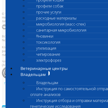
профили кошки
Адреса лабораторий
профили собак
прочие услуги
© 1996-2026
Независимая ветеринарная
расходные материалы
лаборатория Шанс Био
микробиология (масс-спек)
санитарная микробиология
!!!новинки
Все права защищены и охраняются законом. Товарный знак
№395740 от 2008 г. ООО "ШАНС БИО"
токсикология
Копирование, тиражирование, а также использование материалов,
утилизация
размещенных на сайте
www.vetlab.ru
возможно только с
чипирование
письменного разрешения Правообладателя
электрофорез
Член Национальной ветеринарной палаты
(АСРО НВП)
Ветеринарные центры
Владельцам
Владельцам
Политика в области персональных данных и конфиденциальности
Инструкция по самостоятельной отпра
Пользовательское соглашение
Техническая поддержка
оплате анализов
Инструкция отбора и отправки материа
генетические исследования