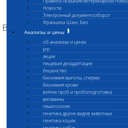
Правила оказания ветеринарной помо
Главная страница
Новости
Новости
Электронный документооборот
Временно приостановлено
Франшиза Шанс Био
Временно приостановлено
Анализы и цены
об анализах и ценах
Уважаемые Клиенты!
prp
С 20.03.2025
акции
пищевая дезадаптация
временно приостановлено
бешенство
биохимия выпоты, сперма
выполнение срочных анализов
биохимия крови
на
Ионизированный кальций (КОД 134)
взятие проб и пробоподготовка
витамины
в лаборатории Сколково по адресу
гематология
генетика других видов животных
ул. Беловежская, дом 57.
генетика кошек
О возобновлении исследований будет
генетика собак