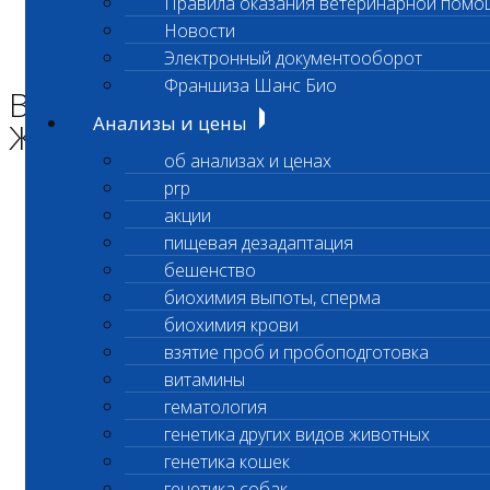
Правила оказания ветеринарной помо
Главная страница
Новости
Новости
Электронный документооборот
ВОССТАНОВЛЕН ПРИЕМ ЖИВОТНЫХ И МАТЕРИАЛА
Франшиза Шанс Био
ВОССТАНОВЛЕН ПРИЕМ
Анализы и цены
ЖИВОТНЫХ И МАТЕРИАЛА
об анализах и ценах
prp
акции
пищевая дезадаптация
бешенство
биохимия выпоты, сперма
биохимия крови
взятие проб и пробоподготовка
витамины
гематология
генетика других видов животных
генетика кошек
генетика собак