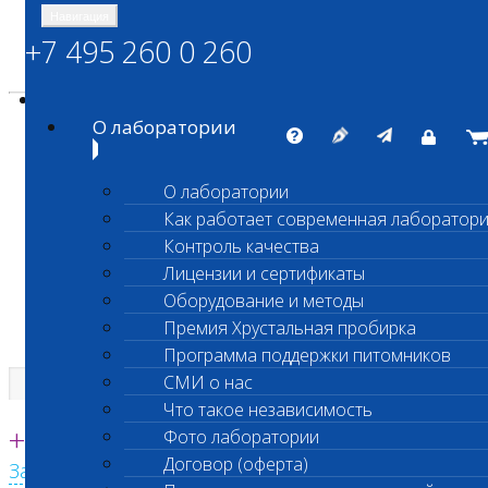
Навигация
+7 495 260 0 260
Энциклопедия Шанс Био
Карта сайта
vetlab@vetlab.ru
О лаборатории
О лаборатории
Как работает современная лаборатор
ШАНС БИО
Контроль качества
Независимая ветеринарная лаборатория
Лицензии и сертификаты
Оборудование и методы
Премия Хрустальная пробирка
Программа поддержки питомников
СМИ о нас
Что такое независимость
Единая круглосуточная справочная
+7 495 260 0 260
Фото лаборатории
Договор (оферта)
Заказать звонок с сайта