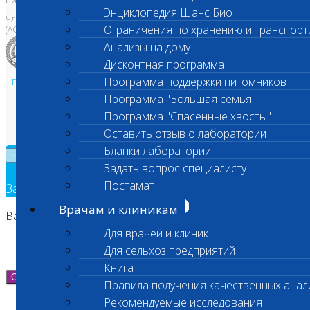
письменного разрешения Правообладателя
Энциклопедия Шанс Био
Член Национальной ветеринарной палаты
Ограничения по хранению и транспорт
(АСРО НВП)
Анализы на дому
Дисконтная программа
Программа поддержки питомников
Политика в области персональных данных и конфиденциальности
Пользовательское соглашение
Программа "Большая семья"
Техническая поддержка
Программа "Спасенные хвосты"
Оставить отзыв о лаборатории
Бланки лаборатории
×
Задать вопрос специалисту
Постамат
Заявка на обратный звонок
Врачам и клиникам
Ваш номер телефона
Для врачей и клиник
Для сельхоз предприятий
Книга
Отправить
Правила получения качественных анал
Рекомендуемые исследования