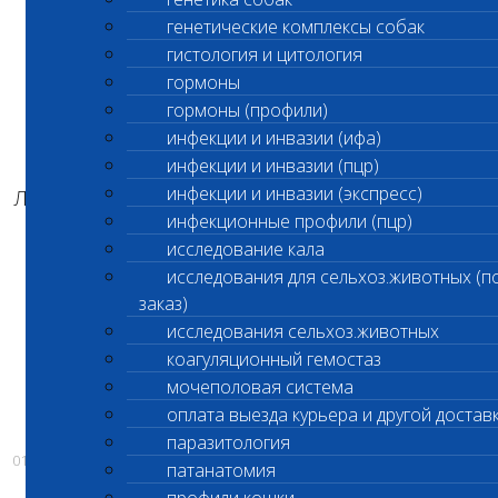
генетические комплексы собак
гистология и цитология
УВАЖАЕМЫЕ КЛИЕНТЫ!
гормоны
гормоны (профили)
инфекции и инвазии (ифа)
ВОССТАНОВЛЕН ПРИЕМ МАТЕРИАЛА И ПРИЕМ
инфекции и инвазии (пцр)
ЖИВОТНЫХ В КЛИНИЧЕСКОМ И
инфекции и инвазии (экспресс)
ЛАБОРАТОРНОМ ОТДЕЛЕНИИ В ВЕТЕРИНАРНОМ
инфекционные профили (пцр)
ЦЕНТРЕ НА НАГОРНОЙ!
исследование кала
ЦЕНТРАЛЬНЫЙ ОФИС РАБОТАЕТ В ШТАТНОМ
исследования для сельхоз.животных (п
РЕЖИМЕ!
заказ)
исследования сельхоз.животных
коагуляционный гемостаз
ПРИНОСИМ ИЗВИНЕНИЯ ЗА ВРЕМЕННЫЕ
мочеполовая система
НЕУДОБСТВА!
оплата выезда курьера и другой достав
паразитология
01.12.2019
патанатомия