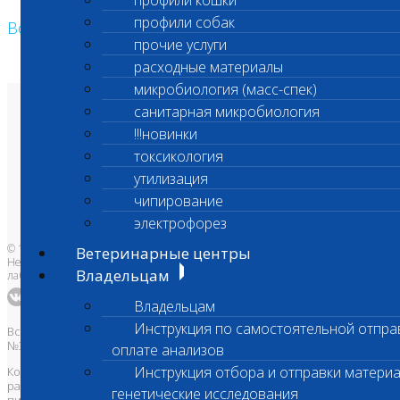
профили кошки
профили собак
Возврат к списку
прочие услуги
расходные материалы
микробиология (масс-спек)
санитарная микробиология
О лаборатории
Анализы и цены
!!!новинки
Ветеринарные центры
Владельцам
токсикология
Врачам и клиникам
утилизация
Бланки лаборатории
Банк донорской крови
чипирование
Адреса лабораторий
электрофорез
© 1996-2026
Ветеринарные центры
Независимая ветеринарная
Владельцам
лаборатория Шанс Био
Владельцам
Инструкция по самостоятельной отпра
Все права защищены и охраняются законом. Товарный знак
№395740 от 2008 г. ООО "ШАНС БИО"
оплате анализов
Инструкция отбора и отправки материа
Копирование, тиражирование, а также использование материалов,
размещенных на сайте
www.vetlab.ru
возможно только с
генетические исследования