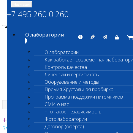
Навигация
+7 495 260 0 260
Энциклопедия Шанс Био
Карта сайта
vetlab@vetlab.ru
О лаборатории
О лаборатории
Как работает современная лаборатор
ШАНС БИО
Контроль качества
Независимая ветеринарная лаборатория
Лицензии и сертификаты
Оборудование и методы
Премия Хрустальная пробирка
Программа поддержки питомников
СМИ о нас
Что такое независимость
Единая круглосуточная справочная
+7 495 260 0 260
Фото лаборатории
Договор (оферта)
Заказать звонок с сайта