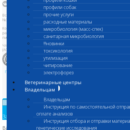
профили кошки
профили собак
прочие услуги
Все права защищены и охраняются законом. Товарный знак
№395740 от 2008 г. ООО "ШАНС БИО"
расходные материалы
Копирование, тиражирование, а также использование материалов,
микробиология (масс-спек)
размещенных на сайте
www.vetlab.ru
возможно только с
санитарная микробиология
письменного разрешения Правообладателя
!!!новинки
Член Национальной ветеринарной палаты
(АСРО НВП)
токсикология
утилизация
чипирование
Политика в области персональных данных и конфиденциальности
электрофорез
Пользовательское соглашение
Ветеринарные центры
Техническая поддержка
Владельцам
Владельцам
×
Инструкция по самостоятельной отпра
оплате анализов
Заявка на обратный звонок
Инструкция отбора и отправки материа
Ваш номер телефона
генетические исследования