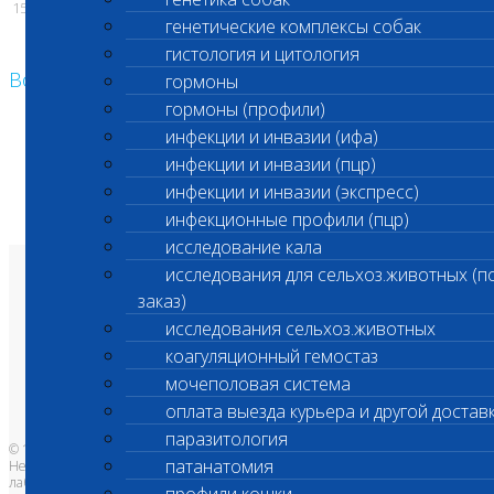
15.10.2024
генетические комплексы собак
гистология и цитология
Возврат к списку
гормоны
гормоны (профили)
инфекции и инвазии (ифа)
инфекции и инвазии (пцр)
инфекции и инвазии (экспресс)
инфекционные профили (пцр)
исследование кала
исследования для сельхоз.животных (п
О лаборатории
заказ)
Анализы и цены
Ветеринарные центры
исследования сельхоз.животных
Владельцам
Врачам и клиникам
коагуляционный гемостаз
Бланки лаборатории
Банк донорской крови
мочеполовая система
Адреса лабораторий
оплата выезда курьера и другой достав
паразитология
© 1996-2026
патанатомия
Независимая ветеринарная
лаборатория Шанс Био