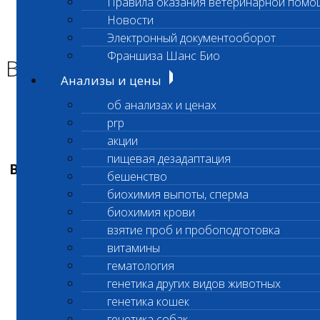
Правила оказания ветеринарной помо
Главная страница
Новости
Новости
Электронный документооборот
Возобновлено исследование
Франшиза Шанс Био
Возобновлено исследование
Анализы и цены
об анализах и ценах
Уважаемые Клиенты!
prp
акции
пищевая дезадаптация
ВОЗОБНОВЛЕН ПРИЕМ СРОЧНЫХ ПРОБ НА
бешенство
КОАГУЛЯЦИОННЫЙ ГЕМОСТАЗ
биохимия выпоты, сперма
биохимия крови
в лабораторном офисе Первомайская
взятие проб и пробоподготовка
витамины
С уважением,
гематология
генетика других видов животных
Администрация ООО «Шанс Био»
генетика кошек
генетика собак