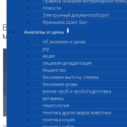
Правила оказания ветеринарной помо
Главная страница
Новости
Новости
Электронный документооборот
Возобновлен прием материала по коду 727
Франшиза Шанс Био
Возобновлен прием
Анализы и цены
материала по коду 727
об анализах и ценах
prp
акции
пищевая дезадаптация
бешенство
биохимия выпоты, сперма
биохимия крови
взятие проб и пробоподготовка
витамины
гематология
генетика других видов животных
генетика кошек
Возобновлен прием материала на
генетика собак