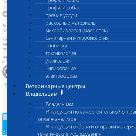
профили кошки
Независимая ветеринарная
лаборатория Шанс Био
профили собак
прочие услуги
расходные материалы
Все права защищены и охраняются законом. Товарный знак
микробиология (масс-спек)
№395740 от 2008 г. ООО "ШАНС БИО"
санитарная микробиология
Копирование, тиражирование, а также использование материалов,
размещенных на сайте
www.vetlab.ru
возможно только с
!!!новинки
письменного разрешения Правообладателя
токсикология
Член Национальной ветеринарной палаты
утилизация
(АСРО НВП)
чипирование
электрофорез
Политика в области персональных данных и конфиденциальности
Ветеринарные центры
Пользовательское соглашение
Владельцам
Техническая поддержка
Владельцам
Инструкция по самостоятельной отпра
×
оплате анализов
Инструкция отбора и отправки материа
Заявка на обратный звонок
генетические исследования