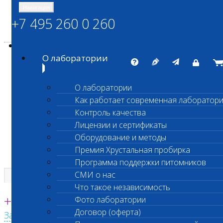
Навигация
+7 495 260 0 260
Энциклопедия Шанс Био
Карта сайта
vetlab@vetlab.ru
О лаборатории
О лаборатории
Как работает современная лаборатор
ШАНС БИО
Контроль качества
Независимая ветеринарная лаборатория
Лицензии и сертификаты
Оборудование и методы
Премия Хрустальная пробирка
Программа поддержки питомников
СМИ о нас
Что такое независимость
Единая круглосуточная справочная
+7 495 260 0 260
Фото лаборатории
Договор (оферта)
Заказать звонок с сайта