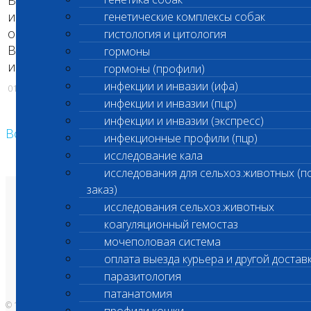
исследование по коду 727 (Уреаплазма) (U.spp) c
генетические комплексы собак
оча количественная!!!
гистология и цитология
ВНИМАНИЕ! Изменилась стоимость данного
гормоны
исследования
подробнее
.
гормоны (профили)
инфекции и инвазии (ифа)
01.08.2018
инфекции и инвазии (пцр)
инфекции и инвазии (экспресс)
Возврат к списку
инфекционные профили (пцр)
исследование кала
исследования для сельхоз.животных (п
заказ)
О лаборатории
исследования сельхоз.животных
Анализы и цены
Ветеринарные центры
коагуляционный гемостаз
Владельцам
мочеполовая система
Врачам и клиникам
Бланки лаборатории
оплата выезда курьера и другой достав
Банк донорской крови
Адреса лабораторий
паразитология
патанатомия
© 1996-2026