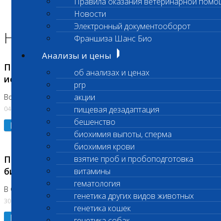
Правила оказания ветеринарной помо
Главная страница
Новости
Новости
Электронный документооборот
Новости лаборатории
Франшиза Шанс Био
Анализы и цены
Приостановка срочных биохимических
об анализах и ценах
исследований
prp
акции
Во Владыкино
04.08.2026
пищевая дезадаптация
бешенство
Подробнее
биохимия выпоты, сперма
биохимия крови
Приостановлено выполнение срочных
взятие проб и пробоподготовка
биохимических исследований
витамины
гематология
В Сколково. Код (123,309,310)
генетика других видов животных
30.07.2026
генетика кошек
Подробнее
генетика собак