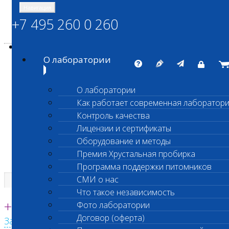
Навигация
+7 495 260 0 260
Энциклопедия Шанс Био
Карта сайта
vetlab@vetlab.ru
О лаборатории
О лаборатории
Как работает современная лаборатор
ШАНС БИО
Контроль качества
Независимая ветеринарная лаборатория
Лицензии и сертификаты
Оборудование и методы
Премия Хрустальная пробирка
Программа поддержки питомников
СМИ о нас
Что такое независимость
Единая круглосуточная справочная
+7 495 260 0 260
Фото лаборатории
Договор (оферта)
Заказать звонок с сайта