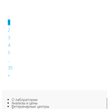
1
2
3
4
5
...
35
»
О лаборатории
Анализы и цены
Ветеринарные центры