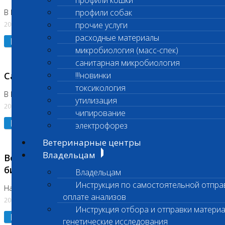
профили кошки
профили собак
В Коломне 24.07.2026 и 28.07.2026
20.07.2026
прочие услуги
расходные материалы
Подробнее
микробиология (масс-спек)
санитарная микробиология
Санитарный день
!!!новинки
токсикология
В Бутово 21.07.2026
утилизация
20.07.2026
чипирование
Подробнее
электрофорез
Ветеринарные центры
Владельцам
Возобновлено выполнение срочных
биохимических исследований
Владельцам
Инструкция по самостоятельной отпра
На Нагорной
оплате анализов
20.07.2026
Инструкция отбора и отправки материа
Подробнее
генетические исследования