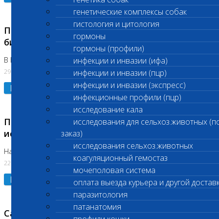
генетические комплексы собак
гистология и цитология
Приостановлено выполнение срочных
гормоны
биохимических исследований
гормоны (профили)
В Бутово 29.07.26
инфекции и инвазии (ифа)
29.07.2026
инфекции и инвазии (пцр)
инфекции и инвазии (экспресс)
Подробнее
инфекционные профили (пцр)
исследование кала
Приостановлено выполнение биохимических
исследования для сельхоз.животных (п
исследований
заказ)
исследования сельхоз.животных
На Нагорной. Код ( 123,310,309)
коагуляционный гемостаз
22.07.2026
мочеполовая система
Подробнее
оплата выезда курьера и другой достав
паразитология
патанатомия
Санитарные дни