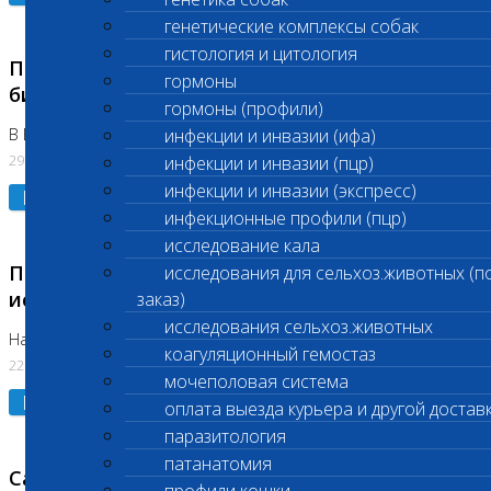
генетические комплексы собак
гистология и цитология
Приостановлено выполнение срочных
гормоны
биохимических исследований
гормоны (профили)
В Бутово 29.07.26
инфекции и инвазии (ифа)
29.07.2026
инфекции и инвазии (пцр)
инфекции и инвазии (экспресс)
Подробнее
инфекционные профили (пцр)
исследование кала
Приостановлено выполнение биохимических
исследования для сельхоз.животных (п
исследований
заказ)
исследования сельхоз.животных
На Нагорной. Код ( 123,310,309)
коагуляционный гемостаз
22.07.2026
мочеполовая система
Подробнее
оплата выезда курьера и другой достав
паразитология
патанатомия
Санитарные дни