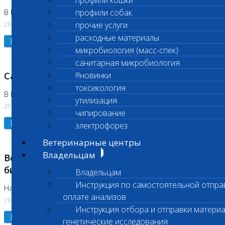
профили кошки
профили собак
В Коломне 24.07.2026 и 28.07.2026
20.07.2026
прочие услуги
расходные материалы
Подробнее
микробиология (масс-спек)
санитарная микробиология
Санитарный день
!!!новинки
токсикология
В Бутово 21.07.2026
утилизация
20.07.2026
чипирование
Подробнее
электрофорез
Ветеринарные центры
Владельцам
Возобновлено выполнение срочных
биохимических исследований
Владельцам
Инструкция по самостоятельной отпра
На Нагорной
оплате анализов
20.07.2026
Инструкция отбора и отправки материа
Подробнее
генетические исследования