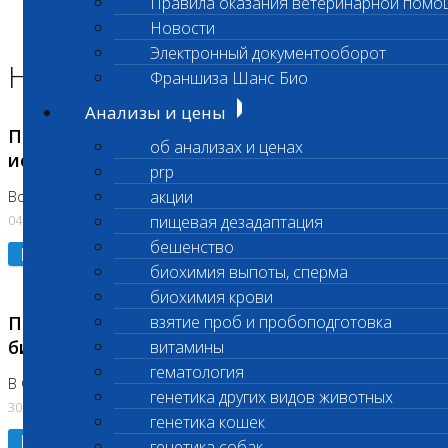
Правила оказания ветеринарной помо
Главная страница
Новости
Новости
Электронный документооборот
Новости лаборатории
Франшиза Шанс Био
Анализы и цены
Приостановка срочных биохимических
об анализах и ценах
исследований
prp
акции
Во Владыкино
04.08.2026
пищевая дезадаптация
бешенство
Подробнее
биохимия выпоты, сперма
биохимия крови
Приостановлено выполнение срочных
взятие проб и пробоподготовка
биохимических исследований
витамины
гематология
В Сколково. Код (123,309,310)
генетика других видов животных
30.07.2026
генетика кошек
Подробнее
генетика собак