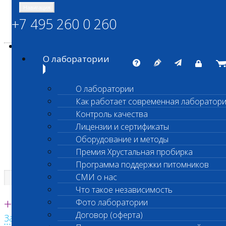
Навигация
+7 495 260 0 260
Энциклопедия Шанс Био
Карта сайта
vetlab@vetlab.ru
О лаборатории
О лаборатории
Как работает современная лаборатор
ШАНС БИО
Контроль качества
Независимая ветеринарная лаборатория
Лицензии и сертификаты
Оборудование и методы
Премия Хрустальная пробирка
Программа поддержки питомников
СМИ о нас
Что такое независимость
Единая круглосуточная справочная
+7 495 260 0 260
Фото лаборатории
Договор (оферта)
Заказать звонок с сайта