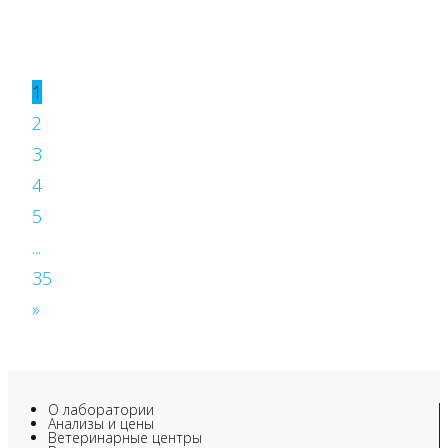
1
2
3
4
5
...
35
»
О лаборатории
Анализы и цены
Ветеринарные центры