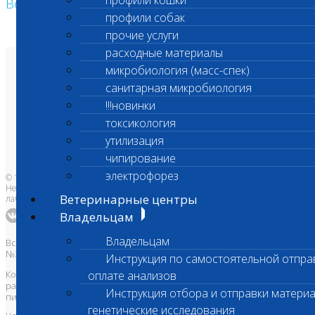
профили кошки
Возврат к списку
профили собак
прочие услуги
расходные материалы
микробиология (масс-спек)
О лаборатории
Анализы и цены
санитарная микробиология
Ветеринарные центры
Владельцам
!!!новинки
Врачам и клиникам
токсикология
Бланки лаборатории
Банк донорской крови
утилизация
Адреса лабораторий
чипирование
электрофорез
© 1996-2026
Независимая ветеринарная
Ветеринарные центры
лаборатория Шанс Био
Владельцам
Владельцам
Все права защищены и охраняются законом. Товарный знак
№395740 от 2008 г. ООО "ШАНС БИО"
Инструкция по самостоятельной отпра
Копирование, тиражирование, а также использование материалов,
оплате анализов
размещенных на сайте
www.vetlab.ru
возможно только с
Инструкция отбора и отправки материа
письменного разрешения Правообладателя
генетические исследования