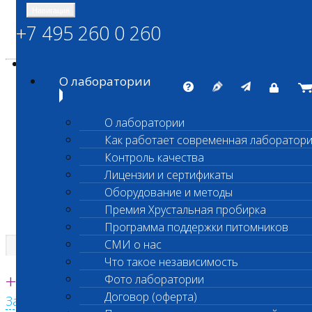
Навигация
+7 495 260 0 260
Энциклопедия Шанс Био
Карта сайта
vetlab@vetlab.ru
О лаборатории
О лаборатории
Как работает современная лаборатор
ШАНС БИО
Контроль качества
Независимая ветеринарная лаборатория
Лицензии и сертификаты
Оборудование и методы
Премия Хрустальная пробирка
Программа поддержки питомников
СМИ о нас
Что такое независимость
Единая круглосуточная справочная
+7 495 260 0 260
Фото лаборатории
Договор (оферта)
Заказать звонок с сайта