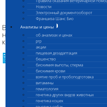
Правила оказания ветеринарной помо
Главная страница
Новости
Новости
Электронный документооборот
Возобновление приема проб на исследование «Аммиак
крови»
Франшиза Шанс Био
Возобновление приема проб
Анализы и цены
на исследование «Аммиак
об анализах и ценах
крови»
prp
акции
пищевая дезадаптация
бешенство
биохимия выпоты, сперма
биохимия крови
Уважаемые клиенты!
взятие проб и пробоподготовка
витамины
Возобновление приема проб на
гематология
исследование
генетика других видов животных
генетика кошек
«Аммиак крови
»
(
код 157
)
генетика собак