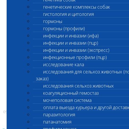
генетические комплексы собак
Восстановлен в обычном режиме прием
гистология и цитология
биоматериала и выполнение экспресс-
гормоны
анализа «Аммиак крови»
гормоны (профили)
инфекции и инвазии (ифа)
в Лабораторном офисе «Нагорная»
инфекции и инвазии (пцр)
инфекции и инвазии (экспресс)
(м. «Нагорная» ул. Электролитный проезд,
инфекционные профили (пцр)
д.3. стр.12)
исследование кала
исследования для сельхоз.животных (п
заказ)
исследования сельхоз.животных
коагуляционный гемостаз
мочеполовая система
оплата выезда курьера и другой достав
05.06.2020
паразитология
патанатомия