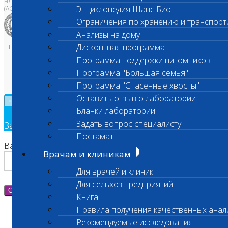
Член Национальной ветеринарной палаты
Энциклопедия Шанс Био
(АСРО НВП)
Ограничения по хранению и транспорт
Анализы на дому
Дисконтная программа
Политика в области персональных данных и конфиденциальности
Пользовательское соглашение
Программа поддержки питомников
Техническая поддержка
Программа "Большая семья"
Программа "Спасенные хвосты"
Оставить отзыв о лаборатории
×
Бланки лаборатории
Задать вопрос специалисту
Заявка на обратный звонок
Постамат
Ваш номер телефона
Врачам и клиникам
Для врачей и клиник
Для сельхоз предприятий
Отправить
Книга
Правила получения качественных анал
Рекомендуемые исследования