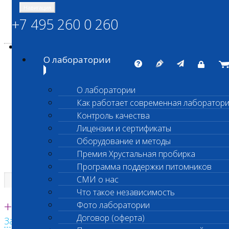
Навигация
+7 495 260 0 260
Энциклопедия Шанс Био
Карта сайта
vetlab@vetlab.ru
О лаборатории
О лаборатории
Как работает современная лаборатор
ШАНС БИО
Контроль качества
Независимая ветеринарная лаборатория
Лицензии и сертификаты
Оборудование и методы
Премия Хрустальная пробирка
Программа поддержки питомников
СМИ о нас
Что такое независимость
Единая круглосуточная справочная
+7 495 260 0 260
Фото лаборатории
Договор (оферта)
Заказать звонок с сайта