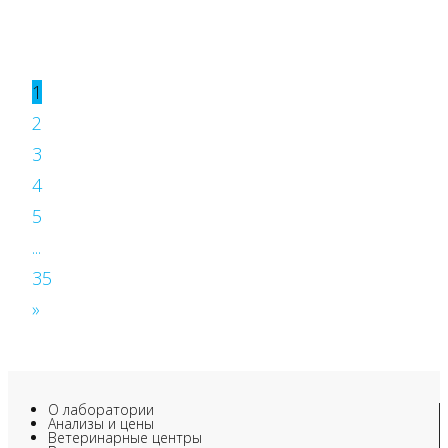
1
2
3
4
5
...
35
»
О лаборатории
Анализы и цены
Ветеринарные центры