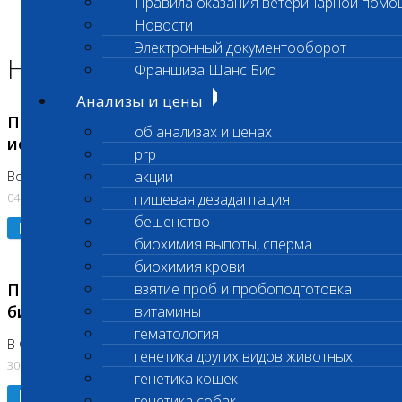
Правила оказания ветеринарной помо
Главная страница
Новости
Новости
Электронный документооборот
Новости лаборатории
Франшиза Шанс Био
Анализы и цены
Приостановка срочных биохимических
об анализах и ценах
исследований
prp
акции
Во Владыкино
04.08.2026
пищевая дезадаптация
бешенство
Подробнее
биохимия выпоты, сперма
биохимия крови
Приостановлено выполнение срочных
взятие проб и пробоподготовка
биохимических исследований
витамины
гематология
В Сколково. Код (123,309,310)
генетика других видов животных
30.07.2026
генетика кошек
Подробнее
генетика собак