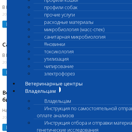
профили кошки
профили собак
В Коломне 24.07.2026 и 28.07.2026
20.07.2026
прочие услуги
расходные материалы
Подробнее
микробиология (масс-спек)
санитарная микробиология
Санитарный день
!!!новинки
токсикология
В Бутово 21.07.2026
утилизация
20.07.2026
чипирование
Подробнее
электрофорез
Ветеринарные центры
Владельцам
Возобновлено выполнение срочных
биохимических исследований
Владельцам
Инструкция по самостоятельной отпра
На Нагорной
оплате анализов
20.07.2026
Инструкция отбора и отправки материа
Подробнее
генетические исследования