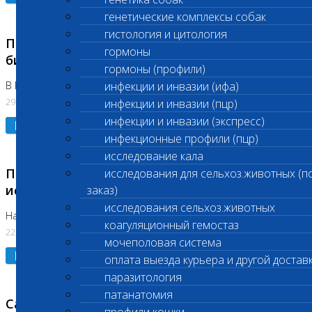
генетические комплексы собак
гистология и цитология
Приостановлено выполнение срочных
гормоны
биохимических исследований
гормоны (профили)
В Бутово 29.07.26
инфекции и инвазии (ифа)
29.07.2026
инфекции и инвазии (пцр)
инфекции и инвазии (экспресс)
Подробнее
инфекционные профили (пцр)
исследование кала
Приостановлено выполнение биохимических
исследования для сельхоз.животных (п
исследований
заказ)
исследования сельхоз.животных
На Нагорной. Код ( 123,310,309)
коагуляционный гемостаз
22.07.2026
мочеполовая система
Подробнее
оплата выезда курьера и другой достав
паразитология
патанатомия
Санитарные дни