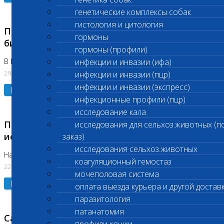
генетические комплексы собак
гистология и цитология
Приостановлено выполнение срочных
гормоны
биохимических исследований
гормоны (профили)
В Бутово 29.07.26
инфекции и инвазии (ифа)
29.07.2026
инфекции и инвазии (пцр)
инфекции и инвазии (экспресс)
Подробнее
инфекционные профили (пцр)
исследование кала
Приостановлено выполнение биохимических
исследования для сельхоз.животных (п
исследований
заказ)
исследования сельхоз.животных
На Нагорной. Код ( 123,310,309)
коагуляционный гемостаз
22.07.2026
мочеполовая система
Подробнее
оплата выезда курьера и другой достав
паразитология
патанатомия
Санитарные дни