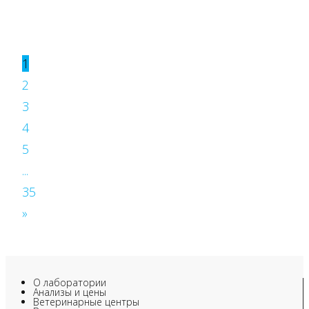
1
2
3
4
5
...
35
»
О лаборатории
Анализы и цены
Ветеринарные центры