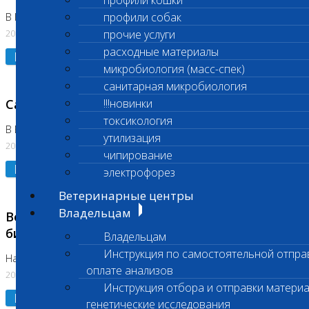
профили кошки
профили собак
В Коломне 24.07.2026 и 28.07.2026
20.07.2026
прочие услуги
расходные материалы
Подробнее
микробиология (масс-спек)
санитарная микробиология
Санитарный день
!!!новинки
токсикология
В Бутово 21.07.2026
утилизация
20.07.2026
чипирование
Подробнее
электрофорез
Ветеринарные центры
Владельцам
Возобновлено выполнение срочных
биохимических исследований
Владельцам
Инструкция по самостоятельной отпра
На Нагорной
оплате анализов
20.07.2026
Инструкция отбора и отправки материа
Подробнее
генетические исследования