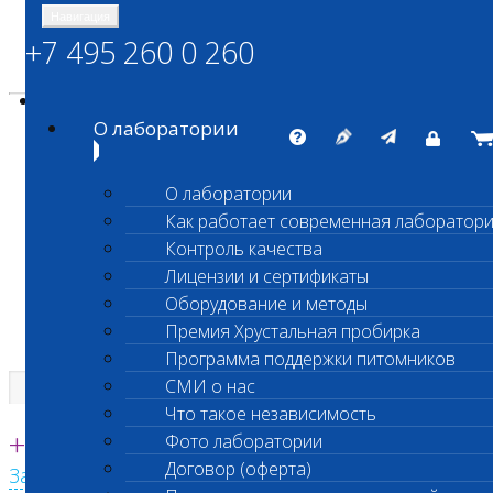
Навигация
+7 495 260 0 260
Энциклопедия Шанс Био
Карта сайта
vetlab@vetlab.ru
О лаборатории
О лаборатории
Как работает современная лаборатор
ШАНС БИО
Контроль качества
Независимая ветеринарная лаборатория
Лицензии и сертификаты
Оборудование и методы
Премия Хрустальная пробирка
Программа поддержки питомников
СМИ о нас
Что такое независимость
Единая круглосуточная справочная
+7 495 260 0 260
Фото лаборатории
Договор (оферта)
Заказать звонок с сайта