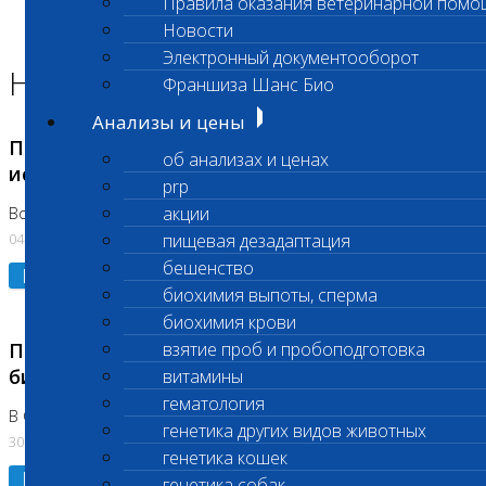
Правила оказания ветеринарной помо
Главная страница
Новости
Новости
Электронный документооборот
Новости лаборатории
Франшиза Шанс Био
Анализы и цены
Приостановка срочных биохимических
об анализах и ценах
исследований
prp
акции
Во Владыкино
04.08.2026
пищевая дезадаптация
бешенство
Подробнее
биохимия выпоты, сперма
биохимия крови
Приостановлено выполнение срочных
взятие проб и пробоподготовка
биохимических исследований
витамины
гематология
В Сколково. Код (123,309,310)
генетика других видов животных
30.07.2026
генетика кошек
Подробнее
генетика собак