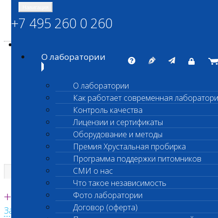
Навигация
+7 495 260 0 260
Энциклопедия Шанс Био
Карта сайта
vetlab@vetlab.ru
О лаборатории
О лаборатории
Как работает современная лаборатор
ШАНС БИО
Контроль качества
Независимая ветеринарная лаборатория
Лицензии и сертификаты
Оборудование и методы
Премия Хрустальная пробирка
Программа поддержки питомников
СМИ о нас
Что такое независимость
Единая круглосуточная справочная
+7 495 260 0 260
Фото лаборатории
Договор (оферта)
Заказать звонок с сайта