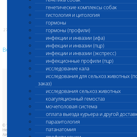
С уважением,
генетические комплексы собак
гистология и цитология
Администрация «Шанс Био»
гормоны
27.04.2026
гормоны (профили)
инфекции и инвазии (ифа)
инфекции и инвазии (пцр)
Возврат к списку
инфекции и инвазии (экспресс)
инфекционные профили (пцр)
исследование кала
исследования для сельхоз.животных (п
О лаборатории
заказ)
Анализы и цены
Ветеринарные центры
исследования сельхоз.животных
Владельцам
Врачам и клиникам
коагуляционный гемостаз
Бланки лаборатории
Банк донорской крови
мочеполовая система
Адреса лабораторий
оплата выезда курьера и другой достав
паразитология
© 1996-2026
патанатомия
Независимая ветеринарная
лаборатория Шанс Био