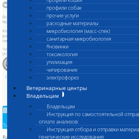
профили кошки
профили собак
прочие услуги
Все права защищены и охраняются законом. Товарный знак
№395740 от 2008 г. ООО "ШАНС БИО"
расходные материалы
микробиология (масс-спек)
Копирование, тиражирование, а также использование материалов,
размещенных на сайте
www.vetlab.ru
возможно только с
санитарная микробиология
письменного разрешения Правообладателя
!!!новинки
Член Национальной ветеринарной палаты
токсикология
(АСРО НВП)
утилизация
чипирование
электрофорез
Политика в области персональных данных и конфиденциальности
Пользовательское соглашение
Ветеринарные центры
Техническая поддержка
Владельцам
Владельцам
×
Инструкция по самостоятельной отпра
оплате анализов
Заявка на обратный звонок
Инструкция отбора и отправки материа
генетические исследования
Ваш номер телефона