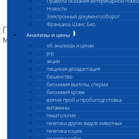
Правила оказания ветеринарной помо
Главная страница
Новости
Новости
Электронный документооборот
Приостановлен прием материала на патвскрытие
Франшиза Шанс Био
Приостановлен прием
Анализы и цены
материала на патвскрытие
об анализах и ценах
prp
Уважаемые клиенты лаборатории!
акции
пищевая дезадаптация
бешенство
Внимание!
биохимия выпоты, сперма
биохимия крови
Приостановлен прием трупов на
взятие проб и пробоподготовка
патологоанатомическое вскрытие
витамины
гематология
с 20.04.2026 по 03.05.2026 включительно.
генетика других видов животных
генетика кошек
генетика собак