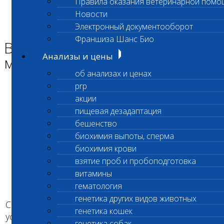
Правила оказания ветеринарной помо
Главная страница
Новости
Новости
Электронный документооборот
Возобновлен прием материала!
Франшиза Шанс Био
Возобновлен прием
Анализы и цены
материала!
об анализах и ценах
prp
акции
пищевая дезадаптация
бешенство
биохимия выпоты, сперма
биохимия крови
взятие проб и пробоподготовка
витамины
гематология
генетика других видов животных
С 08.11.2018 мы возобновляем прием проб на
генетика кошек
установление родства и генетическую
генетика собак