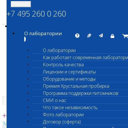
Навигация
+7 495 260 0 260
Энциклопедия Шанс Био
Карта сайта
vetlab@vetlab.ru
О лаборатории
О лаборатории
Как работает современная лаборатор
ШАНС БИО
Контроль качества
Независимая ветеринарная лаборатория
Лицензии и сертификаты
Оборудование и методы
Премия Хрустальная пробирка
Программа поддержки питомников
СМИ о нас
Что такое независимость
Единая круглосуточная справочная
+7 495 260 0 260
Фото лаборатории
Договор (оферта)
Заказать звонок с сайта