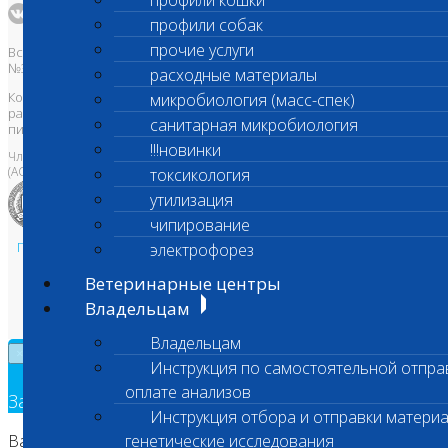
профили кошки
профили собак
прочие услуги
Все права защищены и охраняются законом. Товарный знак
№395740 от 2008 г. ООО "ШАНС БИО"
расходные материалы
Копирование, тиражирование, а также использование материалов,
микробиология (масс-спек)
размещенных на сайте
www.vetlab.ru
возможно только с
санитарная микробиология
письменного разрешения Правообладателя
!!!новинки
Член Национальной ветеринарной палаты
(АСРО НВП)
токсикология
утилизация
чипирование
Политика в области персональных данных и конфиденциальности
электрофорез
Пользовательское соглашение
Ветеринарные центры
Техническая поддержка
Владельцам
Владельцам
×
Инструкция по самостоятельной отпра
оплате анализов
Заявка на обратный звонок
Инструкция отбора и отправки материа
Ваш номер телефона
генетические исследования