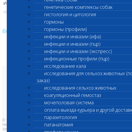
идентификацию собак.
генетические комплексы собак
08.11.2018
гистология и цитология
гормоны
гормоны (профили)
Возврат к списку
инфекции и инвазии (ифа)
инфекции и инвазии (пцр)
инфекции и инвазии (экспресс)
инфекционные профили (пцр)
исследование кала
исследования для сельхоз.животных (п
О лаборатории
заказ)
Анализы и цены
Ветеринарные центры
исследования сельхоз.животных
Владельцам
Врачам и клиникам
коагуляционный гемостаз
Бланки лаборатории
Банк донорской крови
мочеполовая система
Адреса лабораторий
оплата выезда курьера и другой достав
паразитология
© 1996-2026
патанатомия
Независимая ветеринарная
лаборатория Шанс Био