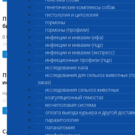
генетические комплексы собак
гистология и цитология
Приостановлено выполнение срочных
гормоны
биохимических исследований
гормоны (профили)
В Бутово 29.07.26
инфекции и инвазии (ифа)
29.07.2026
инфекции и инвазии (пцр)
инфекции и инвазии (экспресс)
Подробнее
инфекционные профили (пцр)
исследование кала
Приостановлено выполнение биохимических
исследования для сельхоз.животных (п
исследований
заказ)
исследования сельхоз.животных
На Нагорной. Код ( 123,310,309)
коагуляционный гемостаз
22.07.2026
мочеполовая система
Подробнее
оплата выезда курьера и другой достав
паразитология
патанатомия
Санитарные дни