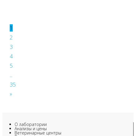
1
2
3
4
5
...
35
»
О лаборатории
Анализы и цены
Ветеринарные центры