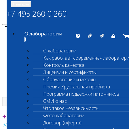
Навигация
+7 495 260 0 260
Энциклопедия Шанс Био
Карта сайта
vetlab@vetlab.ru
О лаборатории
О лаборатории
Как работает современная лаборатор
ШАНС БИО
Контроль качества
Независимая ветеринарная лаборатория
Лицензии и сертификаты
Оборудование и методы
Премия Хрустальная пробирка
Программа поддержки питомников
СМИ о нас
Что такое независимость
Единая круглосуточная справочная
+7 495 260 0 260
Фото лаборатории
Договор (оферта)
Заказать звонок с сайта