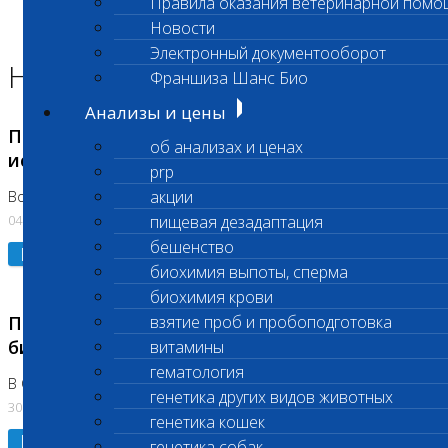
Правила оказания ветеринарной помо
Главная страница
Новости
Новости
Электронный документооборот
Новости лаборатории
Франшиза Шанс Био
Анализы и цены
Приостановка срочных биохимических
об анализах и ценах
исследований
prp
акции
Во Владыкино
04.08.2026
пищевая дезадаптация
бешенство
Подробнее
биохимия выпоты, сперма
биохимия крови
Приостановлено выполнение срочных
взятие проб и пробоподготовка
биохимических исследований
витамины
гематология
В Сколково. Код (123,309,310)
генетика других видов животных
30.07.2026
генетика кошек
Подробнее
генетика собак