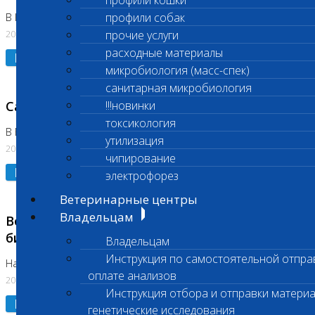
профили кошки
профили собак
В Коломне 24.07.2026 и 28.07.2026
20.07.2026
прочие услуги
расходные материалы
Подробнее
микробиология (масс-спек)
санитарная микробиология
Санитарный день
!!!новинки
токсикология
В Бутово 21.07.2026
утилизация
20.07.2026
чипирование
Подробнее
электрофорез
Ветеринарные центры
Владельцам
Возобновлено выполнение срочных
биохимических исследований
Владельцам
Инструкция по самостоятельной отпра
На Нагорной
оплате анализов
20.07.2026
Инструкция отбора и отправки материа
Подробнее
генетические исследования