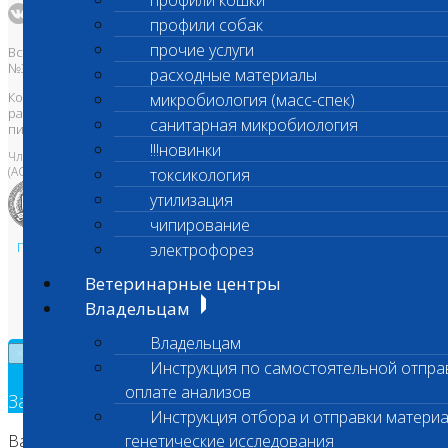
профили кошки
профили собак
прочие услуги
Все права защищены и охраняются законом. Товарный знак
№395740 от 2008 г. ООО "ШАНС БИО"
расходные материалы
Копирование, тиражирование, а также использование материалов,
микробиология (масс-спек)
размещенных на сайте
www.vetlab.ru
возможно только с
санитарная микробиология
письменного разрешения Правообладателя
!!!новинки
Член Национальной ветеринарной палаты
(АСРО НВП)
токсикология
утилизация
чипирование
Политика в области персональных данных и конфиденциальности
электрофорез
Пользовательское соглашение
Ветеринарные центры
Техническая поддержка
Владельцам
Владельцам
×
Инструкция по самостоятельной отпра
оплате анализов
Заявка на обратный звонок
Инструкция отбора и отправки материа
Ваш номер телефона
генетические исследования