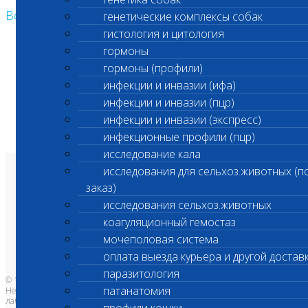
Возврат к списку
генетические комплексы собак
гистология и цитология
гормоны
гормоны (профили)
инфекции и инвазии (ифа)
инфекции и инвазии (пцр)
инфекции и инвазии (экспресс)
инфекционные профили (пцр)
исследование кала
исследования для сельхоз.животных (п
О лаборатории
заказ)
Анализы и цены
Ветеринарные центры
исследования сельхоз.животных
Владельцам
Врачам и клиникам
коагуляционный гемостаз
Бланки лаборатории
Банк донорской крови
мочеполовая система
Адреса лабораторий
оплата выезда курьера и другой достав
паразитология
© 1996-2026
патанатомия
Независимая ветеринарная
лаборатория Шанс Био