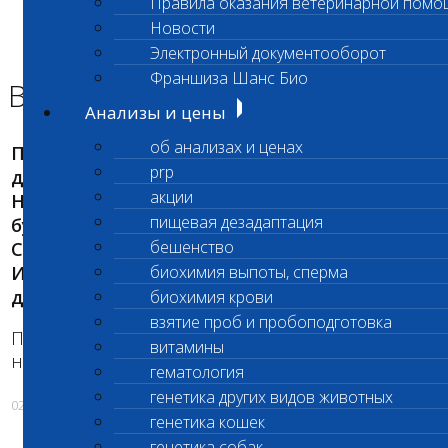
Правила оказания ветеринарной помо
Главная страница
Новости
Новости
Электронный документооборот
ВАЖНО!
Франшиза Шанс Био
ВАЖНО!
Анализы и цены
об анализах и ценах
ПО техническим причинам 2 октября с 21:00
prp
до 3 октября 9:00 не будет воды на
акции
НАГОРНОЙ, и тоже само и в те же часы не
пищевая дезадаптация
будет воды с 3 по 4 октября.
бешенство
СРОЧНЫЕ БИОХИМИЧЕСКИЕ
ИССЛЕДОВАНИЯ в данный период не
биохимия выпоты, сперма
доступны!
биохимия крови
взятие проб и пробоподготовка
Приносим свои извинения за доставленные
витамины
неудобства!
гематология
генетика других видов животных
02.10.2017
генетика кошек
генетика собак