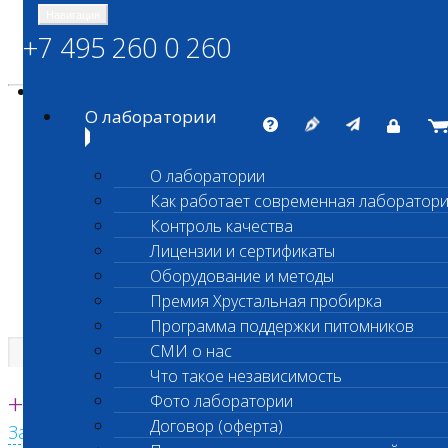
Навигация
+7 495 260 0 260
Энциклопедия Шанс Био
Карта сайта
vetlab@vetlab.ru
О лаборатории
О лаборатории
Как работает современная лаборатор
ШАНС БИО
Контроль качества
Независимая ветеринарная лаборатория
Лицензии и сертификаты
Оборудование и методы
Премия Хрустальная пробирка
Программа поддержки питомников
СМИ о нас
Что такое независимость
Единая круглосуточная справочная
+7 495 260 0 260
Фото лаборатории
Договор (оферта)
Заказать звонок с сайта