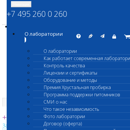
Навигация
+7 495 260 0 260
Энциклопедия Шанс Био
Карта сайта
vetlab@vetlab.ru
О лаборатории
О лаборатории
Как работает современная лаборатор
ШАНС БИО
Контроль качества
Независимая ветеринарная лаборатория
Лицензии и сертификаты
Оборудование и методы
Премия Хрустальная пробирка
Программа поддержки питомников
СМИ о нас
Что такое независимость
Единая круглосуточная справочная
+7 495 260 0 260
Фото лаборатории
Договор (оферта)
Заказать звонок с сайта