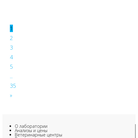
1
2
3
4
5
...
35
»
О лаборатории
Анализы и цены
Ветеринарные центры