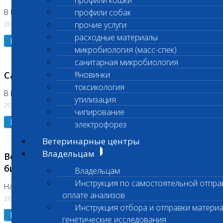
профили кошки
профили собак
В Коломне 24.07.2026 и 28.07.2026
20.07.2026
прочие услуги
расходные материалы
Подробнее
микробиология (масс-спек)
санитарная микробиология
Санитарный день
!!!новинки
токсикология
В Бутово 21.07.2026
утилизация
20.07.2026
чипирование
Подробнее
электрофорез
Ветеринарные центры
Владельцам
Возобновлено выполнение срочных
биохимических исследований
Владельцам
Инструкция по самостоятельной отпра
На Нагорной
оплате анализов
20.07.2026
Инструкция отбора и отправки материа
Подробнее
генетические исследования