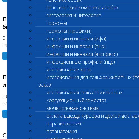
генетические комплексы собак
гистология и цитология
Приостановлено выполнение срочных
гормоны
биохимических исследований
гормоны (профили)
В Бутово 29.07.26
инфекции и инвазии (ифа)
29.07.2026
инфекции и инвазии (пцр)
инфекции и инвазии (экспресс)
Подробнее
инфекционные профили (пцр)
исследование кала
Приостановлено выполнение биохимических
исследования для сельхоз.животных (п
исследований
заказ)
исследования сельхоз.животных
На Нагорной. Код ( 123,310,309)
коагуляционный гемостаз
22.07.2026
мочеполовая система
Подробнее
оплата выезда курьера и другой достав
паразитология
патанатомия
Санитарные дни