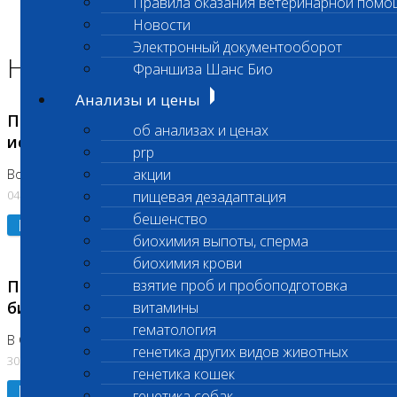
Правила оказания ветеринарной помо
Главная страница
Новости
Новости
Электронный документооборот
Новости лаборатории
Франшиза Шанс Био
Анализы и цены
Приостановка срочных биохимических
об анализах и ценах
исследований
prp
акции
Во Владыкино
04.08.2026
пищевая дезадаптация
бешенство
Подробнее
биохимия выпоты, сперма
биохимия крови
Приостановлено выполнение срочных
взятие проб и пробоподготовка
биохимических исследований
витамины
гематология
В Сколково. Код (123,309,310)
генетика других видов животных
30.07.2026
генетика кошек
Подробнее
генетика собак