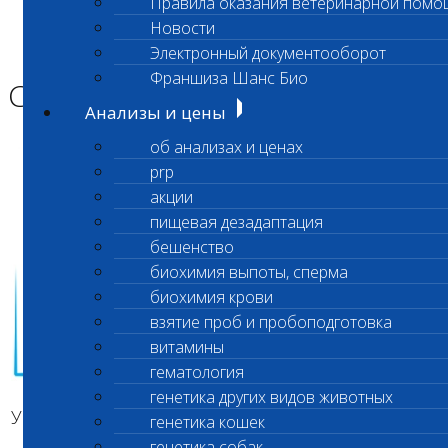
Правила оказания ветеринарной помо
Главная страница
Новости
Новости
Электронный документооборот
Санитарный день
Франшиза Шанс Био
Санитарный день
Анализы и цены
об анализах и ценах
prp
акции
пищевая дезадаптация
бешенство
биохимия выпоты, сперма
биохимия крови
взятие проб и пробоподготовка
витамины
гематология
генетика других видов животных
Уважаемые клиенты!
генетика кошек
генетика собак