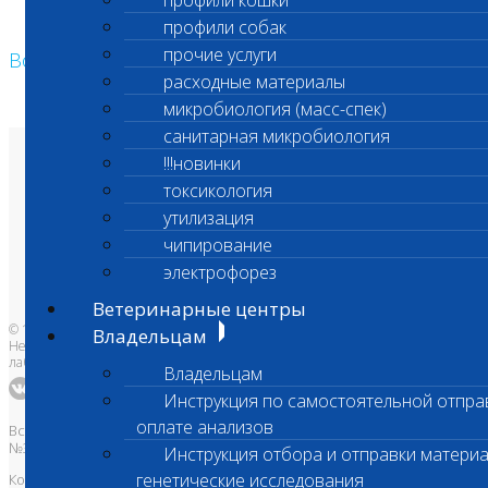
профили кошки
профили собак
прочие услуги
Возврат к списку
расходные материалы
микробиология (масс-спек)
санитарная микробиология
!!!новинки
О лаборатории
Анализы и цены
токсикология
Ветеринарные центры
Владельцам
утилизация
Врачам и клиникам
чипирование
Бланки лаборатории
Банк донорской крови
электрофорез
Адреса лабораторий
Ветеринарные центры
© 1996-2026
Владельцам
Независимая ветеринарная
лаборатория Шанс Био
Владельцам
Инструкция по самостоятельной отпра
оплате анализов
Все права защищены и охраняются законом. Товарный знак
№395740 от 2008 г. ООО "ШАНС БИО"
Инструкция отбора и отправки материа
генетические исследования
Копирование, тиражирование, а также использование материалов,