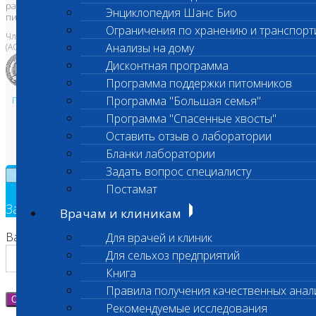
размещенных на сайте
www.vetlab.ru
возможно только с
Энциклопедия Шанс Био
письменного разрешения Правообладателя
Ограничения по хранению и транспорт
Член Национальной ветеринарной палаты
Анализы на дому
(АСРО НВП)
Дисконтная программа
Программа поддержки питомников
Программа "Большая семья"
Политика в области персональных данных и конфиденциальности
Пользовательское соглашение
Программа "Спасенные хвосты"
Техническая поддержка
Оставить отзыв о лаборатории
Бланки лаборатории
Задать вопрос специалисту
×
Постамат
Заявка на обратный звонок
Врачам и клиникам
Ваш номер телефона
Для врачей и клиник
Для сельхоз предприятий
Книга
Правила получения качественных анал
Отправить
Рекомендуемые исследования