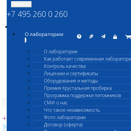
Навигация
+7 495 260 0 260
Энциклопедия Шанс Био
Карта сайта
vetlab@vetlab.ru
О лаборатории
О лаборатории
Как работает современная лаборатор
ШАНС БИО
Контроль качества
Независимая ветеринарная лаборатория
Лицензии и сертификаты
Оборудование и методы
Премия Хрустальная пробирка
Программа поддержки питомников
СМИ о нас
Что такое независимость
Единая круглосуточная справочная
+7 495 260 0 260
Фото лаборатории
Договор (оферта)
Заказать звонок с сайта