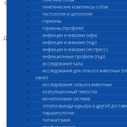
В филиале лаборатории «Шанс Био» по адресу:
генетические комплексы собак
гистология и цитология
г. Москва, ул. Вешняковская, 12 Ж
гормоны
18 февраля санитарный день.
гормоны (профили)
инфекции и инвазии (ифа)
Для проведения процедур взятия биоматериала
инфекции и инвазии (пцр)
на не срочные исследования просим
инфекции и инвазии (экспресс)
обращаться к сотрудникам ветеринарного
инфекционные профили (пцр)
центра "Акелла"
исследование кала
Для выполнения срочных анализов
исследования для сельхоз.животных (п
рекомендуем обращаться в ближайший
заказ)
круглосуточный офис по адресу:
исследования сельхоз.животных
коагуляционный гемостаз
г. Москва, ул. 10я Парковая, д 3
мочеполовая система
Руководство лаборатории приносит
оплата выезда курьера и другой достав
извинения за доставленные неудобства
паразитология
патанатомия
17.02.2020