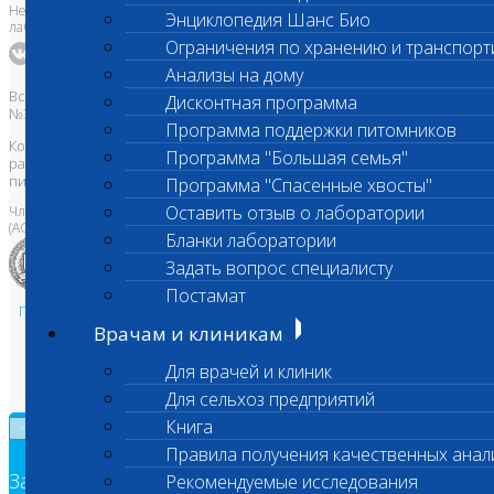
Независимая ветеринарная
Энциклопедия Шанс Био
лаборатория Шанс Био
Ограничения по хранению и транспорт
Анализы на дому
Все права защищены и охраняются законом. Товарный знак
Дисконтная программа
№395740 от 2008 г. ООО "ШАНС БИО"
Программа поддержки питомников
Копирование, тиражирование, а также использование материалов,
Программа "Большая семья"
размещенных на сайте
www.vetlab.ru
возможно только с
письменного разрешения Правообладателя
Программа "Спасенные хвосты"
Оставить отзыв о лаборатории
Член Национальной ветеринарной палаты
(АСРО НВП)
Бланки лаборатории
Задать вопрос специалисту
Постамат
Политика в области персональных данных и конфиденциальности
Врачам и клиникам
Пользовательское соглашение
Техническая поддержка
Для врачей и клиник
Для сельхоз предприятий
Книга
×
Правила получения качественных анал
Заявка на обратный звонок
Рекомендуемые исследования