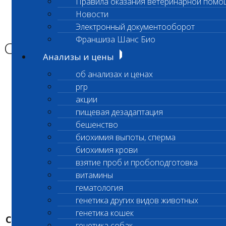
Правила оказания ветеринарной помо
Главная страница
Новости
Новости
Электронный документооборот
Санитарные дни в июле
Франшиза Шанс Био
Санитарные дни в июле
Анализы и цены
об анализах и ценах
prp
акции
пищевая дезадаптация
бешенство
биохимия выпоты, сперма
биохимия крови
взятие проб и пробоподготовка
витамины
гематология
генетика других видов животных
генетика кошек
САНИТАРНЫЕ ДНИ В ИЮНЕ/ИЮЛЕ
генетика собак