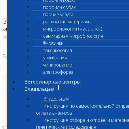
профили кошки
профили собак
прочие услуги
Все остальные филиалы и пункты приема
расходные материалы
анализов работают в обычном графике
микробиология (масс-спек)
санитарная микробиология
30.06.2018
!!!новинки
токсикология
Возврат к списку
утилизация
чипирование
электрофорез
Ветеринарные центры
О лаборатории
Владельцам
Анализы и цены
Ветеринарные центры
Владельцам
Владельцам
Врачам и клиникам
Бланки лаборатории
Инструкция по самостоятельной отпра
Банк донорской крови
оплате анализов
Адреса лабораторий
Инструкция отбора и отправки материа
генетические исследования
© 1996-2026