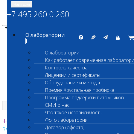
Навигация
+7 495 260 0 260
Энциклопедия Шанс Био
Карта сайта
vetlab@vetlab.ru
О лаборатории
О лаборатории
Как работает современная лаборатор
ШАНС БИО
Контроль качества
Независимая ветеринарная лаборатория
Лицензии и сертификаты
Оборудование и методы
Премия Хрустальная пробирка
Программа поддержки питомников
СМИ о нас
Что такое независимость
Единая круглосуточная справочная
+7 495 260 0 260
Фото лаборатории
Договор (оферта)
Заказать звонок с сайта