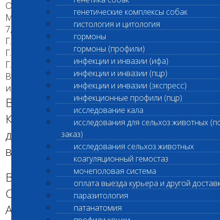
ОФИС / САНИТАРНЫЙ ДЕНЬ
генетические комплексы собак
М. Войковская Кл. Цеткин д.31 - 30 июня,
гистология и цитология
7,14,25,28 июля
гормоны
Г. Люберцы Юбилейная д.8 - 6,13,20,25 июля
гормоны (профили)
Г. Апрелевка Б.Лесная д.37 - 4,12,18,25 июля
инфекции и инвазии (ифа)
Г. Коломна Добролюбова 17А - 5,12,19,25 июля
инфекции и инвазии (пцр)
Вешняки Ул. Вешняковская 12Ж - 2,10,17,25,31
инфекции и инвазии (экспресс)
июля
инфекционные профили (пцр)
В Филиалах:на Войковской, г.
исследование кала
Коломна, в Вешняках-В санитарный
исследования для сельхоз.животных (п
день прием анализов осуществляют
заказ)
исследования сельхоз.животных
врачи ветклиники.
коагуляционный гемостаз
мочеполовая система
В филиалах: Апрелевка и Люберцы- в
оплата выезда курьера и другой достав
САНИТАРНЫЕ ДНИ ПРИЕМА
паразитология
АНАЛИЗОВ НЕТ!!!
патанатомия