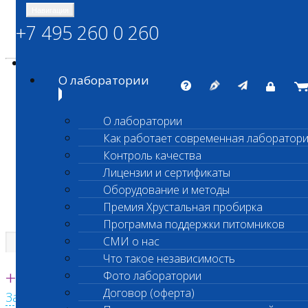
Навигация
+7 495 260 0 260
Энциклопедия Шанс Био
Карта сайта
vetlab@vetlab.ru
О лаборатории
О лаборатории
Как работает современная лаборатор
ШАНС БИО
Контроль качества
Независимая ветеринарная лаборатория
Лицензии и сертификаты
Оборудование и методы
Премия Хрустальная пробирка
Программа поддержки питомников
СМИ о нас
Что такое независимость
Единая круглосуточная справочная
+7 495 260 0 260
Фото лаборатории
Договор (оферта)
Заказать звонок с сайта