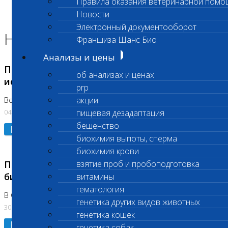
Правила оказания ветеринарной помо
Главная страница
Новости
Новости
Электронный документооборот
Новости лаборатории
Франшиза Шанс Био
Анализы и цены
Приостановка срочных биохимических
об анализах и ценах
исследований
prp
акции
Во Владыкино
04.08.2026
пищевая дезадаптация
бешенство
Подробнее
биохимия выпоты, сперма
биохимия крови
Приостановлено выполнение срочных
взятие проб и пробоподготовка
биохимических исследований
витамины
гематология
В Сколково. Код (123,309,310)
генетика других видов животных
30.07.2026
генетика кошек
Подробнее
генетика собак