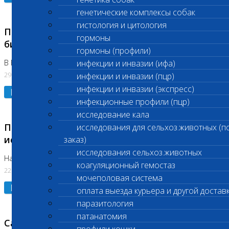
генетические комплексы собак
гистология и цитология
Приостановлено выполнение срочных
гормоны
биохимических исследований
гормоны (профили)
В Бутово 29.07.26
инфекции и инвазии (ифа)
29.07.2026
инфекции и инвазии (пцр)
инфекции и инвазии (экспресс)
Подробнее
инфекционные профили (пцр)
исследование кала
Приостановлено выполнение биохимических
исследования для сельхоз.животных (п
исследований
заказ)
исследования сельхоз.животных
На Нагорной. Код ( 123,310,309)
коагуляционный гемостаз
22.07.2026
мочеполовая система
Подробнее
оплата выезда курьера и другой достав
паразитология
патанатомия
Санитарные дни