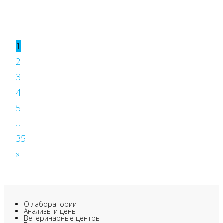
1
2
3
4
5
...
35
»
О лаборатории
Анализы и цены
Ветеринарные центры