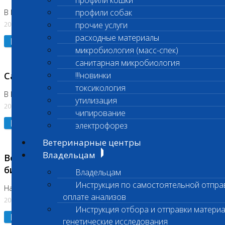
профили кошки
профили собак
В Коломне 24.07.2026 и 28.07.2026
20.07.2026
прочие услуги
расходные материалы
Подробнее
микробиология (масс-спек)
санитарная микробиология
Санитарный день
!!!новинки
токсикология
В Бутово 21.07.2026
утилизация
20.07.2026
чипирование
Подробнее
электрофорез
Ветеринарные центры
Владельцам
Возобновлено выполнение срочных
биохимических исследований
Владельцам
Инструкция по самостоятельной отпра
На Нагорной
оплате анализов
20.07.2026
Инструкция отбора и отправки материа
Подробнее
генетические исследования