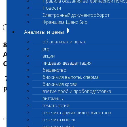
Правила оказания ветеринарной помо
Главная страница
Новости
Новости
Электронный документооборот
Санитарные дни!
Франшиза Шанс Био
Санитарные дни!
Анализы и цены
об анализах и ценах
8 мая в филиале лаборатории г.
prp
Апрелевка Б.Лесная д.37
акции
САНИТАРНЫЙ ДЕНЬ
пищевая дезадаптация
бешенство
7 мая лаборатория будет
биохимия выпоты, сперма
биохимия крови
работать с 12:00.
взятие проб и пробоподготовка
витамины
гематология
генетика других видов животных
03.05.2017
генетика кошек
генетика собак