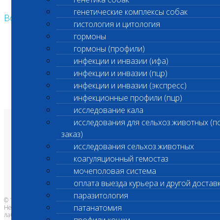
генетические комплексы собак
Возврат к списку
гистология и цитология
гормоны
гормоны (профили)
инфекции и инвазии (ифа)
инфекции и инвазии (пцр)
инфекции и инвазии (экспресс)
инфекционные профили (пцр)
исследование кала
исследования для сельхоз.животных (п
О лаборатории
заказ)
Анализы и цены
Ветеринарные центры
исследования сельхоз.животных
Владельцам
Врачам и клиникам
коагуляционный гемостаз
Бланки лаборатории
Банк донорской крови
мочеполовая система
Адреса лабораторий
оплата выезда курьера и другой достав
паразитология
© 1996-2026
патанатомия
Независимая ветеринарная
лаборатория Шанс Био