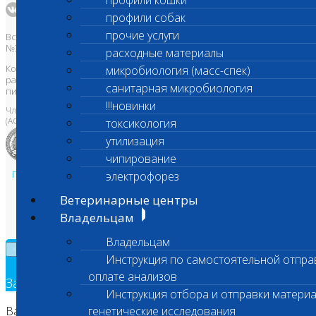
профили кошки
профили собак
прочие услуги
Все права защищены и охраняются законом. Товарный знак
№395740 от 2008 г. ООО "ШАНС БИО"
расходные материалы
Копирование, тиражирование, а также использование материалов,
микробиология (масс-спек)
размещенных на сайте
www.vetlab.ru
возможно только с
санитарная микробиология
письменного разрешения Правообладателя
!!!новинки
Член Национальной ветеринарной палаты
(АСРО НВП)
токсикология
утилизация
чипирование
Политика в области персональных данных и конфиденциальности
электрофорез
Пользовательское соглашение
Ветеринарные центры
Техническая поддержка
Владельцам
Владельцам
×
Инструкция по самостоятельной отпра
оплате анализов
Заявка на обратный звонок
Инструкция отбора и отправки материа
Ваш номер телефона
генетические исследования