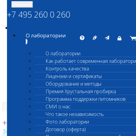
Навигация
+7 495 260 0 260
Энциклопедия Шанс Био
Карта сайта
vetlab@vetlab.ru
О лаборатории
О лаборатории
Как работает современная лаборатор
ШАНС БИО
Контроль качества
Независимая ветеринарная лаборатория
Лицензии и сертификаты
Оборудование и методы
Премия Хрустальная пробирка
Программа поддержки питомников
СМИ о нас
Что такое независимость
Единая круглосуточная справочная
+7 495 260 0 260
Фото лаборатории
Договор (оферта)
Заказать звонок с сайта