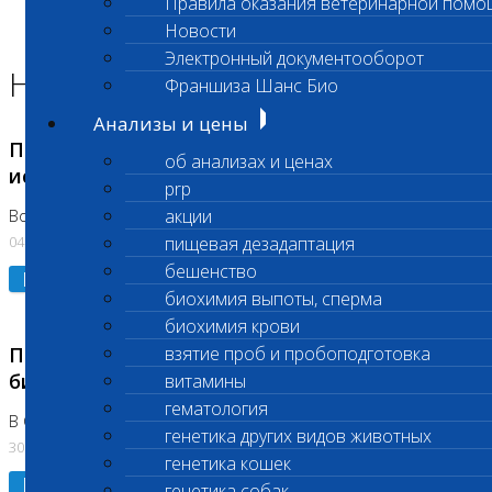
Правила оказания ветеринарной помо
Главная страница
Новости
Новости
Электронный документооборот
Новости лаборатории
Франшиза Шанс Био
Анализы и цены
Приостановка срочных биохимических
об анализах и ценах
исследований
prp
акции
Во Владыкино
04.08.2026
пищевая дезадаптация
бешенство
Подробнее
биохимия выпоты, сперма
биохимия крови
Приостановлено выполнение срочных
взятие проб и пробоподготовка
биохимических исследований
витамины
гематология
В Сколково. Код (123,309,310)
генетика других видов животных
30.07.2026
генетика кошек
Подробнее
генетика собак