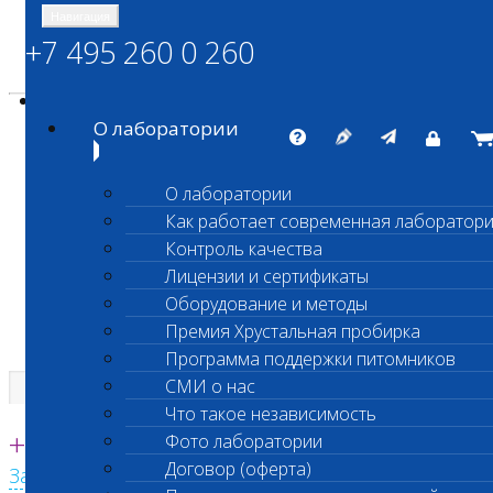
Навигация
+7 495 260 0 260
Энциклопедия Шанс Био
Карта сайта
vetlab@vetlab.ru
О лаборатории
О лаборатории
Как работает современная лаборатор
ШАНС БИО
Контроль качества
Независимая ветеринарная лаборатория
Лицензии и сертификаты
Оборудование и методы
Премия Хрустальная пробирка
Программа поддержки питомников
СМИ о нас
Что такое независимость
Единая круглосуточная справочная
+7 495 260 0 260
Фото лаборатории
Договор (оферта)
Заказать звонок с сайта