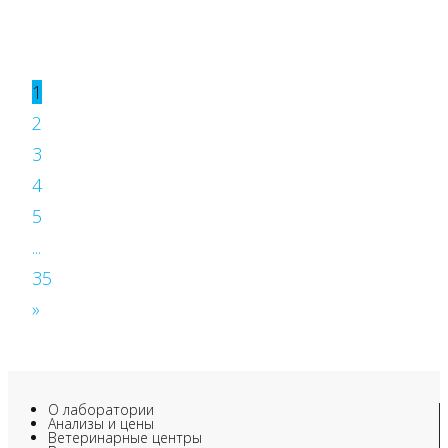
1
2
3
4
5
...
35
»
О лаборатории
Анализы и цены
Ветеринарные центры