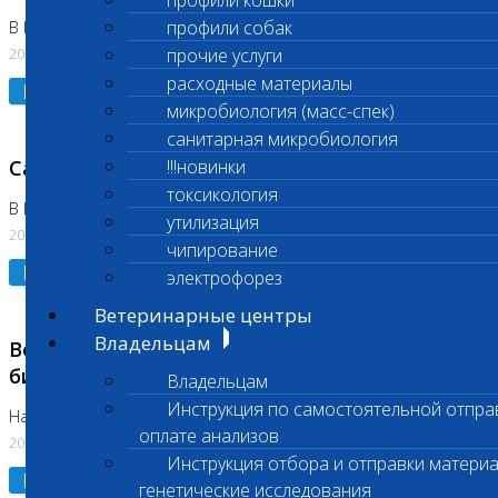
профили кошки
профили собак
В Коломне 24.07.2026 и 28.07.2026
20.07.2026
прочие услуги
расходные материалы
Подробнее
микробиология (масс-спек)
санитарная микробиология
Санитарный день
!!!новинки
токсикология
В Бутово 21.07.2026
утилизация
20.07.2026
чипирование
Подробнее
электрофорез
Ветеринарные центры
Владельцам
Возобновлено выполнение срочных
биохимических исследований
Владельцам
Инструкция по самостоятельной отпра
На Нагорной
оплате анализов
20.07.2026
Инструкция отбора и отправки материа
Подробнее
генетические исследования