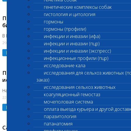
генетические комплексы собак
гистология и цитология
Приостановлено выполнение срочных
гормоны
биохимических исследований
гормоны (профили)
В Бутово 29.07.26
инфекции и инвазии (ифа)
29.07.2026
инфекции и инвазии (пцр)
инфекции и инвазии (экспресс)
Подробнее
инфекционные профили (пцр)
исследование кала
Приостановлено выполнение биохимических
исследования для сельхоз.животных (п
исследований
заказ)
исследования сельхоз.животных
На Нагорной. Код ( 123,310,309)
коагуляционный гемостаз
22.07.2026
мочеполовая система
Подробнее
оплата выезда курьера и другой достав
паразитология
патанатомия
Санитарные дни