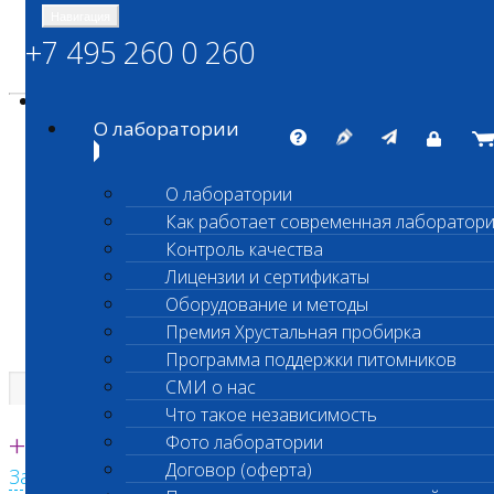
Навигация
+7 495 260 0 260
Энциклопедия Шанс Био
Карта сайта
vetlab@vetlab.ru
О лаборатории
О лаборатории
Как работает современная лаборатор
ШАНС БИО
Контроль качества
Независимая ветеринарная лаборатория
Лицензии и сертификаты
Оборудование и методы
Премия Хрустальная пробирка
Программа поддержки питомников
СМИ о нас
Что такое независимость
Единая круглосуточная справочная
+7 495 260 0 260
Фото лаборатории
Договор (оферта)
Заказать звонок с сайта