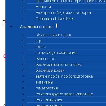
Правила оказания ветеринарной помо
Главная страница
Новости
Новости
Электронный документооборот
Режим работы лаборатории
Франшиза Шанс Био
Режим работы лаборатории
Анализы и цены
об анализах и ценах
Уважаемые клиенты!
prp
акции
пищевая дезадаптация
Санитарны
е
д
ни
лаборатории
г.
Люберцы
бешенство
биохимия выпоты, сперма
(ул.
Юбилейная
,
д.8
)
биохимия крови
1
,
1
5
и 2
9
февраля
взятие проб и пробоподготовка
витамины
Время работы
офиса
в остальные дни
гематология
генетика других видов животных
с
10
:00 до
21
:00
генетика кошек
(прием
и регистрация
анализов
строго
до
генетика собак