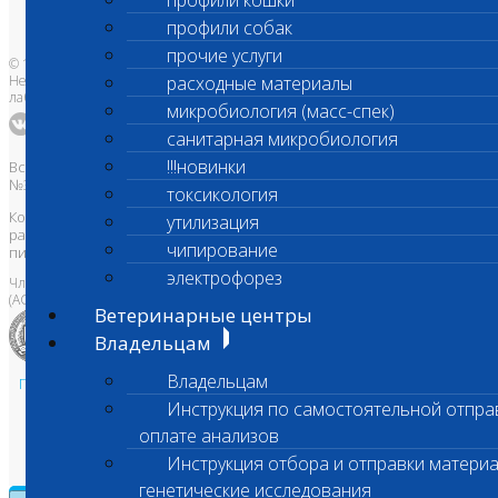
профили кошки
Адреса лабораторий
профили собак
прочие услуги
© 1996-2026
Независимая ветеринарная
расходные материалы
лаборатория Шанс Био
микробиология (масс-спек)
санитарная микробиология
!!!новинки
Все права защищены и охраняются законом. Товарный знак
№395740 от 2008 г. ООО "ШАНС БИО"
токсикология
Копирование, тиражирование, а также использование материалов,
утилизация
размещенных на сайте
www.vetlab.ru
возможно только с
чипирование
письменного разрешения Правообладателя
электрофорез
Член Национальной ветеринарной палаты
(АСРО НВП)
Ветеринарные центры
Владельцам
Владельцам
Политика в области персональных данных и конфиденциальности
Инструкция по самостоятельной отпра
Пользовательское соглашение
Техническая поддержка
оплате анализов
Инструкция отбора и отправки материа
генетические исследования