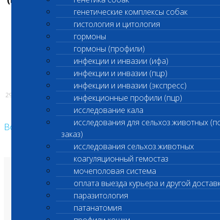
20
:00)
генетические комплексы собак
гистология и цитология
гормоны
гормоны (профили)
С уважением,
инфекции и инвазии (ифа)
Администрация ООО «Шанс Био»
инфекции и инвазии (пцр)
инфекции и инвазии (экспресс)
29.01.2024
инфекционные профили (пцр)
исследование кала
исследования для сельхоз.животных (п
Возврат к списку
заказ)
исследования сельхоз.животных
коагуляционный гемостаз
мочеполовая система
О лаборатории
оплата выезда курьера и другой достав
Анализы и цены
Ветеринарные центры
паразитология
Владельцам
Врачам и клиникам
патанатомия
Бланки лаборатории
Банк донорской крови