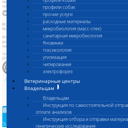
профили кошки
Независимая ветеринарная
лаборатория Шанс Био
профили собак
прочие услуги
расходные материалы
Все права защищены и охраняются законом. Товарный знак
микробиология (масс-спек)
№395740 от 2008 г. ООО "ШАНС БИО"
санитарная микробиология
Копирование, тиражирование, а также использование материалов,
размещенных на сайте
www.vetlab.ru
возможно только с
!!!новинки
письменного разрешения Правообладателя
токсикология
Член Национальной ветеринарной палаты
утилизация
(АСРО НВП)
чипирование
электрофорез
Политика в области персональных данных и конфиденциальности
Ветеринарные центры
Пользовательское соглашение
Владельцам
Техническая поддержка
Владельцам
Инструкция по самостоятельной отпра
×
оплате анализов
Инструкция отбора и отправки материа
Заявка на обратный звонок
генетические исследования