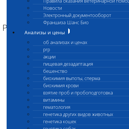
Правила оказания ветеринарной помо
Главная страница
Новости
Новости
Электронный документооборот
Режим работы лаборатории
Франшиза Шанс Био
Режим работы лаборатории
Анализы и цены
об анализах и ценах
Уважаемые клиенты!
prp
по 3
1 марта
2024 г
акции
пищевая дезадаптация
лабораторный офис Сколково
бешенство
биохимия выпоты, сперма
(ул.Беловежская, д.57)
биохимия крови
работает
взятие проб и пробоподготовка
витамины
ежедневно с 8:00 до 24:00
гематология
генетика других видов животных
(В период с 00:00 до 08:00 часов
генетика кошек
прием клиентов не проводится)
генетика собак