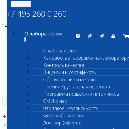
Навигация
+7 495 260 0 260
Энциклопедия Шанс Био
Карта сайта
vetlab@vetlab.ru
О лаборатории
О лаборатории
Как работает современная лаборатор
ШАНС БИО
Контроль качества
Независимая ветеринарная лаборатория
Лицензии и сертификаты
Оборудование и методы
Премия Хрустальная пробирка
Программа поддержки питомников
СМИ о нас
Что такое независимость
Единая круглосуточная справочная
+7 495 260 0 260
Фото лаборатории
Договор (оферта)
Заказать звонок с сайта