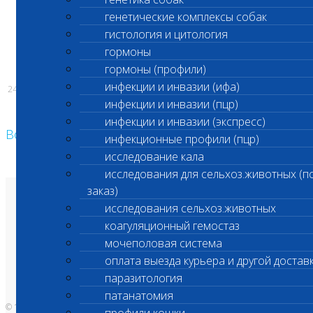
генетические комплексы собак
С уважением,
гистология и цитология
гормоны
Администрация ООО «Шанс Био»
гормоны (профили)
инфекции и инвазии (ифа)
24.01.2024
инфекции и инвазии (пцр)
инфекции и инвазии (экспресс)
Возврат к списку
инфекционные профили (пцр)
исследование кала
исследования для сельхоз.животных (п
заказ)
О лаборатории
исследования сельхоз.животных
Анализы и цены
Ветеринарные центры
коагуляционный гемостаз
Владельцам
мочеполовая система
Врачам и клиникам
Бланки лаборатории
оплата выезда курьера и другой достав
Банк донорской крови
Адреса лабораторий
паразитология
патанатомия
© 1996-2026