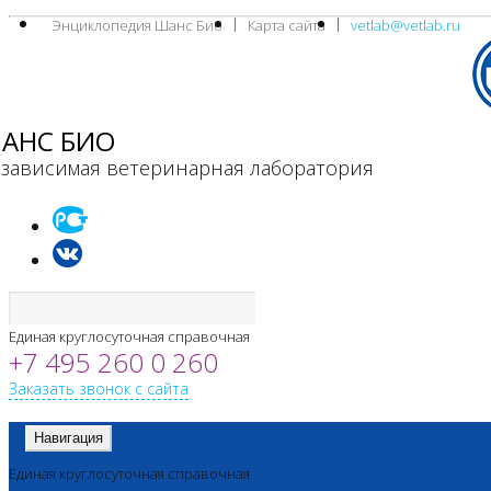
Энциклопедия Шанс Био
Карта сайта
vetlab@vetlab.ru
АНС БИО
зависимая ветеринарная лаборатория
Единая круглосуточная справочная
+7 495 260 0 260
Заказать звонок с сайта
Навигация
Единая круглосуточная справочная