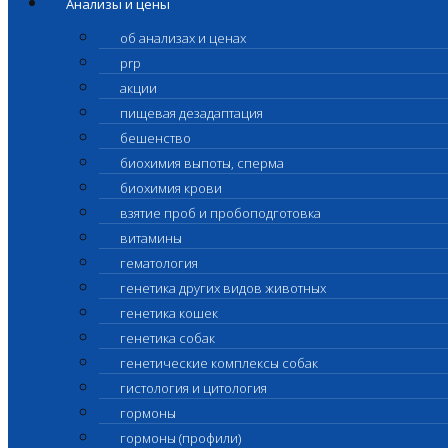
Анализы и цены
об анализах и ценах
prp
акции
пищевая дезадаптация
бешенство
биохимия выпоты, сперма
биохимия крови
взятие проб и пробоподготовка
витамины
гематология
генетика других видов животных
генетика кошек
генетика собак
генетические комплексы собак
гистология и цитология
гормоны
гормоны (профили)