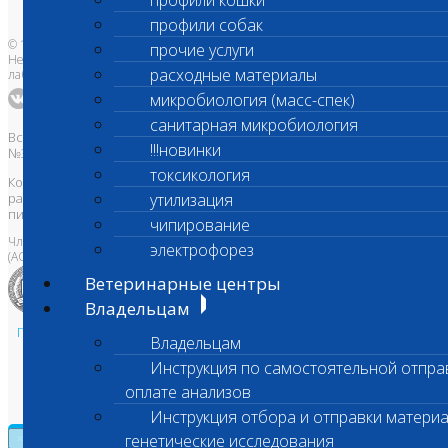
профили кошки
профили собак
© 1996-2026
прочие услуги
Независимая ветеринарная
расходные материалы
лаборатория Шанс Био
микробиология (масс-спек)
санитарная микробиология
Все права защищены и охраняются законом. Товарный знак
!!!новинки
№395740 от 2008 г. ООО "ШАНС БИО"
токсикология
Копирование, тиражирование, а также использование материалов,
размещенных на сайте
утилизация
www.vetlab.ru
возможно только с
письменного разрешения Правообладателя
чипирование
Член Национальной ветеринарной палаты
электрофорез
(АСРО НВП)
Ветеринарные центры
Владельцам
Политика в области персональных данных и конфиденциальности
Владельцам
Пользовательское соглашение
Инструкция по самостоятельной отпра
Техническая поддержка
оплате анализов
Инструкция отбора и отправки материа
генетические исследования
×