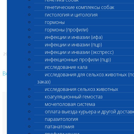
генетические комплексы собак
гистология и цитология
С уважением,
гормоны
Администрация ООО «Шанс Био
гормоны (профили)
инфекции и инвазии (ифа)
инфекции и инвазии (пцр)
инфекции и инвазии (экспресс)
29.04.2026
инфекционные профили (пцр)
исследование кала
Возврат к списку
исследования для сельхоз.животных (п
заказ)
исследования сельхоз.животных
коагуляционный гемостаз
О лаборатории
мочеполовая система
Анализы и цены
оплата выезда курьера и другой достав
Ветеринарные центры
Владельцам
паразитология
Врачам и клиникам
Бланки лаборатории
патанатомия
Банк донорской крови
Адреса лабораторий