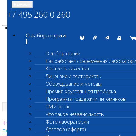
Навигация
+7 495 260 0 260
Энциклопедия Шанс Био
Карта сайта
vetlab@vetlab.ru
О лаборатории
О лаборатории
Как работает современная лаборатор
ШАНС БИО
Контроль качества
Независимая ветеринарная лаборатория
Лицензии и сертификаты
Оборудование и методы
Премия Хрустальная пробирка
Программа поддержки питомников
СМИ о нас
Что такое независимость
Единая круглосуточная справочная
+7 495 260 0 260
Фото лаборатории
Договор (оферта)
Заказать звонок с сайта