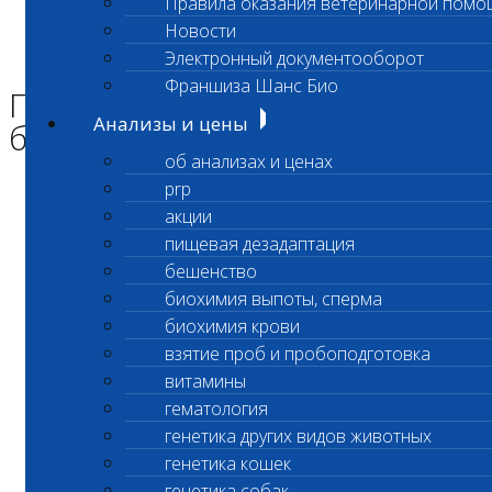
Правила оказания ветеринарной помо
Главная страница
Новости
Новости
Электронный документооборот
Приостановка срочных биохимических исследований
Франшиза Шанс Био
Приостановка срочных
Анализы и цены
биохимических исследований
об анализах и ценах
prp
Уважаемые Клиенты!
акции
пищевая дезадаптация
бешенство
ПРИОСТАНОВЛЕНО
биохимия выпоты, сперма
биохимия крови
выполнение срочных биохимических
взятие проб и пробоподготовка
исследований
витамины
гематология
в лаборатории Сколково по адресу
генетика других видов животных
ул. Беловежская, дом 57.
генетика кошек
генетика собак