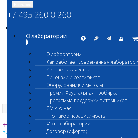
Навигация
+7 495 260 0 260
Энциклопедия Шанс Био
Карта сайта
vetlab@vetlab.ru
О лаборатории
О лаборатории
Как работает современная лаборатор
ШАНС БИО
Контроль качества
Независимая ветеринарная лаборатория
Лицензии и сертификаты
Оборудование и методы
Премия Хрустальная пробирка
Программа поддержки питомников
СМИ о нас
Что такое независимость
Единая круглосуточная справочная
+7 495 260 0 260
Фото лаборатории
Договор (оферта)
Заказать звонок с сайта