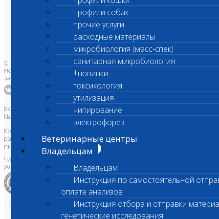
профили кошки
Ветеринарные центры
профили собак
Владельцам
Врачам и клиникам
прочие услуги
Бланки лаборатории
Банк донорской крови
расходные материалы
Адреса лабораторий
микробиология (масс-спек)
санитарная микробиология
© 1996-2026
Независимая ветеринарная
!!!новинки
лаборатория Шанс Био
токсикология
утилизация
Все права защищены и охраняются законом. Товарный знак
чипирование
№395740 от 2008 г. ООО "ШАНС БИО"
электрофорез
Копирование, тиражирование, а также использование материалов,
Ветеринарные центры
размещенных на сайте
www.vetlab.ru
возможно только с
письменного разрешения Правообладателя
Владельцам
Член Национальной ветеринарной палаты
Владельцам
(АСРО НВП)
Инструкция по самостоятельной отпра
оплате анализов
Инструкция отбора и отправки материа
Политика в области персональных данных и конфиденциальности
Пользовательское соглашение
генетические исследования