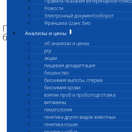
Правила оказания ветеринарной помо
Главная страница
Новости
Новости
Электронный документооборот
Приостановка срочных биохимических исследований
Франшиза Шанс Био
Приостановка срочных
Анализы и цены
биохимических исследований
об анализах и ценах
prp
Уважаемые клиенты лаборатории!
акции
пищевая дезадаптация
бешенство
18 января
биохимия выпоты, сперма
биохимия крови
в интервале с 10:00 до 15:00 часов
взятие проб и пробоподготовка
витамины
в лабораторном офисе Первомайская
гематология
по адресу ул. 10-я Парковая дом 3
генетика других видов животных
генетика кошек
не выполняются
генетика собак