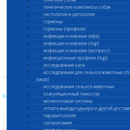
генетические комплексы собак
срочные биохимические исследования
гистология и цитология
в связи с техническим обслуживанием
гормоны
оборудования
гормоны (профили)
инфекции и инвазии (ифа)
инфекции и инвазии (пцр)
инфекции и инвазии (экспресс)
С уважением,
инфекционные профили (пцр)
Администрация ООО «Шанс Био»
исследование кала
исследования для сельхоз.животных (п
16.01.2026
заказ)
исследования сельхоз.животных
коагуляционный гемостаз
Возврат к списку
мочеполовая система
оплата выезда курьера и другой достав
паразитология
патанатомия
О лаборатории
Анализы и цены