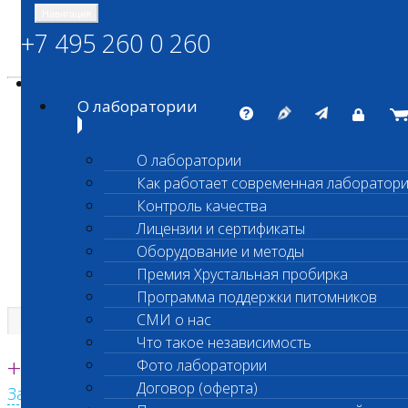
Навигация
+7 495 260 0 260
Энциклопедия Шанс Био
Карта сайта
vetlab@vetlab.ru
О лаборатории
О лаборатории
Как работает современная лаборатор
ШАНС БИО
Контроль качества
Независимая ветеринарная лаборатория
Лицензии и сертификаты
Оборудование и методы
Премия Хрустальная пробирка
Программа поддержки питомников
СМИ о нас
Что такое независимость
Единая круглосуточная справочная
+7 495 260 0 260
Фото лаборатории
Договор (оферта)
Заказать звонок с сайта