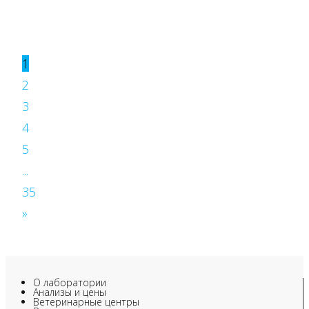
1
2
3
4
5
...
35
»
О лаборатории
Анализы и цены
Ветеринарные центры