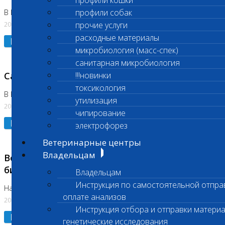
профили кошки
профили собак
В Коломне 24.07.2026 и 28.07.2026
20.07.2026
прочие услуги
расходные материалы
Подробнее
микробиология (масс-спек)
санитарная микробиология
Санитарный день
!!!новинки
токсикология
В Бутово 21.07.2026
утилизация
20.07.2026
чипирование
Подробнее
электрофорез
Ветеринарные центры
Владельцам
Возобновлено выполнение срочных
биохимических исследований
Владельцам
Инструкция по самостоятельной отпра
На Нагорной
оплате анализов
20.07.2026
Инструкция отбора и отправки материа
Подробнее
генетические исследования