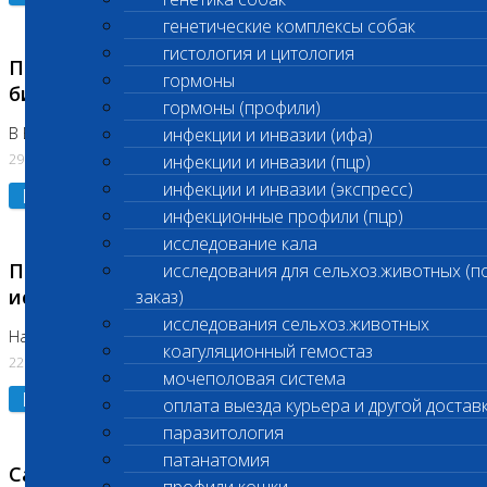
генетические комплексы собак
гистология и цитология
Приостановлено выполнение срочных
гормоны
биохимических исследований
гормоны (профили)
В Бутово 29.07.26
инфекции и инвазии (ифа)
29.07.2026
инфекции и инвазии (пцр)
инфекции и инвазии (экспресс)
Подробнее
инфекционные профили (пцр)
исследование кала
Приостановлено выполнение биохимических
исследования для сельхоз.животных (п
исследований
заказ)
исследования сельхоз.животных
На Нагорной. Код ( 123,310,309)
коагуляционный гемостаз
22.07.2026
мочеполовая система
Подробнее
оплата выезда курьера и другой достав
паразитология
патанатомия
Санитарные дни