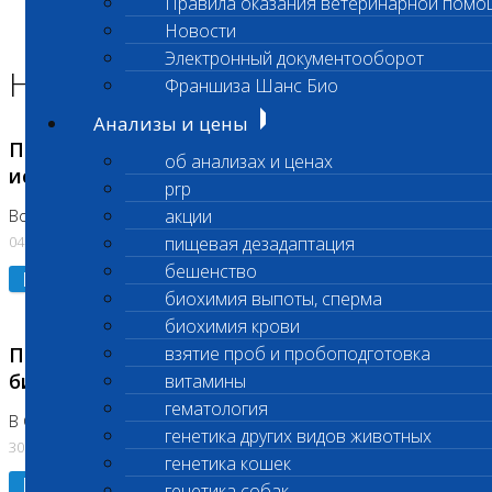
Правила оказания ветеринарной помо
Главная страница
Новости
Новости
Электронный документооборот
Новости лаборатории
Франшиза Шанс Био
Анализы и цены
Приостановка срочных биохимических
об анализах и ценах
исследований
prp
акции
Во Владыкино
04.08.2026
пищевая дезадаптация
бешенство
Подробнее
биохимия выпоты, сперма
биохимия крови
Приостановлено выполнение срочных
взятие проб и пробоподготовка
биохимических исследований
витамины
гематология
В Сколково. Код (123,309,310)
генетика других видов животных
30.07.2026
генетика кошек
Подробнее
генетика собак